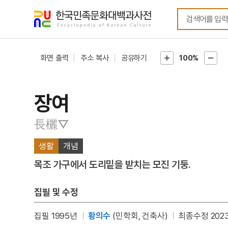
메뉴
본문
바로가기
바로가기
화면 출력
주소 복사
공유하기
100%
장여
長欐▽
생활
개념
목조 가구에서 도리밑을 받치는 모진 기둥.
집필 및 수정
집필 1995년
황의수
(민학회, 건축사)
최종수정 2023