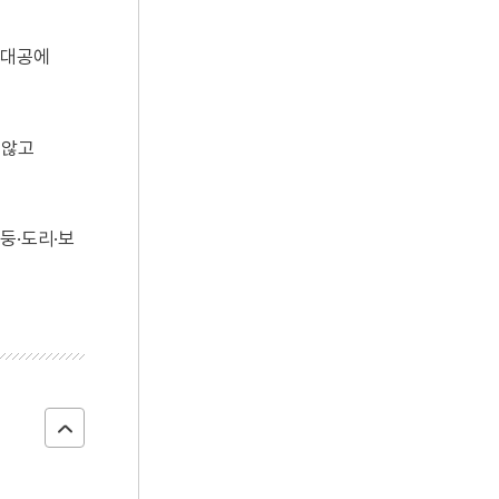
루대공에
 않고
둥·도리·보