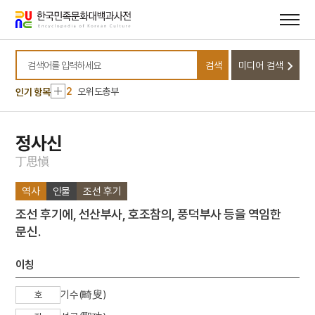
메뉴
본문
바로가기
바로가기
10
원가
검색
미디어 검색
1
손곡산인전
검색어를 입력하세요
2
오위도총부
인기 항목
3
일제강점기
4
허후
정사신
5
금성대군
丁
思
愼
6
김구
역사
인물
조선 후기
7
완당인보
조선 후기에, 선산부사, 호조참의, 풍덕부사 등을 역임한
8
용비어천가
문신.
9
용주사 대웅전 후불탱화
10
원가
이칭
1
손곡산인전
기수(畸叟)
호
2
오위도총부