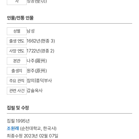
성공(聖功)
자
3
일제강점기
4
허후
인물/전통 인물
5
금성대군
남성
성별
6
김구
1662년(현종 3)
7
완당인보
출생 연도
8
용비어천가
1722년(경종 2)
사망 연도
9
용주사 대웅전 후불탱화
나주(羅州)
본관
10
원가
원주(原州)
출생지
참의|풍덕부사
주요 관직
갑술옥사
관련 사건
집필 및 수정
집필 1995년
조원래
(순천대학교, 한국사)
최종수정 2023년 02월 07일