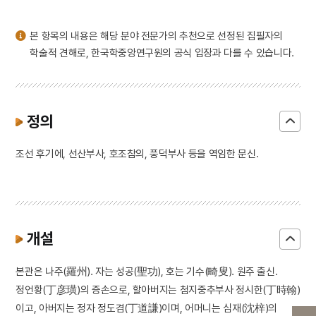
본 항목의 내용은 해당 분야 전문가의 추천으로 선정된 집필자의
학술적 견해로, 한국학중앙연구원의 공식 입장과 다를 수 있습니다.
정의
조선 후기에, 선산부사, 호조참의, 풍덕부사 등을 역임한 문신.
개설
본관은 나주(羅州). 자는 성공(聖功), 호는 기수(畸叟). 원주 출신.
정언황(丁彦璜)의 증손으로, 할아버지는 첨지중추부사 정시한(丁時翰)
이고, 아버지는 정자 정도겸(丁道謙)이며, 어머니는 심재(沈梓)의