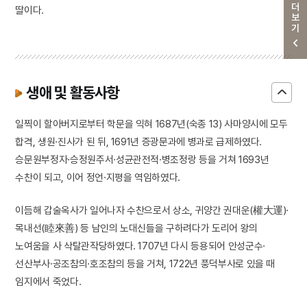
더보기
딸이다.
생애 및 활동사항
일찍이 할아버지로부터 학문을 익혀 1687년(숙종 13) 사마양시에 모두
합격, 생원·진사가 된 뒤, 1691년 증광문과에 병과로 급제하였다.
승문원부정자·승정원주서·성균관전적·병조정랑 등을 거쳐 1693년
수찬이 되고, 이어 정언·지평을 역임하였다.
이듬해 갑술옥사가 일어나자 수찬으로서 상소, 귀양간 권대운(權大運)·
목내선(睦來善) 등 남인의 노대신들을 구하려다가 도리어 왕의
노여움을 사 삭탈관작당하였다. 1707년 다시 등용되어 안성군수·
선산부사·공조참의·호조참의 등을 거쳐, 1722년 풍덕부사로 있을 때
임지에서 죽었다.