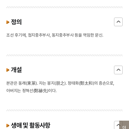
정의
조선 후기에, 첨지중추부사, 동지중추부사 등을 역임한 문신.
개설
본관은 동래(東萊). 자는 붕지(朋之). 정태화(鄭太和)의 증손으로,
아버지는 정혁선(鄭赫先)이다.
생애 및 활동사항