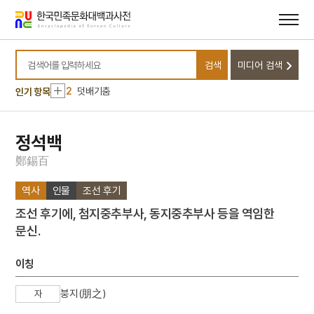
메뉴
본문
바로가기
바로가기
10
금수회의록
검색
미디어 검색
1
갑신정변
검색어를 입력하세요
2
덧배기춤
인기 항목
3
뎨김
4
시절인연
정석백
5
이거인
鄭
錫
百
6
장한보
역사
인물
조선 후기
7
조선
조선 후기에, 첨지중추부사, 동지중추부사 등을 역임한
8
경녕군
문신.
9
국조방목
10
금수회의록
이칭
1
갑신정변
붕지(朋之)
자
2
덧배기춤