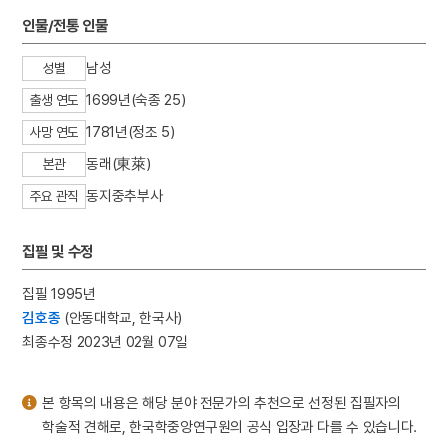
3
뎨김
인물/전통 인물
4
시절인연
남성
성별
5
이거인
1699년(숙종 25)
출생 연도
6
장한보
1781년(정조 5)
7
조선
사망 연도
8
경녕군
동래(東萊)
본관
9
국조방목
동지중추부사
주요 관직
10
금수회의록
집필 및 수정
집필 1995년
김호종
(안동대학교, 한국사)
최종수정 2023년 02월 07일
본 항목의 내용은 해당 분야 전문가의 추천으로 선정된 집필자의
학술적 견해로, 한국학중앙연구원의 공식 입장과 다를 수 있습니다.