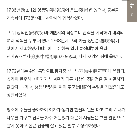
더보기
1736년(영조 12) 영릉랑(寧陵郎)에 음보(蔭補)되었으나, 공부를
계속하여 1738년에는 사마시에 합격하였다.
그 뒤 상의원(尙衣院)과 예빈시의 직장부터 관직을 시작하여 내외의
여러 직책을 두루 거쳤다. 1768년에 그의 아들 정만순(鄭晩淳)이
왕에게 시종하였기 때문에 그 은혜를 입어 통정대부에 올라
첨지중추부사(僉知中樞府事)가 되었고, 다시 오위의 장에 올랐다.
1773년에는 왕의 특명으로 동지중추부사(同知中樞府事)에 올랐다.
성격이 관후하고 화기가 넘쳐흘러 다른 사람의 장단점은 결코 말하지
않았다. 그리고, 청렴결백하여 여러 주군(州郡)의 수령을 거쳤음에도
청빈하였다.
평소에 수풀을 좋아하여 여가가 생기면 한필의 말을 타고 교외로 나가
나무를 가꾸고 산속을 자주 거닐었기 때문에 사람들은 그를 관원으로
알지 못하고 한낱 산중에 살고 있는 필부로 생각하였다.