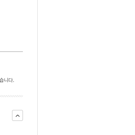
4
절기
5
특산물
6
간도
7
광복절 노래
8
김필순
9
남으로 창을 내겠소
10
돌장
습니다.