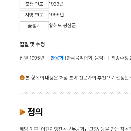
1923년
출생 연도
1999년
사망 연도
황해도 봉산군
출생지
집필 및 수정
집필 1995년
한용희
(한국음악협회, 음악)
최종수정 2
본 항목의 내용은 해당 분야 전문가의 추천으로 선정된
정의
해방 이후 「어린이행진곡」·「무궁화」·「고향」 등을 만든 작