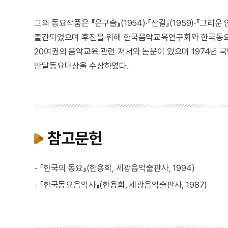
그의 동요작품은 『은구슬』(1954)·『산길』(1959)·『그리운
출간되었으며 후진을 위해 한국음악교육연구회와 한국동요
20여권의 음악교육 관련 저서와 논문이 있으며 1974년 국민
반달동요대상을 수상하였다.
참고문헌
- 『한국의 동요』(한용희, 세광음악출판사, 1994)
- 『한국동요음악사』(한용희, 세광음악출판사, 1987)