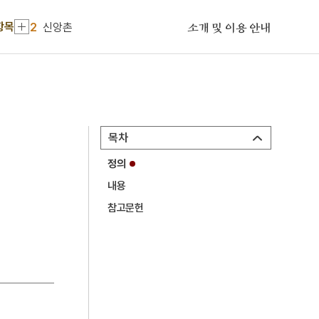
1
고구려
항목
2
신앙촌
소개 및 이용 안내
3
십송율목차기
4
절기
5
특산물
6
간도
목차
7
광복절 노래
정의
8
김필순
내용
9
남으로 창을 내겠소
참고문헌
10
돌장
1
고구려
2
신앙촌
3
십송율목차기