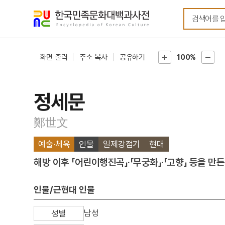
메뉴
본문
바로가기
바로가기
화면 출력
주소 복사
공유하기
100%
정세문
鄭世文
예술·체육
인물
일제강점기
현대
해방 이후 「어린이행진곡」·「무궁화」·「고향」 등을 만
인물/근현대 인물
남성
성별