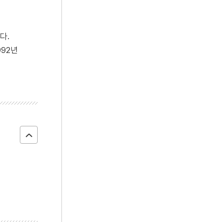
이
다.
992년