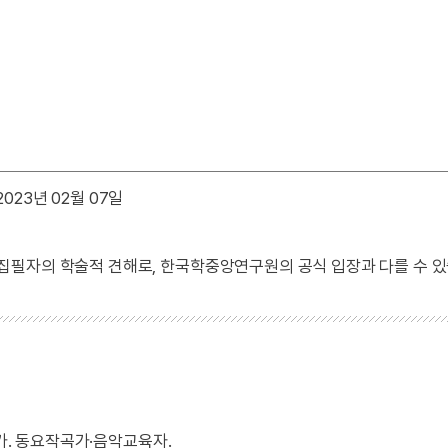
023년 02월 07일
 집필자의 학술적 견해로, 한국학중앙연구원의 공식 입장과 다를 수 있
곡가. 동요작곡가·음악교육자.