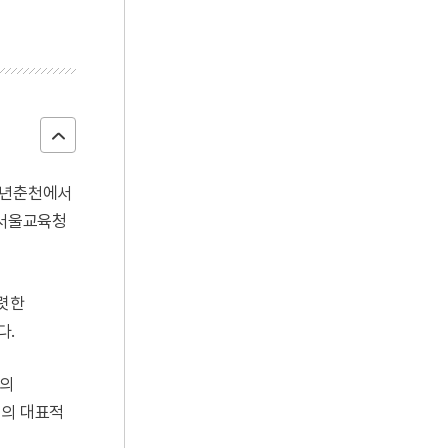
44년춘천에서
 서울교육청
뚜렷한
다.
편의
그의 대표적