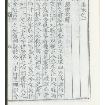
4
몽유도원도
5
반야심경
6
속담
7
일제강점기
8
최치원
9
경의선
10
내부순환로