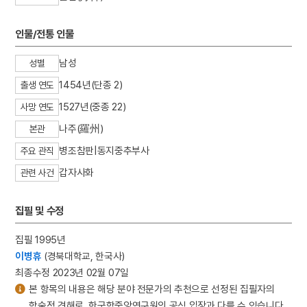
인물/전통 인물
남성
성별
1454년(단종 2)
출생 연도
1527년(중종 22)
사망 연도
나주(羅州)
본관
병조참판|동지중추부사
주요 관직
갑자사화
관련 사건
집필 및 수정
집필 1995년
이병휴
(경북대학교, 한국사)
최종수정 2023년 02월 07일
본 항목의 내용은 해당 분야 전문가의 추천으로 선정된 집필자의
학술적 견해로, 한국학중앙연구원의 공식 입장과 다를 수 있습니다.