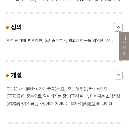
정의
더보기
조선 전기에, 병조참판, 동지중추부사, 빙고제조 등을 역임한 문신.
개설
본관은 나주(羅州). 자는 불붕(不崩), 호는 월헌(月軒). 정안경
(丁安景)의 증손으로, 할아버지는 정연(丁衍)이고, 아버지는 소격서령
(昭格署令) 정급(丁伋)이며, 어머니는 황처성(黃處盛)의 딸이다.