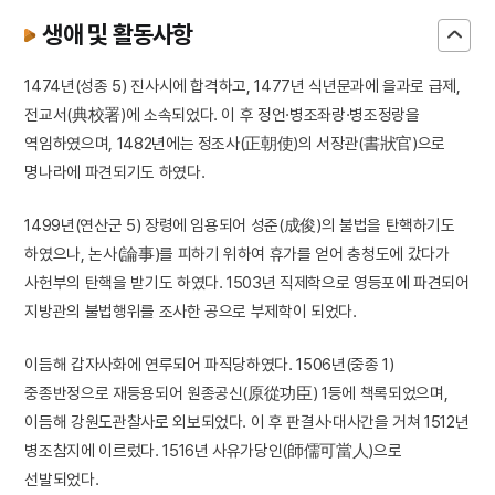
생애 및 활동사항
1474년(성종 5) 진사시에 합격하고, 1477년 식년문과에 을과로 급제,
전교서(典校署)에 소속되었다. 이 후 정언·병조좌랑·병조정랑을
역임하였으며, 1482년에는 정조사(正朝使)의 서장관(書狀官)으로
명나라에 파견되기도 하였다.
1499년(연산군 5) 장령에 임용되어 성준(成俊)의 불법을 탄핵하기도
하였으나, 논사(論事)를 피하기 위하여 휴가를 얻어 충청도에 갔다가
사헌부의 탄핵을 받기도 하였다. 1503년 직제학으로 영등포에 파견되어
지방관의 불법행위를 조사한 공으로 부제학이 되었다.
이듬해 갑자사화에 연루되어 파직당하였다. 1506년(중종 1)
중종반정으로 재등용되어 원종공신(原從功臣) 1등에 책록되었으며,
이듬해 강원도관찰사로 외보되었다. 이 후 판결사·대사간을 거쳐 1512년
병조참지에 이르렀다. 1516년 사유가당인(師儒可當人)으로
선발되었다.