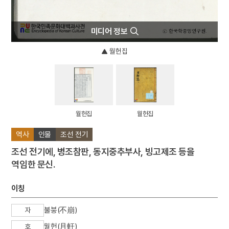
미디어 정보
월헌집
월헌집
월헌집
역사
인물
조선 전기
조선 전기에, 병조참판, 동지중추부사, 빙고제조 등을
역임한 문신.
이칭
불붕(不崩)
자
월헌(月軒)
호