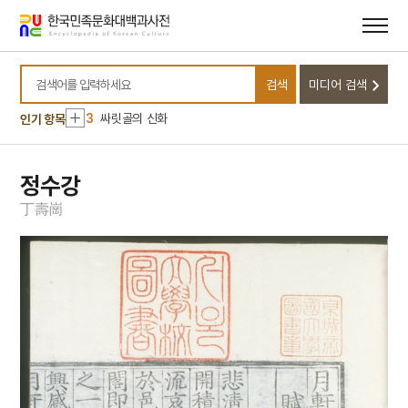
메뉴
본문
바로가기
바로가기
10
내부순환로
1
금성대군
검색
미디어 검색
2
익모초
검색어를 입력하세요
3
싸릿골의 신화
인기 항목
4
몽유도원도
5
반야심경
정수강
6
속담
丁
壽
崗
7
일제강점기
8
최치원
9
경의선
10
내부순환로
1
금성대군
2
익모초
3
싸릿골의 신화