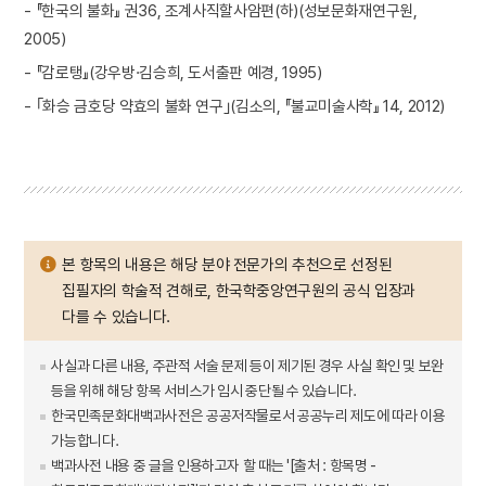
- 『한국의 불화』 권36, 조계사직할사암편(하)(성보문화재연구원,
2005)
- 『감로탱』(강우방·김승희, 도서출판 예경, 1995)
- ｢화승 금호당 약효의 불화 연구｣(김소의, 『불교미술사학』 14, 2012)
본 항목의 내용은 해당 분야 전문가의 추천으로 선정된
집필자의 학술적 견해로, 한국학중앙연구원의 공식 입장과
다를 수 있습니다.
사실과 다른 내용, 주관적 서술 문제 등이 제기된 경우 사실 확인 및 보완
등을 위해 해당 항목 서비스가 임시 중단될 수 있습니다.
한국민족문화대백과사전은 공공저작물로서 공공누리 제도에 따라 이용
가능합니다.
백과사전 내용 중 글을 인용하고자 할 때는 '[출처 : 항목명 -