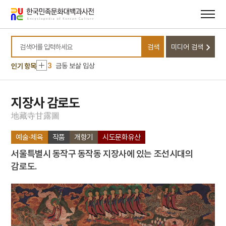
메뉴
본문
바로가기
바로가기
10
대관전
1
상해대한인거류민단
검색
미디어 검색
2
격구도
검색어를 입력하세요
3
금동 보살 입상
인기 항목
4
김개남
5
상해고려교민친목회
지장사 감로도
6
제주의 제주마
地
藏
寺
甘
露
圖
7
종합부동산세
예술·체육
작품
개항기
시도문화유산
8
고사촬요
서울특별시 동작구 동작동 지장사에 있는 조선시대의
9
김호
감로도.
10
대관전
1
상해대한인거류민단
2
격구도
3
금동 보살 입상