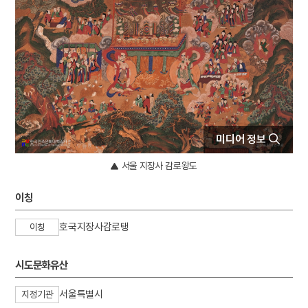
4
김개남
5
상해고려교민친목회
6
제주의 제주마
7
종합부동산세
8
고사촬요
9
김호
10
대관전
미디어 정보
서울 지장사 감로왕도
이칭
호국지장사감로탱
이칭
시도문화유산
서울특별시
지정기관