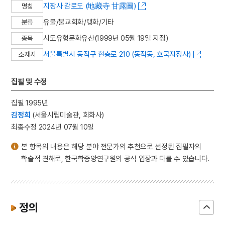
지장사 감로도 (地藏寺 甘露圖)
명칭
유물/불교회화/탱화/기타
분류
시도유형문화유산(1999년 05월 19일 지정)
종목
서울특별시 동작구 현충로 210 (동작동, 호국지장사)
소재지
집필 및 수정
집필 1995년
김정희
(서울시립미술관, 회화사)
최종수정 2024년 07월 10일
본 항목의 내용은 해당 분야 전문가의 추천으로 선정된 집필자의
학술적 견해로, 한국학중앙연구원의 공식 입장과 다를 수 있습니다.
정의