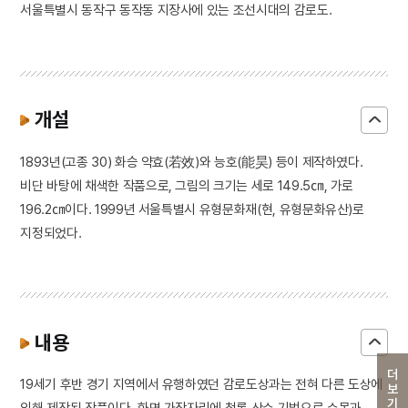
서울특별시 동작구 동작동 지장사에 있는 조선시대의 감로도.
개설
1893년(고종 30) 화승 약효(若效)와 능호(能昊) 등이 제작하였다.
비단 바탕에 채색한 작품으로, 그림의 크기는 세로 149.5㎝, 가로
196.2㎝이다. 1999년 서울특별시 유형문화재(현, 유형문화유산)로
지정되었다.
내용
더보기
19세기 후반 경기 지역에서 유행하였던 감로도상과는 전혀 다른 도상에
의해 제작된 작품이다. 화면 가장자리에 청록 산수 기법으로 수목과