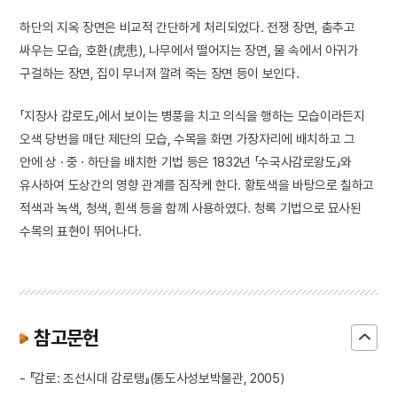
하단의 지옥 장면은 비교적 간단하게 처리되었다. 전쟁 장면, 춤추고
싸우는 모습, 호환(虎患), 나무에서 떨어지는 장면, 물 속에서 아귀가
구걸하는 장면, 집이 무너져 깔려 죽는 장면 등이 보인다.
「지장사 감로도」에서 보이는 병풍을 치고 의식을 행하는 모습이라든지
오색 당번을 매단 제단의 모습, 수목을 화면 가장자리에 배치하고 그
안에 상 · 중 · 하단을 배치한 기법 등은 1832년 「수국사감로왕도」와
유사하여 도상간의 영향 관계를 짐작케 한다. 황토색을 바탕으로 칠하고
적색과 녹색, 청색, 흰색 등을 함께 사용하였다. 청록 기법으로 묘사된
수목의 표현이 뛰어나다.
참고문헌
- 『감로: 조선시대 감로탱』(통도사성보박물관, 2005)