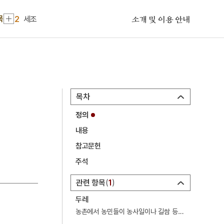
1
금성대군
목
2
세조
소개 및 이용 안내
3
돌연변이
4
입안
5
강현
6
천산대렵도
목차
7
권기옥
정의
8
청자 양각 갈대기러기문 정병
내용
9
7·4남북공동성명
참고문헌
10
가옥문기
주석
1
금성대군
관련 항목
1
2
세조
두레
3
돌연변이
농촌에서 농민들이 농사일이나 길쌈 등을 협력하여 함께 하기 위해 마을 단위로 만든 공동노동조직.