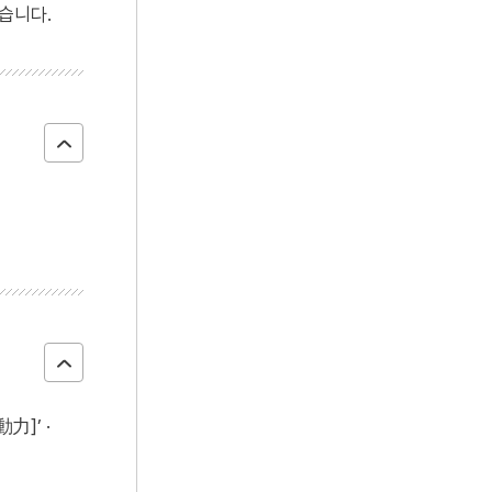
4
입안
습니다.
5
강현
6
천산대렵도
7
권기옥
8
청자 양각 갈대기러기문 정병
9
7·4남북공동성명
10
가옥문기
力]’ ·