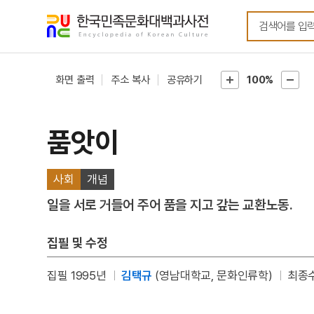
메뉴
본문
바로가기
바로가기
화면 출력
주소 복사
공유하기
100%
품앗이
사회
개념
일을 서로 거들어 주어 품을 지고 갚는 교환노동.
집필 및 수정
집필 1995년
김택규
(영남대학교, 문화인류학)
최종수