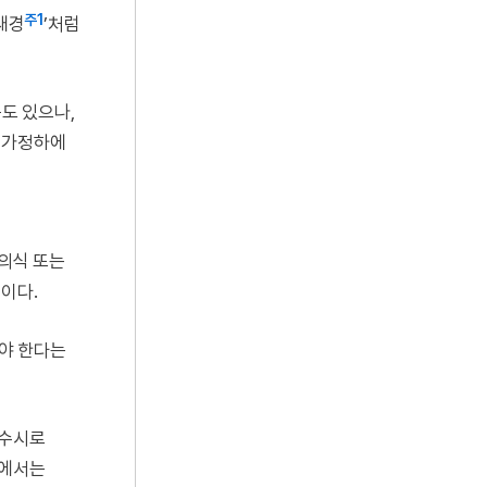
주1
‘새경
’처럼
곳도 있으나,
는 가정하에
의식 또는
이다.
아야 한다는
 수시로
직에서는