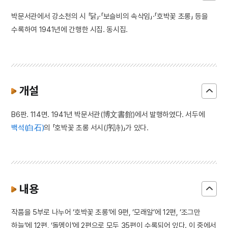
박문서관에서 강소천의 시 「닭」·「보슬비의 속삭임」·「호박꽃 초롱」 등을
수록하여 1941년에 간행한 시집. 동시집.
개설
B6판. 114면. 1941년 박문서관(博文書館)에서 발행하였다. 서두에
백석(白石)
의 「호박꽃 초롱 서시(序詩)」가 있다.
내용
작품을 5부로 나누어 ‘호박꽃 초롱’에 9편, ‘모래알’에 12편, ‘조그만
하늘’에 12편, ‘돌멩이’에 2편으로 모두 35편이 수록되어 있다. 이 중에서