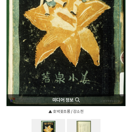
4
여수·순천 10·19사건
5
가섭산 가섭사
6
검모잠
7
금남정맥
8
동패낙송
9
몰부가
10
미인도
미디어 정보
호박꽃초롱 / 강소천