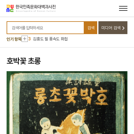
메뉴
본문
바로가기
바로가기
10
미인도
1
금성대군
검색
미디어 검색
2
5·16
검색어를 입력하세요
3
김홍도 필 풍속도 화첩
인기 항목
4
여수·순천 10·19사건
5
가섭산 가섭사
호박꽃 초롱
6
검모잠
7
금남정맥
8
동패낙송
9
몰부가
10
미인도
1
금성대군
2
5·16
3
김홍도 필 풍속도 화첩