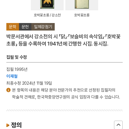
호박꽃초롱 / 강소천
호박꽃초롱
문학
문헌
일제강점기
박문서관에서 강소천의 시 「닭」·「보슬비의 속삭임」·「호박꽃
초롱」 등을 수록하여 1941년에 간행한 시집. 동시집.
집필 및 수정
집필 1995년
이재철
최종수정 2024년 11월 19일
본 항목의 내용은 해당 분야 전문가의 추천으로 선정된 집필자의
학술적 견해로, 한국학중앙연구원의 공식 입장과 다를 수 있습니다.
정의