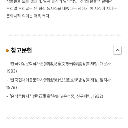
작품들을 모은 것인데, 일제 말기의 발악적인 국어말살정책 밑에서
우리말 우리글로 된 창작 동시집을 내었다는 점에서 이 시집이 지니는
문학사적 의미는 더욱 크다.
참고문헌
- 『한국아동문학작가론(韓國兒童文學作家論)』(이재철, 개문사,
1983)
- 『한국현대아동문학사(韓國現代兒童文學史)』(이재철, 일지사,
1978)
- 『윤석중동시집(尹石重童詩集)』(윤석중, 신구서림, 1932)