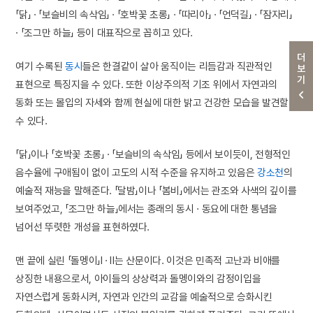
「닭」 · 「보슬비의 속삭임」 · 「호박꽃 초롱」 · 「따리아」 · 「언덕길」 · 「잠자리」
· 「조그만 하늘」 등이 대표작으로 꼽히고 있다.
더보기
여기 수록된
동시
들은 한결같이 살아 움직이는 리듬감과 직관적인
표현으로 특징지을 수 있다. 또한 이상주의적 기조 위에서 자연과의
동화 또는 몰입의 자세와 함께 현실에 대한 밝고 건강한 모습을 발견할
수 있다.
「닭」이나 「호박꽃 초롱」 · 「보슬비의 속삭임」 등에서 보이듯이, 전형적인
음수율에 구애됨이 없이 고도의 시적 수준을 유지하고 있음은
강소천
의
예술적 재능을 말해준다. 「달밤」이나 「봄비」에서는 관조와 사색의 깊이를
보여주었고, 「조그만 하늘」에서는 종래의 동시 · 동요에 대한 통념을
넘어선 뚜렷한 개성을 표현하였다.
맨 끝에 실린 「돌멩이」Ⅰ · Ⅱ는 산문이다. 이것은 민족적 고난과 비애를
상징한 내용으로서, 아이들의 상상력과 돌멩이와의 감정이입을
자연스럽게 동화시켜, 자연과 인간의 교감을 예술적으로 승화시킨