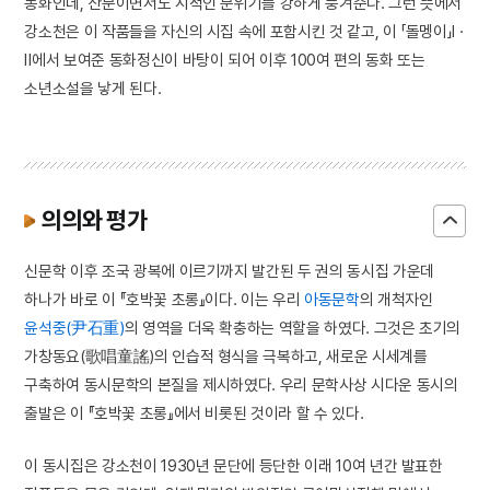
동화인데, 산문이면서도 시적인 분위기를 강하게 풍겨준다. 그런 뜻에서
강소천은 이 작품들을 자신의 시집 속에 포함시킨 것 같고, 이 「돌멩이」Ⅰ ·
Ⅱ에서 보여준 동화정신이 바탕이 되어 이후 100여 편의 동화 또는
소년소설을 낳게 된다.
의의와 평가
신문학 이후 조국 광복에 이르기까지 발간된 두 권의 동시집 가운데
하나가 바로 이 『호박꽃 초롱』이다. 이는 우리
아동문학
의 개척자인
윤석중(尹石重)
의 영역을 더욱 확충하는 역할을 하였다. 그것은 초기의
가창동요(歌唱童謠)의 인습적 형식을 극복하고, 새로운 시세계를
구축하여 동시문학의 본질을 제시하였다. 우리 문학사상 시다운 동시의
출발은 이 『호박꽃 초롱』에서 비롯된 것이라 할 수 있다.
이 동시집은 강소천이 1930년 문단에 등단한 이래 10여 년간 발표한