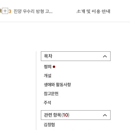
2
금성대군
목
3
진양 우수리 방형 고분군
소개 및 이용 안내
4
낙화장
5
만성리해수욕장
6
민중신학
7
친일반민족행위진상규명위원회
목차
8
폐비윤씨 사사사건
정의
9
가야금산조
개설
10
갑오개혁
생애와 활동사항
1
대취타
참고문헌
2
금성대군
주석
3
진양 우수리 방형 고분군
관련 항목
10
4
낙화장
김창협