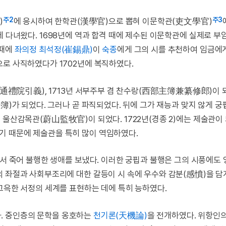
주2
주3
)
에 응시하여 한학관(漢學官)으로 뽑혀 이문학관(吏文學官)
에 다녀왔다. 1698년에 역과 합격 때에 제수된 이문학관에 실제로 부
 때에
좌의정
최석정(崔錫鼎)
이
숙종
에게 그의 시를 추천하여 임금에
으로 사직하였다가 1702년에 복직하였다.
의(通禮院引義), 1713년 서부주부 겸 찬수랑(西部主簿兼纂修郎)이 
簿)가 되었다. 그러나 곧 파직되었다. 뒤에 그가 재능과 맞지 않게 
에 울산감목관(蔚山監牧官)이 되었다. 1722년(경종 2)에는 제술관이
기 때문에 제술관을 특히 많이 역임하였다.
앞서 죽어 불행한 생애를 보냈다. 이러한 궁핍과 불행은 그의 시풍에도
 좌절과 사회부조리에 대한 갈등이 시 속에 우수와 감분(感憤)을 담
그윽한 서정의 세계를 표현하는 데에 특히 능하였다.
다. 중인층의 문학을 옹호하는
천기론(天機論)
을 전개하였다. 위항인의