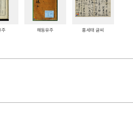
유주
해동유주
홍세태 글씨