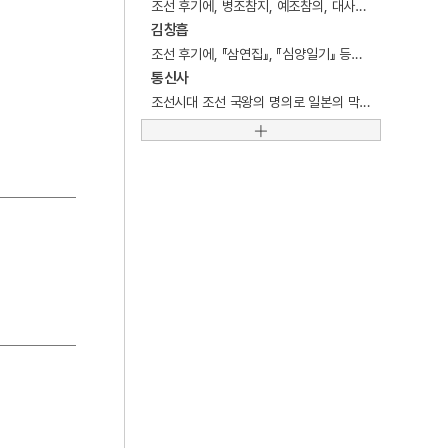
조선 후기에, 병조참지, 예조참의, 대사간 등을 역임한 문신.
5
만성리해수욕장
김창흡
6
민중신학
조선 후기에, 『삼연집』, 『심양일기』 등을 저술한 학자.
통신사
7
친일반민족행위진상규명위원회
조선시대 조선 국왕의 명의로 일본의 막부장군(幕府將軍: 足利 · 德川幕府 등)에게 보낸 공식적인 외교사절.
8
폐비윤씨 사사사건
9
가야금산조
10
갑오개혁