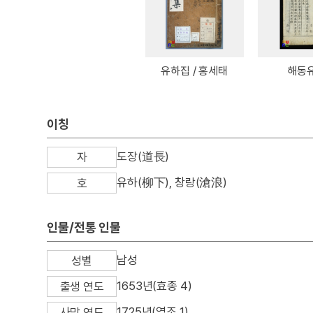
유하집 / 홍세태
해동
이칭
도장(道長)
자
유하(柳下), 창랑(滄浪)
호
인물/전통 인물
남성
성별
1653년(효종 4)
출생 연도
1725년(영조 1)
사망 연도