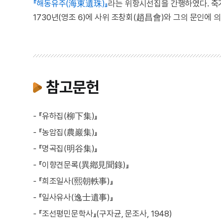
『해동유주(海東遺珠)』
라는 위항시선집을 간행하였다. 죽기
1730년(영조 6)에 사위 조창회(趙昌會)와 그의 문인에 
참고문헌
- 『유하집(柳下集)』
- 『농암집(農巖集)』
- 『명곡집(明谷集)』
- 『이향견문록(異鄕見聞錄)』
- 『희조일사(熙朝軼事)』
- 『일사유사(逸士遺事)』
- 『조선평민문학사』(구자균, 문조사, 1948)