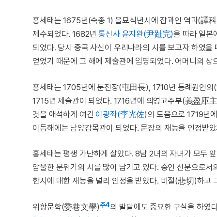
홍세태는 1675년(숙종 1) 을묘식년시에 잡과인 역과(譯科
제수되었다. 1682년
통신사
윤지완(尹趾完)
을 따라 일본
되었다. 당시 중국 사신이 우리나라의 시를 보고자 하였을
얻었기 때문에 그 해에 제술관에 임명되었다. 어머니의 상
홍세태는 1705년에 둔전장(屯田長), 1710년 통례원인
1715년 제술관이 되었다. 1716년에 의영고주부(義盈庫主
것을 애석하게 여긴
이광좌(李光佐)
의 도움으로 1719년
이듬해에는 남양감목관이 되었다. 문장의 재능을 인정받았
홍세태는 평생 가난하게 살았다. 8남 2녀의 자녀가 모두 
암울한 분위기의 시를 많이 남기고 있다. 중인 신분으로서의
한시에 대한 재능을 널리 인정을 받았다. 비절(悲切)하고 
주4
위항문학(委巷文學)
의 발달에도 중요한 구실을 하였