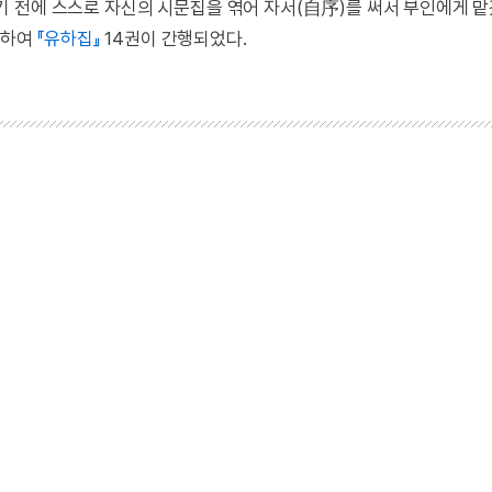
 전에 스스로 자신의 시문집을 엮어 자서(自序)를 써서 부인에게 맡
의하여
『유하집』
14권이 간행되었다.