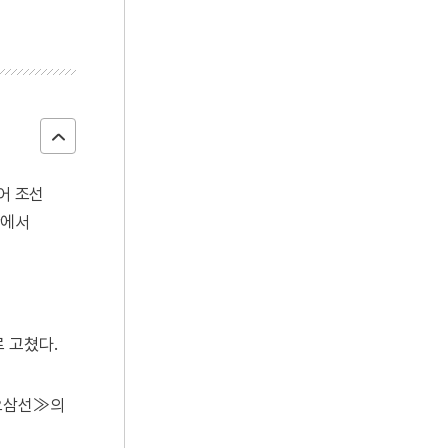
어 조선
반에서
로 고쳤다.
풍요삼선≫의