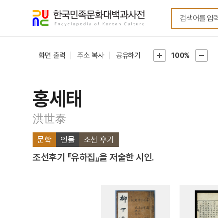
메뉴
본문
바로가기
바로가기
화면 출력
주소 복사
공유하기
100%
홍세태
洪世泰
문학
인물
조선 후기
조선후기 『유하집』을 저술한 시인.