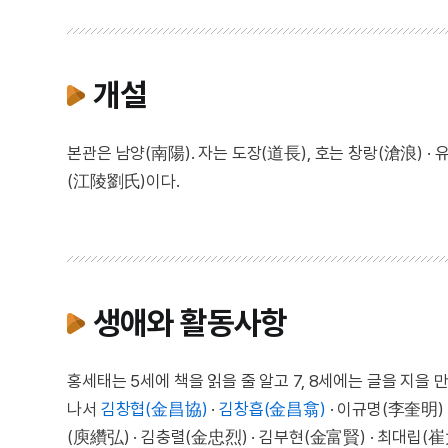
개설
본관은 남양(南陽). 자는 도장(道長), 호는 창랑(滄浪) 
(江陵劉氏)이다.
생애와 활동사항
홍세태는 5세에 책을 읽을 줄 알고 7, 8세에는 글을 지
나서
김창협(金昌協)
·
김창흡(金昌翕)
· 이규명(李奎明)
(庾纘弘) · 김충렬(金忠烈) · 김부현(金富賢) · 최대립(