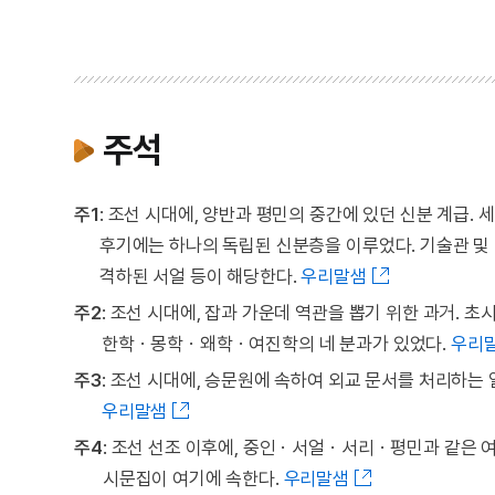
주석
주1
: 조선 시대에, 양반과 평민의 중간에 있던 신분 계급
후기에는 하나의 독립된 신분층을 이루었다. 기술관 및 향
격하된 서얼 등이 해당한다.
우리말샘
주2
: 조선 시대에, 잡과 가운데 역관을 뽑기 위한 과거.
한학ㆍ몽학ㆍ왜학ㆍ여진학의 네 분과가 있었다.
우리
주3
: 조선 시대에, 승문원에 속하여 외교 문서를 처리하는 일
우리말샘
주4
: 조선 선조 이후에, 중인ㆍ서얼ㆍ서리ㆍ평민과 같은 
시문집이 여기에 속한다.
우리말샘