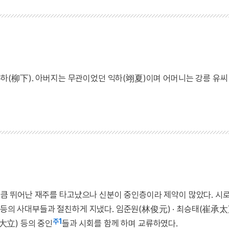
· 유하(柳下). 아버지는 무관이었던 익하(翊夏)이며 어머니는 강릉 유씨
을 만큼 뛰어난 재주를 타고났으나 신분이 중인층이라 제약이 많았다. 시
 등의 사대부들과 절친하게 지냈다. 임준원(林俊元) · 최승태(崔承太)
주1
崔大立) 등의 중인
들과 시회를 함께 하며 교류하였다.