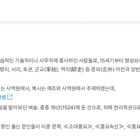
. 세습적인 기술직이나 사무직에 종사하던 사람들로, 15세기부터 형성되
리, 서리, 토관, 군교(軍校), 역리(驛吏) 등 경외(京外) 아전과 양
 초시는 사역원에서, 복시는 예조와 사역원에서 주재하였는데,
말샘
을 맡아보던 벼슬. 중종 19년(1524)에 둔 것으로, 뒤에 한리학관으
여항인 출신 문인들이 이룬 문학. ≪소대풍요≫, ≪풍요속선≫, ≪