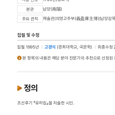
남양(南陽)
본관
제술관|의영고주부(義盈庫主簿)|남양감
주요 관직
집필 및 수정
집필 1995년
고경식
(경희대학교, 국문학)
최종수정 2
본 항목의 내용은 해당 분야 전문가의 추천으로 선정된
정의
조선후기 『유하집』을 저술한 시인.