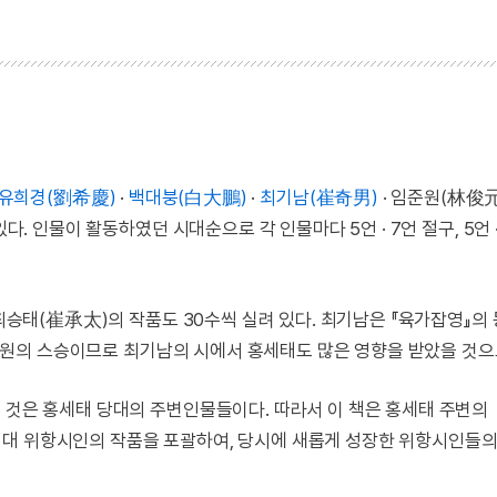
유희경(劉希慶)
·
백대붕(白大鵬)
·
최기남(崔奇男)
· 임준원(林俊元
다. 인물이 활동하였던 시대순으로 각 인물마다 5언 · 7언 절구, 5언 ·
 최승태(崔承太)의 작품도 30수씩 실려 있다. 최기남은 『육가잡영』의
준원의 스승이므로 최기남의 시에서 홍세태도 많은 영향을 받았을 것으
 것은 홍세태 당대의 주변인물들이다. 따라서 이 책은 홍세태 주변의
역대 위항시인의 작품을 포괄하여, 당시에 새롭게 성장한 위항시인들의