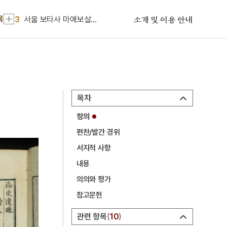
2
일제강점기
목
3
서울 보타사 마애보살 좌상
소개 및 이용 안내
4
서희
5
속담
6
이인좌의 난
7
익모초
목차
8
천수경
정의
9
경의선
편찬/발간 경위
10
광주학생운동
서지적 사항
1
금성대군
내용
2
일제강점기
의의와 평가
참고문헌
3
서울 보타사 마애보살 좌상
4
서희
관련 항목
10