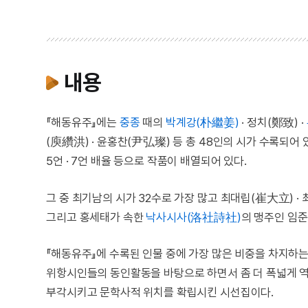
내용
『해동유주』에는
중종
때의
박계강(朴繼姜)
· 정치(鄭致) ·
(庾纘洪) · 윤홍찬(尹弘璨) 등 총 48인의 시가 수록되어 있
5언 · 7언 배율 등으로 작품이 배열되어 있다.
그 중 최기남의 시가 32수로 가장 많고 최대립(崔大立) ·
그리고 홍세태가 속한
낙사시사(洛社詩社)
의 맹주인 임
『해동유주』에 수록된 인물 중에 가장 많은 비중을 차지하는
위항시인들의 동인활동을 바탕으로 하면서 좀 더 폭넓게 
부각시키고 문학사적 위치를 확립시킨 시선집이다.