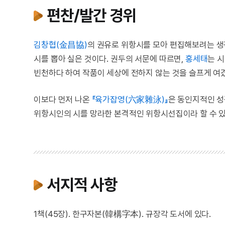
편찬/발간 경위
김창협(金昌協)
의 권유로 위항시를 모아 편집해보려는 생
시를 뽑아 실은 것이다. 권두의 서문에 따르면,
홍세태
는 
빈천하다 하여 작품이 세상에 전하지 않는 것을 슬프게 여
이보다 먼저 나온
『육가잡영(六家雜泳)』
은 동인지적인 성
위항시인의 시를 망라한 본격적인 위항시선집이라 할 수 있
서지적 사항
1책(45장). 한구자본(韓構字本). 규장각 도서에 있다.