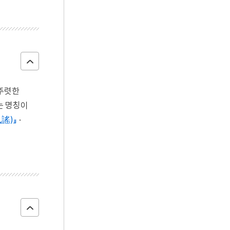
 뚜렷한
는 명칭이
謠)』
·