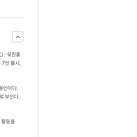
) · 유찬홍
 7언 율시,
 동인이다.
로 보인다.
 활동을