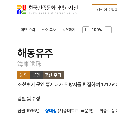
메뉴
본문
바로가기
바로가기
화면 출력
주소 복사
공유하기
100%
해동유주
海東遺珠
문학
문헌
조선 후기
조선후기 문인 홍세태가 위항시를 편집하여 1712년
집필 및 수정
집필 1995년
정대림
(세종대학교, 국문학)
최종수정 2