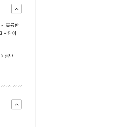
데서 훌륭한
고 사람이
 이름난