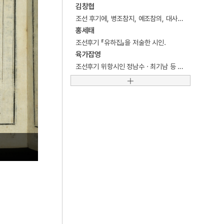
5
속담
김창협
조선 후기에, 병조참지, 예조참의, 대사간 등을 역임한 문신.
6
이인좌의 난
홍세태
7
익모초
조선후기 『유하집』을 저술한 시인.
육가잡영
8
천수경
조선후기 위항시인 정남수 · 최기남 등 6인의 시 210수를 수록하여 1660년에 간행한 시집.
9
경의선
10
광주학생운동