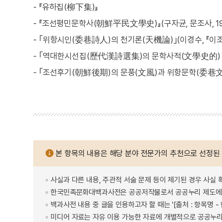
- 『유하집(柳下集)』
- 『조선평민문학사(朝鮮平民文學史)』(구자균, 문조사, 19
- ｢위항시인(委巷詩人)의 천기론(天機論)｣(이경수, 『이조
- ｢역대한시선집(歷代漢詩選集)의 문학사적(文學史的) 의의
- ｢조선후기(朝鮮後期)의 문풍(文風)과 위항문학(委巷文學)
본 항목의 내용은 해당 분야 전문가의 추천으로 선정된
사실과 다른 내용, 주관적 서술 문제 등이 제기된 경우 사실 
한국민족문화대백과사전은 공공저작물로서 공공누리 제도에 
백과사전 내용 중 글을 인용하고자 할 때는 '[출처 : 항목명
미디어 자료는 자유 이용 가능한 자료에 개별적으로 공공누리