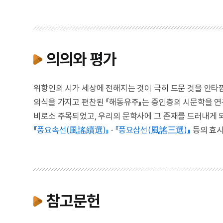
의의와 평가
위항인의 시가 세상에 전해지는 것이 극히 드문 것을 안타
의식을 가지고 편찬된 『해동유주』는 중인층의 시문학을 
비로소 주목되었고, 우리의 문학사에 그 존재를 드러내게 
『풍요속선(風謠續選)』
·
『풍요삼선(風謠三選)』
등의 효시
참고문헌