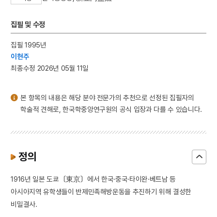
3
구절초
4
산수화
집필 및 수정
5
삼베
집필 1995년
6
상해고려교민친목회
이현주
7
상해대한교민단
최종수정 2026년 05월 11일
8
개신교
9
국가보위비상대책위원회
본 항목의 내용은 해당 분야 전문가의 추천으로 선정된 집필자의
10
금동 보살 입상
학술적 견해로, 한국학중앙연구원의 공식 입장과 다를 수 있습니다.
정의
1916년 일본 도쿄〔東京〕에서 한국·중국·타이완·베트남 등
아시아지역 유학생들이 반제민족해방운동을 추진하기 위해 결성한
비밀결사.