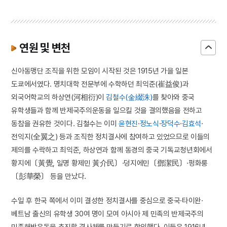
연원 및 변천
신아동맹단 조직을 위한 모임이 시작된 것은 1915년 가을 일본
도쿄에서였다. 명치대학 전문부에 수학하던 최익준(崔益俊)과
외국어학교의 하상연(河相衍)이
김철수(金綴洙)
를 찾아와 중국
유학생들과 함께 반제국주의운동을 일으킬 것을 결의했음을 전하고
동참을 권유한 것이다. 김철수는 이미
윤현진
·
정노식
·
장덕수
·
김효석
·
전익지(全翼之) 등과 조직한 정치결사에 참여하고 있었으므로 이들의
제의를 수락하고 최익준, 하상연과 함께 동경의 중국 기독교청년회에서
황지에〔黃覺, 일명 황제민 黃介民〕·덩지에민〔鄧潔民〕·펑화룽
〔彭華榮〕 등을 만났다.
수일 후 한국 쪽에서 이미 결성한 정치결사를 중심으로 중국·타이완·
베트남 출신의 유학생 30여 명이 모여 아시아 제 민족의 반제국주의
민족해방운동을 추진할 결사체를 만들기로 합의했다. 이들은 1916년