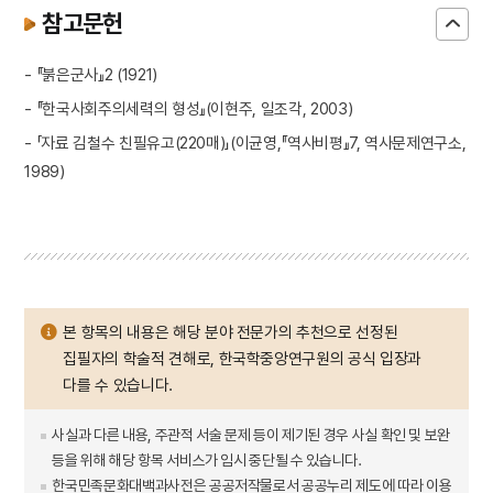
참고문헌
- 『붉은군사』2 (1921)
- 『한국사회주의세력의 형성』(이현주, 일조각, 2003)
- 「자료 김철수 친필유고(220매)」(이균영,『역사비평』7, 역사문제연구소,
1989)
본 항목의 내용은 해당 분야 전문가의 추천으로 선정된
집필자의 학술적 견해로, 한국학중앙연구원의 공식 입장과
다를 수 있습니다.
사실과 다른 내용, 주관적 서술 문제 등이 제기된 경우 사실 확인 및 보완
등을 위해 해당 항목 서비스가 임시 중단될 수 있습니다.
한국민족문화대백과사전은 공공저작물로서 공공누리 제도에 따라 이용