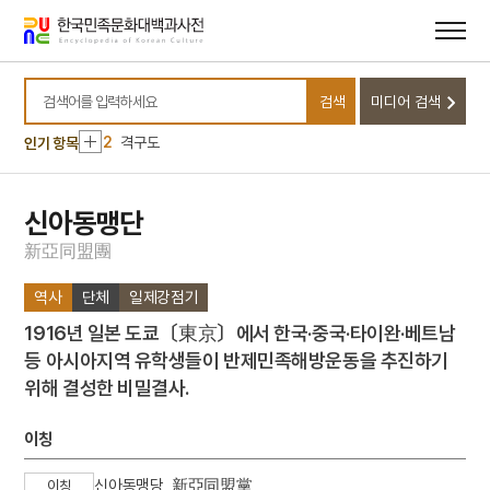
메뉴
본문
바로가기
바로가기
10
금동 보살 입상
검색
미디어 검색
1
상해대한인거류민단
검색어를 입력하세요
2
격구도
인기 항목
3
구절초
4
산수화
신아동맹단
5
삼베
新
亞
同
盟
團
6
상해고려교민친목회
역사
단체
일제강점기
7
상해대한교민단
1916년 일본 도쿄〔東京〕에서 한국·중국·타이완·베트남
8
개신교
등 아시아지역 유학생들이 반제민족해방운동을 추진하기
9
국가보위비상대책위원회
위해 결성한 비밀결사.
10
금동 보살 입상
1
상해대한인거류민단
이칭
2
격구도
신아동맹당, 新亞同盟黨
이칭