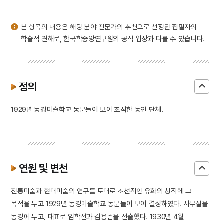
3
금강산
4
김문희
본 항목의 내용은 해당 분야 전문가의 추천으로 선정된 집필자의
5
북조선임시인민위원회
학술적 견해로, 한국학중앙연구원의 공식 입장과 다를 수 있습니다.
6
세조
7
외삼촌
8
삼
정의
9
성씨
1929년 동경미술학교 동문들이 모여 조직한 동인 단체.
10
을병연행록
연원 및 변천
전통미술과 현대미술의 연구를 토대로 조선적인 유화의 창작에 그
목적을 두고 1929년 동경미술학교 동문들이 모여 결성하였다. 사무실을
동경에 두고, 대표로 임학선과 김용준을 선출했다. 1930년 4월