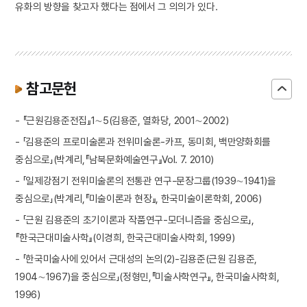
유화의 방향을 찾고자 했다는 점에서 그 의의가 있다.
참고문헌
- 『근원김용준전집』1∼5(김용준, 열화당, 2001∼2002)
- 「김용준의 프로미술론과 전위미술론-카프, 동미회, 백만양화회를
중심으로」(박계리,『남북문화예술연구』Vol. 7. 2010)
- 「일제강점기 전위미술론의 전통관 연구-문장그룹(1939∼1941)을
중심으로」(박계리,『미술이론과 현장』, 한국미술이론학회, 2006)
- 「근원 김용준의 초기이론과 작품연구-모더니즘을 중심으로」,
『한국근대미술사학』(이경희, 한국근대미술사학회, 1999)
- 「한국미술사에 있어서 근대성의 논의(2)-김용준(근원 김용준,
1904∼1967)을 중심으로」(정형민,『미술사학연구』, 한국미술사학회,
1996)