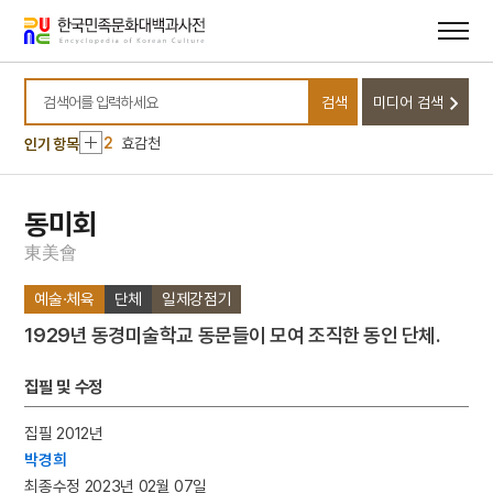
메뉴
본문
바로가기
바로가기
10
을병연행록
검색
미디어 검색
1
금성대군
검색어를 입력하세요
2
효감천
인기 항목
3
금강산
4
김문희
동미회
5
북조선임시인민위원회
東
美
會
6
세조
예술·체육
단체
일제강점기
7
외삼촌
1929년 동경미술학교 동문들이 모여 조직한 동인 단체.
8
삼
9
성씨
집필 및 수정
10
을병연행록
집필 2012년
1
금성대군
박경희
2
효감천
최종수정 2023년 02월 07일