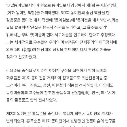
17일동아일보사의 후원으로 동아일보사 강당에서 제1회 동미회전람회
(이하 동미전 약칭)를 개최하였다. 제1회 동미전의 중심 역할을 한
김용준은 동미전 개최 직전에 『동아일보』에 「동미전을 개최하면서」라는
글을 발표하여 ‘진실로 향토적 정서를 노래하고, 그 율조를 찾기’
위해서는 우리 옛 미술과 현대 서구예술을 연구해야 한다고 주장했다.
그는 세계적으로 우수했던 우리의 미술전통이 전제주의의 제국정치에
의해 쇠미(衰微)해진 당대의 상황을 한탄하며 다시 조선의 예술을
찾자고 선포하였다.
김용준을 중심으로 이러한 야심찬 구상을 실현하기 위해 동미회
회우들은 제1회 동미전을 개최하며 참고품으로 조선전통미술 중
고전이라 여긴 김홍도, 정선, 이한철의 작품을 전시하였다. 이외에도
동경미술학교 교수들이 찬조한 출품작과 남양(南洋), 인도, 페르시아
등의 골동품도 함께 전시하였다.
제2회 동미전은 홍득순을 중심으로 열리게 되면서 동미전의 취지가
변화되었다. 홍득순은 제1회 동미전에서 표방했던 전통미술의 연구를