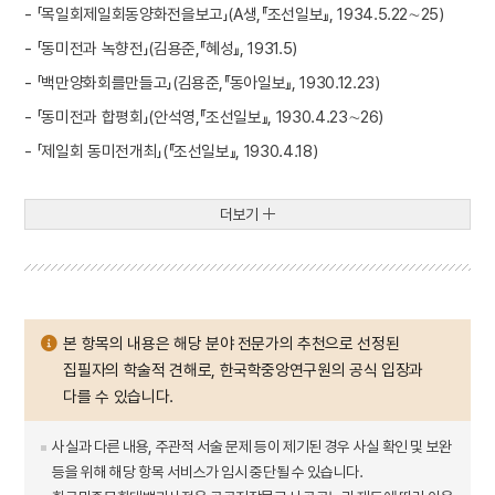
- 「목일회제일회동양화전을보고」(A생,『조선일보』, 1934.5.22∼25)
- 「동미전과 녹향전」(김용준,『혜성』, 1931.5)
- 「백만양화회를만들고」(김용준,『동아일보』, 1930.12.23)
- 「동미전과 합평회」(안석영,『조선일보』, 1930.4.23∼26)
- 「제일회 동미전개최」(『조선일보』, 1930.4.18)
더보기
본 항목의 내용은 해당 분야 전문가의 추천으로 선정된
집필자의 학술적 견해로, 한국학중앙연구원의 공식 입장과
다를 수 있습니다.
사실과 다른 내용, 주관적 서술 문제 등이 제기된 경우 사실 확인 및 보완
등을 위해 해당 항목 서비스가 임시 중단될 수 있습니다.