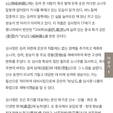
(山僧補衲圖)」에는 승려 한 사람이 계곡 옆에 우뚝 솟은 커다란 소나무
밑둥에 걸터앉아 가사를 꿰매고 있는 모습이 담겨 있다. 바느질에
집중하고 있는 승려의 앞쪽에는 긴 실을 늘어뜨린 채 장난 치고 있는
원숭이 한 마리가 자리하고 있다. 이 작품은 심사정이 17세기 초
명나라에서 편찬된 『고씨화보(顧氏畵譜)』에 실려 있는 중국 화가 강은
(姜隱)의 「보납도(補衲圖)」를 본뜬 것이다.
심사정은 승려 뒤편에 강은의 작품에는 없는 암벽을 추가하고 계류와
소나무, 승려, 원숭이 등 주요 경물(景物)을 재배치하여 화면 구성에
더보기
변화를 주었다. 또 심사정 특유의 힘찬 필치로 소나무를 묘사하고, 계곡
주변의 바위는 갈색 담채(淡彩)와 태점(苔點)으로 그 느낌을 살렸다.
산수 표현이 비교적 거칠고 대담한 데 비해 승려와 원숭이는 가는
필선으로 처리하여 대비시킴으로써 강은의 「보납도」를 심사정 나름의
화법으로 재해석했음을 알 수 있다.
심사정은 조선 후기를 대표하는 문인 화가로 산수 · 인물 · 화조 등
다양한 화제(畵題)에 능하였다. 또 중국에서 유입된 명 · 청대 화보를
참조하면서 화기(畵技)를 닦았고, 남종화법(南宗畵法)과 북종화법