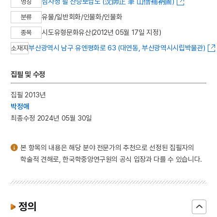
심사정 필 산승보납도 (沈師正 筆 山僧補衲圖)
명칭
3
8·15광복
유물/일반회화/인물화/인물화
분류
4
불설대보부모은중경
시도유형문화유산(2012년 05월 17일 지정)
종목
5
5·16
부산광역시 남구 유엔평화로 63 (대연동, 부산광역시시립박물관)
소재지
6
격음
7
곤도교
집필 및 수정
8
금동 미륵보살 반가 사유상
9
금성대군
집필 2013년
박정애
10
놋그릇
최종수정 2024년 05월 30일
본 항목의 내용은 해당 분야 전문가의 추천으로 선정된 집필자의
학술적 견해로, 한국학중앙연구원의 공식 입장과 다를 수 있습니다.
정의