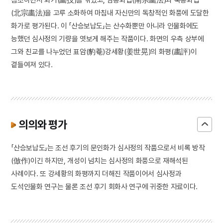
(北宗畵法)을 고루 소화하여 마침내 자신만의 독창적인 화풍에 도달한
화가로 평가된다. 이 「산승보납도」는 산수화뿐만 아니라 인물화에도
능했던 심사정의 기량을 엿보게 해주는 작품이다. 화면의 우측 상부에
그와 친교를 나누었던 표암(豹菴)강세황(姜世晃)의 화평(畵評)이
곁들여져 있다.
의의와 평가
「산승보납도」는 조선 후기의 문인화가 심사정의 작품으로서 비록 방작
(倣作)이긴 하지만, 개성이 넘치는 심사정의 화풍으로 재해석된
사례이다. 또 강세황의 화평까지 더해진 작품이어서 심사정과
도석인물화 연구는 물론 조선 후기 회화사 연구에 귀중한 자료이다.