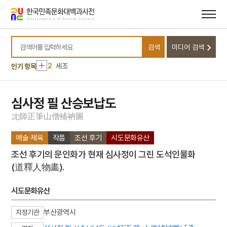
메뉴
본문
바로가기
바로가기
10
놋그릇
검색
미디어 검색
1
고양 송포 백송
검색어를 입력하세요
2
세조
인기 항목
3
8·15광복
4
불설대보부모은중경
심사정 필 산승보납도
5
5·16
沈
師
正
筆
山
僧
補
衲
圖
6
격음
예술·체육
작품
조선 후기
시도문화유산
7
곤도교
조선 후기의 문인화가 현재 심사정이 그린 도석인물화
8
금동 미륵보살 반가 사유상
(道釋人物畵).
9
금성대군
10
놋그릇
시도문화유산
1
고양 송포 백송
부산광역시
지정기관
2
세조