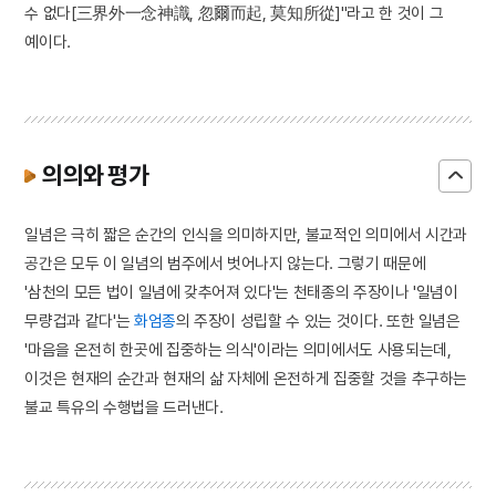
수 없다[三界外一念神識, 忽爾而起, 莫知所從]"라고 한 것이 그
예이다.
의의와 평가
일념은 극히 짧은 순간의 인식을 의미하지만, 불교적인 의미에서 시간과
공간은 모두 이 일념의 범주에서 벗어나지 않는다. 그렇기 때문에
'삼천의 모든 법이 일념에 갖추어져 있다'는 천태종의 주장이나 '일념이
무량겁과 같다'는
화엄종
의 주장이 성립할 수 있는 것이다. 또한 일념은
'마음을 온전히 한곳에 집중하는 의식'이라는 의미에서도 사용되는데,
이것은 현재의 순간과 현재의 삶 자체에 온전하게 집중할 것을 추구하는
불교 특유의 수행법을 드러낸다.