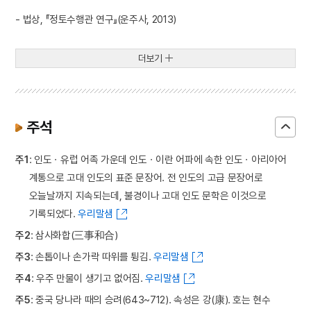
- 법상, 『정토수행관 연구』(운주사, 2013)
더보기
주석
주1
: 인도ㆍ유럽 어족 가운데 인도ㆍ이란 어파에 속한 인도ㆍ아리아어
계통으로 고대 인도의 표준 문장어. 전 인도의 고급 문장어로
오늘날까지 지속되는데, 불경이나 고대 인도 문학은 이것으로
기록되었다.
우리말샘
주2
: 삼사화합(三事和合)
주3
: 손톱이나 손가락 따위를 튕김.
우리말샘
주4
: 우주 만물이 생기고 없어짐.
우리말샘
주5
: 중국 당나라 때의 승려(643~712). 속성은 강(康). 호는 현수