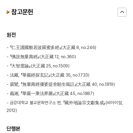
참고문헌
원전
- 『仁王護國般若波羅蜜多經』(大正藏 8, no.246)
- 『佛說無量壽經』(大正藏 12, no.360)
- 『大智度論』(大正藏 25, no.1509)
- 法藏, 『華嚴經探玄記』(大正藏 35, no.1733)
- 曇鸞, 『無量壽經優婆提舍願生偈註』(大正藏 40, no.1819)
- 義湘, 『華嚴一乘法界圖』(大正藏 45, no.1887)
- 금강대학교 불교문화연구소 편, 『藏外地論宗文獻集成』(씨아이알,
2012)
단행본