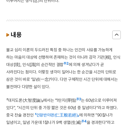
이루어지는 생각(念)의 단위이다.
내용
불교 심리 이론의 두드러진 특징 중 하나는 인간의 사유를 가능하게
하는 마음이 대상에 선행하여 존재하는 것이 아니라 감각 기관[根], 인식
주2
대상[境], 인식[識]의 순간적인 결합
에 의해 생겨났다가 곧
사라진다는 점이다. 이렇듯 생각이 일어나는 한 순간을 시간의 단위로
삼은 것이 바로 '일념(一念)'이다. 다만 구체적인 시간 단위에 대해서는
불전마다 다양한 설이 있다.
주3
『대지도론(大智度論)』에서는 "1탄지(彈指)
는 60념으로 이루어져
있다", "시간의 단위 중 가장 짧은 것은 60념 중 일념이다"라고 하였다.
중국 찬술 경전인
『인왕반야경(仁王般若經)』
에 의하면 "90찰나가
주4
일념이고, 일념 가운데 1찰나가 9백 생멸(生滅)
을 경과한다"라고