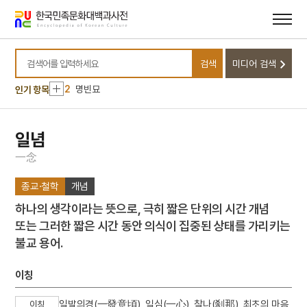
메뉴
본문
바로가기
바로가기
10
동명왕편
검색
미디어 검색
1
금성대군
검색어를 입력하세요
2
명빈묘
인기 항목
3
일제강점기
4
세조
일념
5
장안사
一
念
6
설악산 오세암
종교·철학
개념
7
3·1독립선언서
하나의 생각이라는 뜻으로, 극히 짧은 단위의 시간 개념
8
김문기
또는 그러한 짧은 시간 동안 의식이 집중된 상태를 가리키는
9
김소월
불교 용어.
10
동명왕편
1
금성대군
이칭
2
명빈묘
일발의경(一發意頃), 일심(一心), 찰나(刹那), 최초의 마음,
이칭