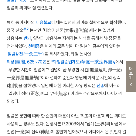
일념의 의미와 잘 연결된다.
특히 동아시아의
대승불교
에서는 일념의 의미를 철학적으로 확장했다.
주7
중국 찬술
논서인 『대승기신론(大乘起信論)』에서는 일념과
상응하는
번뇌
, 일념과 상응하는 지혜라는 해석을 통해서 '수증론'을
전개하였다.
천태종
은 세계의 모든 법이 다 일념에 갖추어져 있다는
'
일념삼천(一念三千)
'을 제시하였다. 화엄 논사인
의상(義湘, 625~702)
은
『화엄일승법계도(華嚴一乘法界圖)』
에서
더보기
"무량한 시간이 일념이고 일념이 곧 무량한 시간[無量遠劫卽一念/
一念卽是無量劫]"이라 설하여 순간과 영원에 가까운 시간의 상즉
(相卽)을 설하였다. 일념에 대한 이러한 사유 방식은
선종
에 이르러
"일념이 정념(正念)이고 무념(無念)"이라는 주장으로까지 나아가게
되었다.
일념은 문헌에 따라 한 순간의 마음이 아닌 '최초의 마음'이라는 의미로
사용되는 경우도 있다. 돈황사본 P.2908에서 "삼계(三界)의 바깥에서
일념(一念)의 신식(神識)이 홀연히 일어났으나 어디에서 온 것인지 알