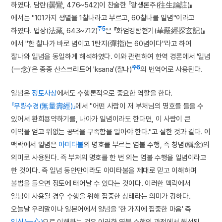
하였다. 담란(曇鸞, 476~542)이 찬술한 『왕생론주(往生論註)』
에서는 "101가지 생멸을 1찰나라고 부르고, 60찰나를 일념"이라고
주5
하였다. 법장(法藏, 643~712)
은 『화엄경탐현기(華嚴經探玄記)』
에서 "한 찰나가 바로 념이고 1탄지(彈指)는 60념이다"라고 하여
찰나와 일념을 동일하게 해석하였다. 이와 관련하여 한역 경론에서 '일념
주6
(一念)'은 종종 산스크리트어 'kṣaṇa'(찰나)
의 번역어로 사용된다.
일념은
정토사상
에서도 수행론적으로 중요한 역할을 한다.
『무량수경(無量壽經)』
에서 "어떤 사람이 저 부처님의 명호를 들을 수
있어서 환희용약하기를, 나아가 일념이라도 한다면, 이 사람이 큰
이익을 얻고 위없는 공덕을 구족함을 알아야 한다."고 설한 것과 같다. 이
맥락에서 일념은
아미타불
의 명호를 부르는 염불 수행, 즉 칭념(稱念)의
의미로 사용된다. 즉 부처의 명호를 한 번 외는 염불 수행을 일념이라고
한 것이다. 즉 일념 동안만이라도 아미타불을 제대로 믿고 이해하며
불법을 들으면 정토에 태어날 수 있다는 것이다. 이러한 맥락에서
일념이 사용될 경우 수행을 위해 집중한 상태라는 의미가 강하다.
오늘날 우리말이나 일본어에서 일념을 '한 가지에 집중한 마음' 즉
일심(一心)
으로 이해하는 것은 이러한 염불 수행의 관점에서 해석된