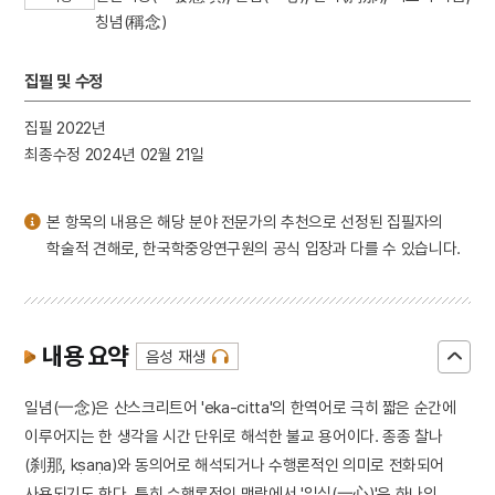
3
일제강점기
칭념(稱念)
4
세조
5
장안사
집필 및 수정
6
설악산 오세암
집필 2022년
7
3·1독립선언서
최종수정 2024년 02월 21일
8
김문기
9
김소월
본 항목의 내용은 해당 분야 전문가의 추천으로 선정된 집필자의
10
동명왕편
학술적 견해로, 한국학중앙연구원의 공식 입장과 다를 수 있습니다.
내용 요약
음성 재생
일념(一念)은 산스크리트어 'eka-citta'의 한역어로 극히 짧은 순간에
이루어지는 한 생각을 시간 단위로 해석한 불교 용어이다. 종종 찰나
(刹那, kṣaṇa)와 동의어로 해석되거나 수행론적인 의미로 전화되어
사용되기도 한다. 특히 수행론적인 맥락에서 '일심(一心)'은 하나의