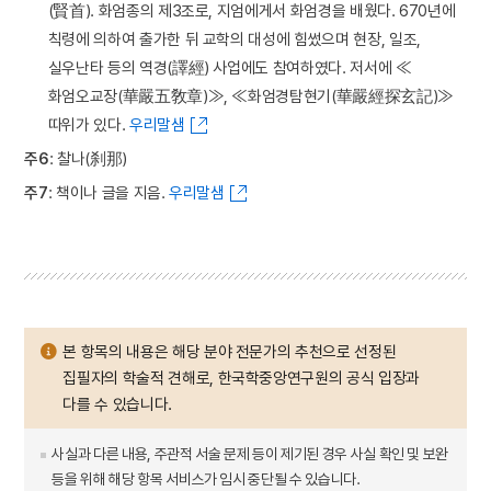
(賢首). 화엄종의 제3조로, 지엄에게서 화엄경을 배웠다. 670년에
칙령에 의하여 출가한 뒤 교학의 대성에 힘썼으며 현장, 일조,
실우난타 등의 역경(譯經) 사업에도 참여하였다. 저서에 ≪
화엄오교장(華嚴五敎章)≫, ≪화엄경탐현기(華嚴經探玄記)≫
따위가 있다.
우리말샘
주6
: 찰나(刹那)
주7
: 책이나 글을 지음.
우리말샘
본 항목의 내용은 해당 분야 전문가의 추천으로 선정된
집필자의 학술적 견해로, 한국학중앙연구원의 공식 입장과
다를 수 있습니다.
사실과 다른 내용, 주관적 서술 문제 등이 제기된 경우 사실 확인 및 보완
등을 위해 해당 항목 서비스가 임시 중단될 수 있습니다.