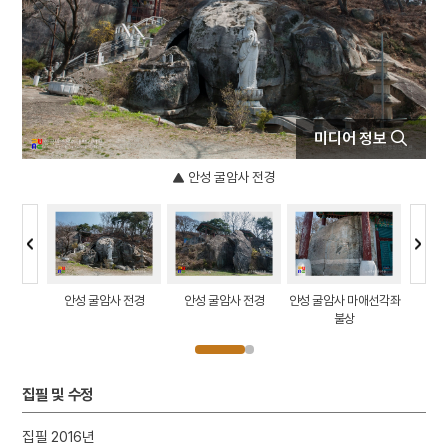
4
신구대학교
5
황후
6
공민왕
7
기축옥사
8
닭띠
미디어 정보
9
심회
안성 굴암사 전경
10
영도중학교
마애여래좌
안성 굴암사 전경
안성 굴암사 전경
안성 굴암사 마애선각좌
안성 굴
면
불상
집필 및 수정
집필 2016년