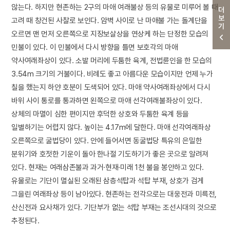
않는다. 하지만 현존하는 2구의 마애 여래불상 등의 유물로 미루어 볼 때
더보기
고려 때 창건된 사찰로 보인다. 암벽 사이로 난 마애불 가는 돌계단을
오르면 맨 먼저 오른쪽으로 지장보살상을 연상케 하는 단정한 모습의
민불이 있다. 이 민불에서 다시 방향을 틀면 보호각의 마애
약사여래좌상이 있다. 소발 머리에 두툼한 육계, 전법륜인을 한 모습의
3.54m 크기의 거불이다. 비례도 좋고 아름다운 모습이지만 언제 누가
칠을 했는지 하얀 호분이 도색되어 있다. 마애 약사여래좌상에서 다시
바위 사이 통로를 통과하면 왼쪽으로 마애 선각여래불좌상이 있다.
상체의 마멸이 심한 편이지만 후덕한 상호와 두툼한 육계 등을
일별하기는 어렵지 않다. 높이는 4.17m에 달한다. 마애 선각여래좌상
오른쪽으로 굴법당이 있다. 안에 들어서면 동굴법당 특유의 은밀한
분위기와 호젓한 기운이 돌아 한나절 기도하기가 좋은 곳으로 알려져
있다. 현재는 여래삼존불과 과거·현재·미래 1천 불을 봉안하고 있다.
유물로는 기단이 멸실된 오래된 삼층석탑과 석탑 부재, 상호가 검게
그을린 여래좌상 등이 남아있다. 현존하는 전각으로는 대웅전과 미륵전,
산신전과 요사채가 있다. 기단부가 없는 석탑 부재는 조선시대의 것으로
추정된다.