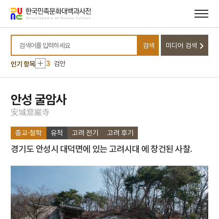
메뉴
본문
바로가기
바로가기
10
영도중학교
1
금성대군
검색
미디어 검색
2
나화랑
검색어를 입력하세요
3
검안
인기 항목
4
신구대학교
5
황후
안성 굴암사
6
공민왕
安
城
窟
巖
寺
7
기축옥사
종교·철학
유적
고려 전기
고려 후기
8
닭띠
경기도 안성시 대덕면에 있는 고려시대 에 창건된 사찰.
9
심회
10
영도중학교
1
금성대군
2
나화랑
3
검안