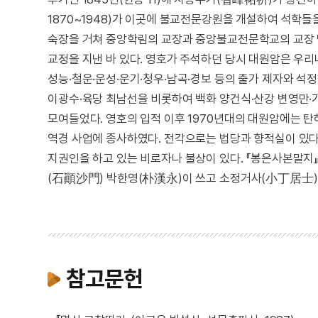
1870~1948)가 이곳에 불교전문강원을 개설하여 석학
숙장을 거쳐 중앙학림의 교장과 중앙불교전문학교의 교장 
교정을 지낸 바 있다. 영호가 주석하던 당시 대원암은 우
성능·철운·운성·운기·청우·남곡·경보 등의 출가 제자와 석정
이광수·육당 최남선을 비롯하여 백화 양건식·산강 변영만·
모여들었다. 영호의 입적 이후 1970년대의 대원암에는 탄
역경 사업에 종사하였다. 전각으로는 법당과 향적실이 있다
지권인을 하고 있는 비로자나 불상이 있다. 『봉은사본말
(石顚沙門) 박한영(朴漢永)이 쓰고 소정거사(小丁居士) 
참고문헌