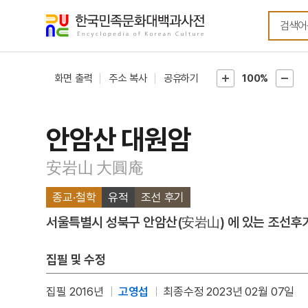
메뉴
본문
바로가기
바로가기
화면 출력
주소 복사
공유하기
100%
안암산 대원암
安岩山 大圓庵
종교·철학
유적
조선 후기
서울특별시 성북구 안암산(安岩山) 에 있는 조선후기
집필 및 수정
집필 2016년
고영섭
최종수정 2023년 02월 07일