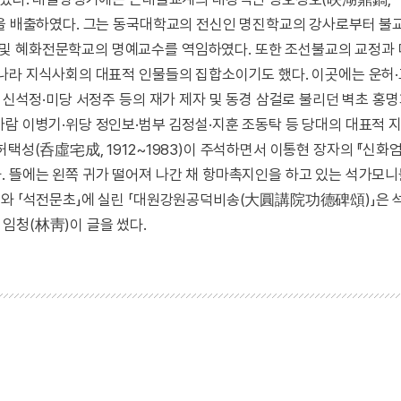
들을 배출하였다. 그는 동국대학교의 전신인 명진학교의 강사로부터 
및 혜화전문학교의 명예교수를 역임하였다. 또한 조선불교의 교정과
리나라 지식사회의 대표적 인물들의 집합소이기도 했다. 이곳에는 운허·
 신석정·미당 서정주 등의 재가 제자 및 동경 삼걸로 불리던 벽초 홍
가람 이병기·위당 정인보·범부 김정설·지훈 조동탁 등 당대의 대표적
허택성(呑虛宅成, 1912~1983)이 주석하면서 이통현 장자의 『신화
. 뜰에는 왼쪽 귀가 떨어져 나간 채 항마촉지인을 하고 있는 석가모
지』와 「석전문초」에 실린 「대원강원공덕비송(大圓講院功德碑頌)」은
임청(林靑)이 글을 썼다.