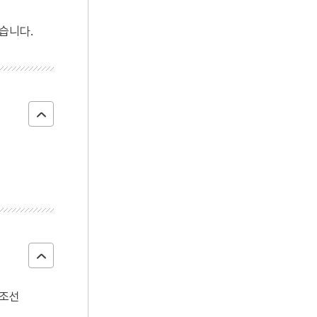
4
25의용단
습니다.
5
격음
6
균전론
7
단종실록
8
해동제국기
9
마령
10
세조
 조선