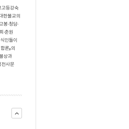
불교고등강숙
 대한불교의
고봉·청담·
명희·춘원
 지식인들이
엄합론』의
니불상과
 석전사문