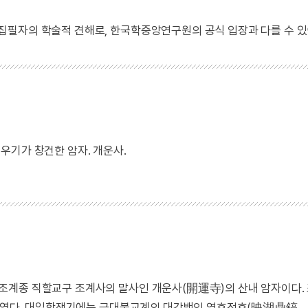
 집필자의 학술적 견해로, 한국학중앙연구원의 공식 입장과 다를 수 있
우기가 창건한 암자. 개운사.
조계종 직할교구 조계사의 말사인 개운사(開運寺)의 산내 암자이다.
건하였다. 대일항쟁기에는 근대불교계의 대강백인 영호정호(映湖鼎鎬,