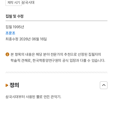
삼국시대
제작 시기
3
장현광
4
고향
집필 및 수정
5
백선행
6
독도의용수비대
집필 1995년
조운조
7
세조
최종수정 2026년 06월 16일
8
만분가
9
백운사명 청동 은입사 향완
본 항목의 내용은 해당 분야 전문가의 추천으로 선정된 집필자의
10
상춘곡
학술적 견해로, 한국학중앙연구원의 공식 입장과 다를 수 있습니다.
정의
삼국시대부터 사용된 뿔로 만든 관악기.