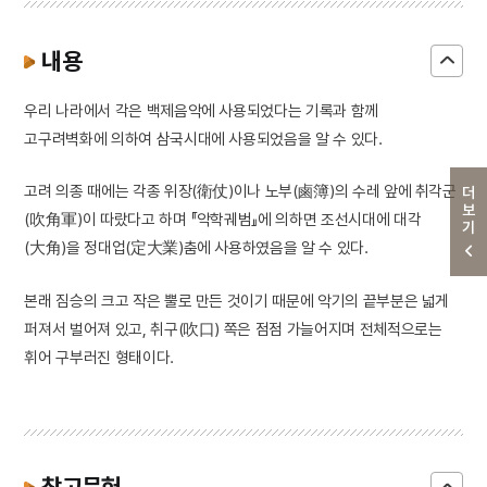
내용
우리 나라에서 각은 백제음악에 사용되었다는 기록과 함께
고구려벽화에 의하여 삼국시대에 사용되었음을 알 수 있다.
고려 의종 때에는 각종 위장(衛仗)이나 노부(鹵簿)의 수레 앞에 취각군
더보기
(吹角軍)이 따랐다고 하며 『악학궤범』에 의하면 조선시대에 대각
(大角)을 정대업(定大業)춤에 사용하였음을 알 수 있다.
본래 짐승의 크고 작은 뿔로 만든 것이기 때문에 악기의 끝부분은 넓게
퍼져서 벌어져 있고, 취구(吹口) 쪽은 점점 가늘어지며 전체적으로는
휘어 구부러진 형태이다.