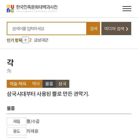
메뉴
본문
바로가기
바로가기
10
상춘곡
검색
미디어 검색
1
북조선임시인민위원회
검색어를 입력하세요
2
금성대군
인기 항목
3
장현광
4
고향
각
5
백선행
角
6
독도의용수비대
예술·체육
역사
물품
삼국
7
세조
삼국시대부터 사용된 뿔로 만든 관악기.
8
만분가
9
백운사명 청동 은입사 향완
물품
10
상춘곡
뿔/수골
재질
1
북조선임시인민위원회
의례용
용도
2
금성대군