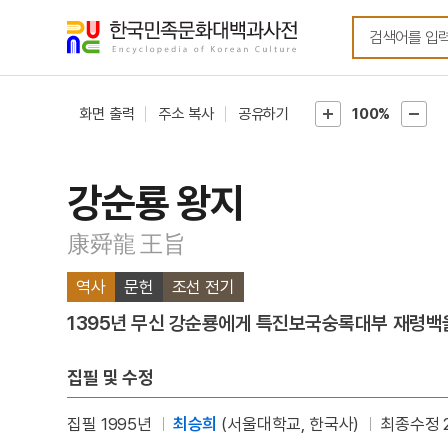
메뉴
본문
바로가기
바로가기
화면 출력
주소 복사
공유하기
100%
강순룡 왕지
康舜龍 王旨
역사
문헌
조선 전기
1395년 무신 강순룡에게 특진보국숭록대부 재령백을
집필 및 수정
집필 1995년
최승희
(서울대학교, 한국사)
최종수정 2