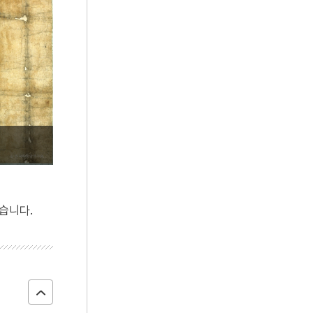
5
권기옥
6
일제강점기
7
절기
8
정조
9
청자 양각 갈대기러기문 정병
10
가옥문기
습니다.