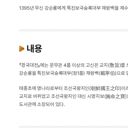
1395년 무신 강순룡에게 특진보국숭록대부 재령백을 제수
내용
『경국대전』에는 문무관 4품 이상의 고신은 교지(敎旨)를 
강순룡을 특진보국숭록대부(정1품) 재령백(載寧伯)으로 
태종초에 명나라로부터 조선국왕지인(朝鮮國王之印)이라 새
교지로 바뀌었고 조선국왕지인 대신 시명지보(施命之寶)를
도서관에 소장되어 있다.