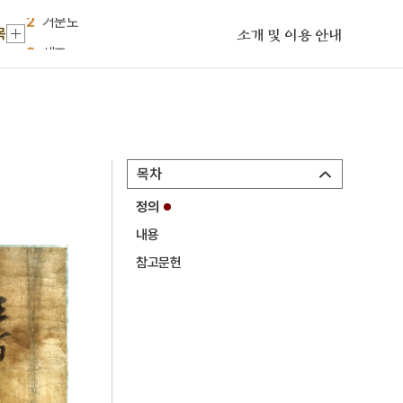
2
거문도
목
3
세조
소개 및 이용 안내
4
입안
5
권기옥
6
일제강점기
7
절기
목차
8
정조
정의
9
청자 양각 갈대기러기문 정병
내용
10
가옥문기
참고문헌
1
금성대군
2
거문도
3
세조
4
입안