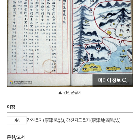
4
낙화유수
5
조바위
6
훈련도감
7
개성 경천사지 십층석탑
8
달서구
9
데릴사위
10
무명
미디어 정보
강진군읍지
이칭
강진읍지(康津邑誌), 강진지도읍지(康津地圖邑誌)
이칭
문헌/고서