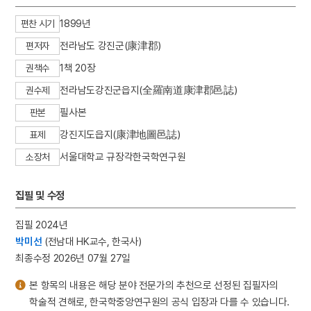
1899년
편찬 시기
전라남도 강진군(康津郡)
편저자
1책 20장
권책수
전라남도강진군읍지(全羅南道康津郡邑誌)
권수제
필사본
판본
강진지도읍지(康津地圖邑誌)
표제
서울대학교 규장각한국학연구원
소장처
집필 및 수정
집필 2024년
박미선
(전남대 HK교수, 한국사)
최종수정 2026년 07월 27일
본 항목의 내용은 해당 분야 전문가의 추천으로 선정된 집필자의
학술적 견해로, 한국학중앙연구원의 공식 입장과 다를 수 있습니다.