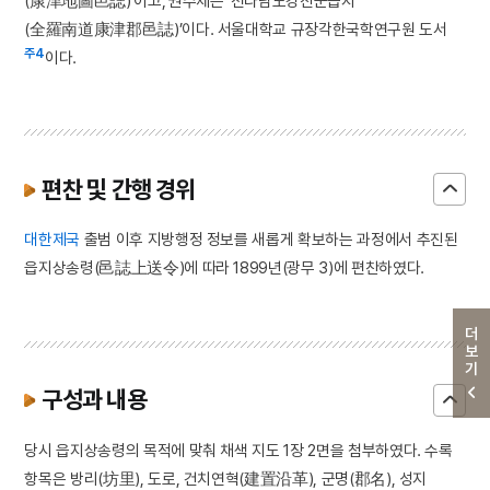
(康津地圖邑誌)’이고‚ 권수제는 ‘전라남도강진군읍지
(全羅南道康津郡邑誌)’이다. 서울대학교 규장각한국학연구원 도서
주4
이다.
편찬 및 간행 경위
대한제국
출범 이후 지방행정 정보를 새롭게 확보하는 과정에서 추진된
읍지상송령(邑誌上送令)에 따라 1899년(광무 3)에 편찬하였다.
더보기
구성과 내용
당시 읍지상송령의 목적에 맞춰 채색 지도 1장 2면을 첨부하였다. 수록
항목은 방리(坊里), 도로, 건치연혁(建置沿革), 군명(郡名), 성지