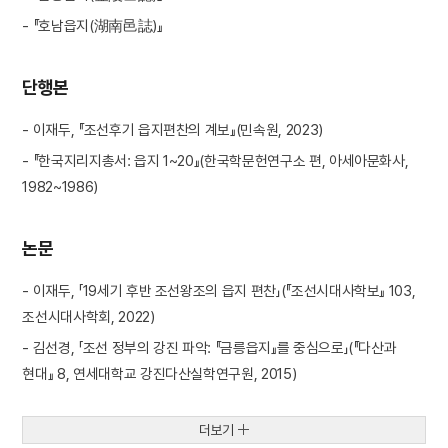
- 『호남읍지(湖南邑誌)』
단행본
- 이재두, 『조선후기 읍지편찬의 계보』(민속원, 2023)
- 『한국지리지총서: 읍지 1~20』(한국학문헌연구소 편, 아세아문화사,
1982~1986)
논문
- 이재두, 「19세기 후반 조선왕조의 읍지 편찬」(『조선시대사학보』 103,
조선시대사학회, 2022)
- 김선경, 「조선 정부의 강진 파악: 『금릉읍지』를 중심으로」(『다산과
현대』 8, 연세대학교 강진다산실학연구원, 2015)
더보기