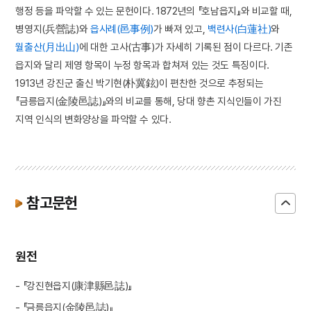
행정 등을 파악할 수 있는 문헌이다. 1872년의 『호남읍지』와 비교할 때,
병영지(兵營誌)와
읍사례(邑事例)
가 빠져 있고,
백련사(白蓮社)
와
월출산(月出山)
에 대한 고사(古事)가 자세히 기록된 점이 다르다. 기존
읍지와 달리 제영 항목이 누정 항목과 합쳐져 있는 것도 특징이다.
1913년 강진군 출신 박기현(朴冀鉉)이 편찬한 것으로 추정되는
『금릉읍지(金陵邑誌)』와의 비교를 통해, 당대 향촌 지식인들이 가진
지역 인식의 변화양상을 파악할 수 있다.
참고문헌
원전
- 『강진현읍지(康津縣邑誌)』
- 『금릉읍지(金陵邑誌)』