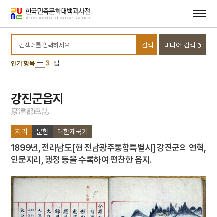
메뉴
본문
바로가기
바로가기
10
무명
1
금성대군
검색
미디어 검색
2
조총
검색어를 입력하세요
3
뱀
인기 항목
4
낙화유수
5
조바위
강진군읍지
6
훈련도감
康
津
郡
邑
誌
7
개성 경천사지 십층석탑
지리
문헌
대한제국기
8
달서구
1899년‚ 전라남도[현 전남광주통합특별시] 강진군의 연혁,
9
데릴사위
인문지리, 행정 등을 수록하여 편찬한 읍지.
10
무명
1
금성대군
2
조총
3
뱀