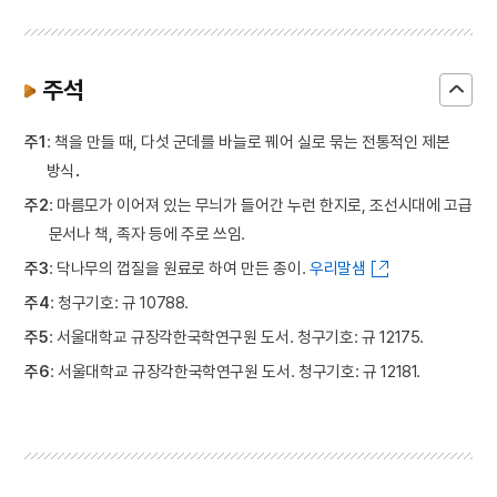
주석
주1
: 책을 만들 때, 다섯 군데를 바늘로 꿰어 실로 묶는 전통적인 제본
방식．
주2
: 마름모가 이어져 있는 무늬가 들어간 누런 한지로, 조선시대에 고급
문서나 책, 족자 등에 주로 쓰임.
주3
: 닥나무의 껍질을 원료로 하여 만든 종이.
우리말샘
주4
: 청구기호: 규 10788.
주5
: 서울대학교 규장각한국학연구원 도서. 청구기호: 규 12175.
주6
: 서울대학교 규장각한국학연구원 도서. 청구기호: 규 12181.