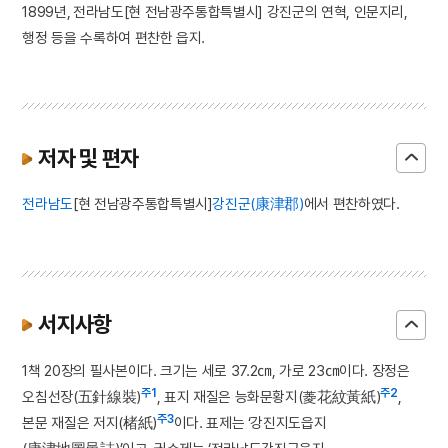
1899년‚ 전라남도[현 전남광주통합특별시] 강진군의 연혁, 인문지리,
행정 등을 수록하여 편찬한 읍지.
저자 및 편자
전라남도
[현 전남광주통합특별시]
강진군(康津郡)
에서 편찬하였다.
서지사항
1책 20장의 필사본이다. 크기는 세로 37.2㎝, 가로 23㎝이다. 장정은
주1
주2
오침선장(五針線裝)
, 표지 재질은 능화문황지(菱花紋黃紙)
,
주3
본문 재질은 저지(楮紙)
이다. 표제는 ‘강진지도읍지