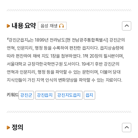
내용 요약
음성 재생
『강진군읍지』는 1899년 전라남도[현 전남광주통합특별시] 강진군의
연혁, 인문지리, 행정 등을 수록하여 편찬한 읍지이다. 읍지상송령에
따라 편찬하여 채색 지도 1장을 첨부하였다. 1책 20장의 필사본이며,
서울대학교 규장각한국학연구원 도서이다. 19세기 후반 강진군의
연혁과 인문지리, 행정 등을 파악할 수 있는 문헌이며, 더불어 당대
지식인들이 가진 지역 인식의 변화양상을 파악할 수 있는 자료이다.
키워드
강진군
강진읍지
강진지도읍지
읍지
정의