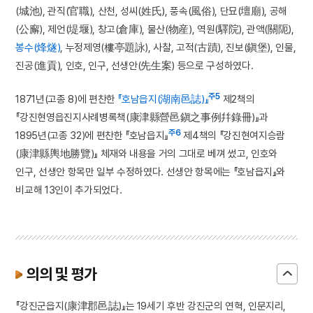
(城池), 관직(官職), 산천, 성씨(姓氏), 풍속(風俗), 단묘(壇廟), 공해
(公廨), 제언(堤堰), 창고(倉庫), 물산(物産), 역원(驛院), 관액(關阨),
봉수(烽燧)
, 누정제영(樓亭題詠), 사찰, 고적(古蹟), 진보(鎭堡), 인물,
진공(進貢), 인호, 인구, 선생안(先生案) 등으로 구성하였다.
주5
1871년(고종 8)에 편찬한
『호남읍지(湖南邑誌)』
제2책의
『강진현영읍진지사례병록책(康津縣營邑鎭之事例幷錄冊)』과
주6
1895년(고종 32)에 편찬한 『호남읍지』
제4책의 『강진현여지승람
(康津縣輿地勝覽)』 체재와 내용을 거의 그대로 베껴 썼고, 인호와
인구, 선생안 항목만 일부 수정하였다. 선생안 항목에는 『호남읍지』와
비교해 13인이 추가되었다.
의의 및 평가
『강진군읍지(康津郡邑誌)』는 19세기 후반 강진군의 연혁, 인문지리,