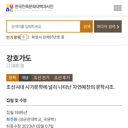
메뉴
본문
바로가기
바로가기
10
안채
검색
미디어 검색
1
대정실업친목회
검색어를 입력하세요
2
화엄사 강희61년명 종
인기 항목
3
말뭉치
4
색즉시공 공즉시색
강호가도
5
화엄사 사사자석탑 앞 석등
江
湖
歌
道
6
가족
문학
개념
조선 전기
조선 후기
7
두시언해
조선시대 시가문학에 널리 나타난 자연예찬의 문학사조.
8
떡박물관
9
순종서북순행 사진첩
집필 및 수정
10
안채
집필 1995년
1
대정실업친목회
최진원
(성균관대학교, 국문학)
2
화엄사 강희61년명 종
최종수정 2023년 02월 07일