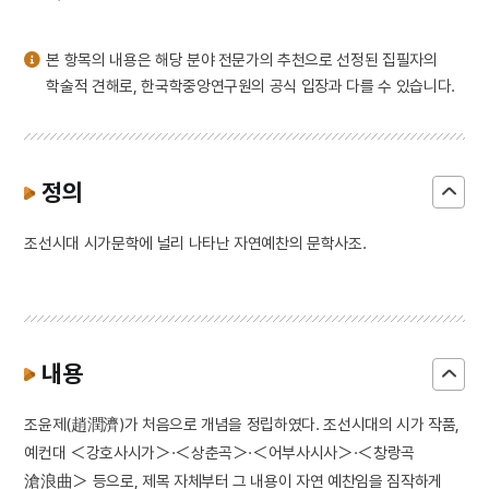
3
말뭉치
4
색즉시공 공즉시색
본 항목의 내용은 해당 분야 전문가의 추천으로 선정된 집필자의
5
화엄사 사사자석탑 앞 석등
학술적 견해로, 한국학중앙연구원의 공식 입장과 다를 수 있습니다.
6
가족
7
두시언해
8
떡박물관
정의
9
순종서북순행 사진첩
조선시대 시가문학에 널리 나타난 자연예찬의 문학사조.
10
안채
내용
조윤제(趙潤濟)가 처음으로 개념을 정립하였다. 조선시대의 시가 작품,
예컨대 ＜강호사시가＞·＜상춘곡＞·＜어부사시사＞·＜창랑곡
滄浪曲＞ 등으로, 제목 자체부터 그 내용이 자연 예찬임을 짐작하게