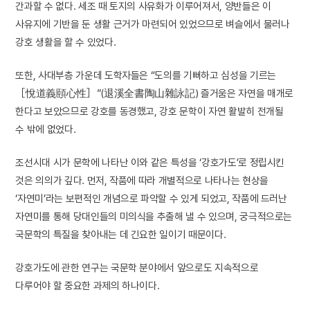
간과할 수 없다. 세조 때 토지의 사유화가 이루어져서, 양반들은 이
사유지에 기반을 둔 생활 근거가 마련되어 있었으므로 벼슬에서 물러나
강호 생활을 할 수 있었다.
또한, 사대부층 가운데 도학자들은 “도의를 기뻐하고 심성을 기르는
［悅道義頤心性］”(退溪全書陶山雜詠記) 즐거움은 자연을 매개로
한다고 보았으므로 강호를 동경했고, 강호 문학이 자연 활발히 전개될
수 밖에 없었다.
조선시대 시가 문학에 나타난 이와 같은 특성을 ‘강호가도’로 정립시킨
것은 의의가 깊다. 먼저, 작품에 따라 개별적으로 나타나는 현상을
‘자연미’라는 보편적인 개념으로 파악할 수 있게 되었고, 작품에 드러난
자연미를 통해 당대인들의 미의식을 추출해 낼 수 있으며, 궁극적으로는
국문학의 특질을 찾아내는 데 긴요한 일이기 때문이다.
강호가도에 관한 연구는 국문학 분야에서 앞으로도 지속적으로
다루어야 할 중요한 과제의 하나이다.