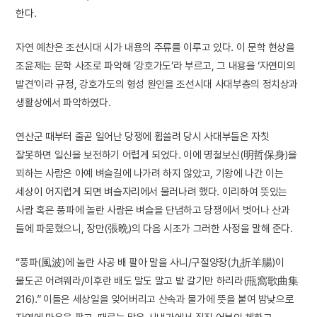
한다.
자연 예찬은 조선시대 시가 내용의 주류를 이루고 있다. 이 문학 현상을
조윤제는 문학 사조로 파악해 ‘강호가도’라 부르고, 그 내용을 ‘자연미의
발견’이라 규정, 강호가도의 형성 원인을 조선시대 사대부층의 정치상과
생활상에서 파악하였다.
연산군 때부터 줄곧 일어난 당쟁에 휩쓸려 당시 사대부들은 자칫
잘못하면 일신을 보전하기 어렵게 되었다. 이에 명철보신(明哲保身)을
꾀하는 사람은 아예 벼슬길에 나가려 하지 않았고, 기왕에 나간 이는
세상이 어지럽게 되면 벼슬자리에서 물러나려 했다. 이리하여 뜻있는
사람 혹은 풍파에 놀란 사람은 벼슬을 단념하고 당쟁에서 벗어나 산과
들에 파묻혔으니, 장만(張晩)의 다음 시조가 그러한 사정을 말해 준다.
“풍파(風波)에 놀란 사공 배 팔아 말을 사니/구절양장(九折羊腸)이
물도곤 어려웨라/이후란 배도 말도 말고 밭 갈기만 하리라(甁窩歌曲集
216).” 이들은 세상일을 잊어버리고 산속과 물가에 뜻을 붙여 밤낮으로