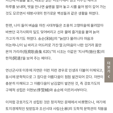
자연에 마음을 팔고, 때로는 맑은 시냇가에서 짐짓 어부인 체하고
하루를 보내며, 벗을 만나면 술병을 열어 놓고 시를 읊어 밤이 깊어 가는
것도 모르면서 태평시대의 한가로운 백성들과 같은 생활을 하였다.
한편, 나이 들어 벼슬을 마친 사대부들은 조용히 고향마을에 물러앉아
바쁘던 국가사회의 일도 잊어버리고 산과 물에 즐거움을 붙여 늙어
가고자 하기도 하였다. 송순(宋純)의 “늙었다 물러나자 마음과
의논하니/이 님 바리고 어드러로 가잔 말고/마음아 너란 있거라 몸만
몬저 가리라(甁窩歌曲集 620).”의 시조는 이같은 ‘치사객(致仕客)의
한적(閑適)’을 보여 주는 예이다.
더보기
연산군시대 이후에 자연은 이런 저런 경우로 인생과 더불어 이해되고,
동시에 문학적으로 그 참다운 아름다움이 점점 발견되어 갔다. 자연이
충분히 이해되고 그 아름다움이 남김없이 발견된 것, 즉 강호가도의
구체적 성립은 이현보(李賢輔)와 송순에 이르러서부터다.
이처럼 강호가도가 성립된 것은 정치적인 문제에서 비롯했으나, 여기에
토지경제적인 뒷받침과 조선시대 사림(士林)의 도학적 문학관의 작용을