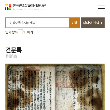
메뉴
본문
바로가기
바로가기
10
무
1
금성대군
검색
미디어 검색
2
측우기
검색어를 입력하세요
3
이귀
인기 항목
4
문종
5
구운몽
견문록
6
신앙촌
見
聞
錄
7
이태준
8
강주룡
9
나재 채수 신도비
10
무
1
금성대군
2
측우기
3
이귀