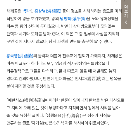
더보기
채제공은
벽파
인
홍상범(洪相範)
등이 정조를 시해하려는 음모를 미리
적발하여 왕을 호위하였고, 왕의
탕평책(蕩平策)
을 도와 유화정책을
펴는 등 왕의 신임이 두터웠으나, 반면에 상대방으로부터 끊임없는
탄핵과 시기와 모해를 받아 왔다. 이 책은 그 중 일부의 사실을 지적해
보인 것에 지나지 않으나, 당시 파쟁의 면모를 충분히 알 수 있다.
홍국영(洪國榮)
의 몰락과 더불어 천주교에 철퇴가 가해지자, 채제공은
비록 이교도라 하더라도 모두 임금의 적자창생임은 틀림없으니
회유정책으로 그들을 다스리고, 끝내 따르지 않을 때 처벌해도 늦지
않다고 건의하였으나, 반면에 반대파들은 친서파(親西派)라는 명목을
붙여 제거할 것을 주청하였다.
「예판시소(禮判時疏)」는 이러한 반론이 일어나자 탄핵을 받은 대신으로
그 자리에 오래 있는 것이 부당하다고 지적하면서 왕에게 사직을 받아
줄 것을 요청한 글이다. 「십행윤음(十行綸音)」은 정조가 사직을
만류하는 글로 ‘지기심(知己心)’ 석 자를 하사하여 위로하였다.