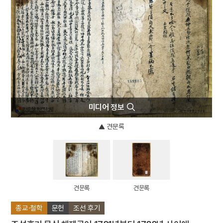
4
문종
5
구운몽
6
신앙촌
7
이태준
8
강주룡
9
나재 채수 신도비
10
무
미디어 정보
견문록
견문록
견문록
종교·철학
문헌
조선 후기