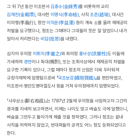
그 뒤 7년 동안 이조판서
김종수(金鍾秀)
를 비롯하여 교리
김재찬(金載瓚)
, 대사헌
이명식(李命植)
, 사직
조준(趙㻐)
, 대사간
이의행(李義行), 정언
이익운(李益運)
등이 계속 소를 올려 채제공의
처벌을 요구했으나, 정조는 그때마다 그대들의 뜻은 잘 알았으니 내가
알아서 처리한다는
비답(批答)
을 내렸다.
심지어 우의정
이휘지(李徽之)
와 좌의정
홍낙성(洪樂性)
도 이들에
가세하여
경연
이나 독대(獨對), 또는 조회석상에서 채제공의 처벌을
요구한 기록이 있으나, 그럴 때마다 정조의 신임은 더욱 두터워져
규장각제학에 임명됨으로써
『국조보감(國朝寶鑑)』
을 편찬하였고,
이조판서·평안도병마절도사 등을 거쳐 우의정에까지 임명되었다.
「사우상소(辭右相疏)」는 1787년 2월에 우의정을 사임하고자 그간의
경과를 자세히 보고하면서, 이제는 나이도 많고 벼슬도 극에 달했으니,
벼슬을 그만두고 돌아가게 해줄 것을 청하였다. 그러나 정조는 끝내
사직을 허락하지 않았고, 반대파들의 공격도 어느 정도 둔화되었다고
한다.