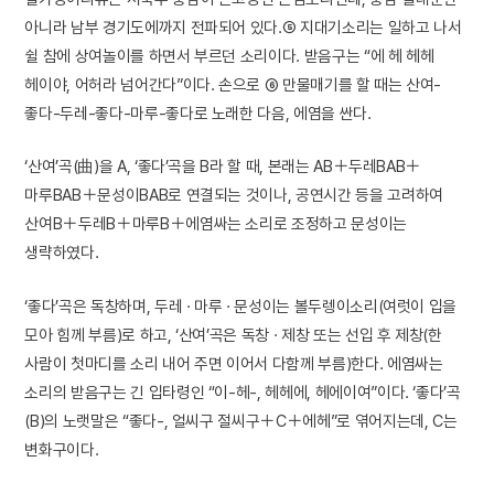
아니라 남부 경기도에까지 전파되어 있다.⑤ 지대기소리는 일하고 나서
쉴 참에 상여놀이를 하면서 부르던 소리이다. 받음구는 “에 헤 헤헤
헤이야, 어허라 넘어간다”이다. 손으로 ⑥ 만물매기를 할 때는 산여-
좋다-두레-좋다-마루-좋다로 노래한 다음, 에염을 싼다.
‘산여’곡(曲)을 A, ‘좋다’곡을 B라 할 때, 본래는 AB＋두레BAB＋
마루BAB＋문성이BAB로 연결되는 것이나, 공연시간 등을 고려하여
산여B＋두레B＋마루B＋에염싸는 소리로 조정하고 문성이는
생략하였다.
‘좋다’곡은 독창하며, 두레 · 마루 · 문성이는 볼두렝이소리(여럿이 입을
모아 힘께 부름)로 하고, ‘산여’곡은 독창 · 제창 또는 선입 후 제창(한
사람이 첫마디를 소리 내어 주면 이어서 다함께 부름)한다. 에염싸는
소리의 받음구는 긴 입타령인 “이-헤-, 헤헤에, 헤에이여”이다. ‘좋다’곡
(B)의 노랫말은 “좋다-, 얼씨구 절씨구＋C＋에헤”로 엮어지는데, C는
변화구이다.