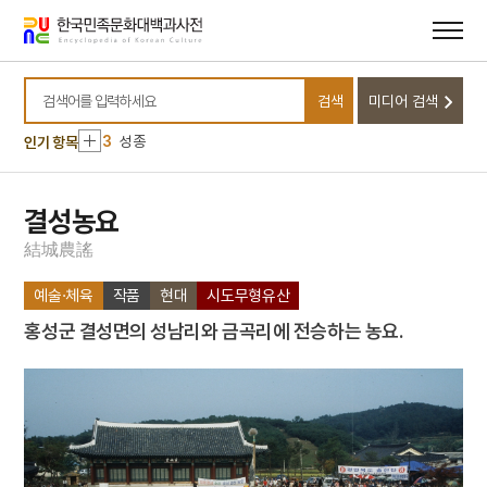
메뉴
본문
바로가기
바로가기
10
제도
1
금성대군
검색
미디어 검색
2
세조
검색어를 입력하세요
3
성종
인기 항목
4
절기
5
개발제한구역
결성농요
6
경신참변
結
城
農
謠
7
고향
예술·체육
작품
현대
시도무형유산
8
대사헌
홍성군 결성면의 성남리와 금곡리에 전승하는 농요.
9
예종
10
제도
1
금성대군
2
세조
3
성종