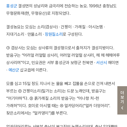
홍성군
결성면의 성남리와 금곡리에 전승하는 농요. 1996년 충청남도
무형문화재(현, 무형유산)로 지정되었다.
결성농요는 모심는 소리(겹상사) · 건젱이 · 가래질 · 아시논맴 ·
지대기소리 · 만물소리 ·
장원질소리
로 구성된다.
① 겹상사는 모심는 상사류의 결성형으로서 출처지가 결성지방이다.
받음구는 “어러얼 러얼럴 상사리, 어러얼 러얼럴 상사리, 헤 헤 헤헤여루
상사리여”이고, 민요권은 서부 홍성군과 보령군 천북면 ·
서산시
해미면
·
예산군
삽교읍에 이른다.
모를 심고 15일 정도 지나서 논 물을 빼고 잡풀을 손으로 건져 내면서
부르는 ② 건젱이소리(밀가는 소리)는 드문 노래인데, 받음구는
더보기
“어기야하”다. ③ 흙가래질 소리의 받음구는 “어나항 처-헌
가래허”이다. 호미로 아시맬 때는 ④ 얼카덩어리(“얼카 더엉어리”.
잦은소리에서는 “얼카뎅이”)를 부른다.
얼카덩어리류는 서북부 충남이 본고장인 논맴소리인데, 충남 일대뿐만