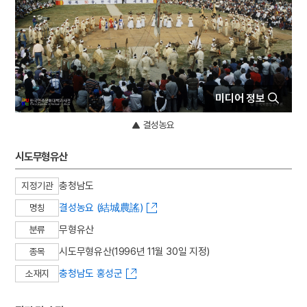
4
절기
5
개발제한구역
6
경신참변
7
고향
8
대사헌
미디어 정보
9
예종
결성농요
10
제도
시도무형유산
충청남도
지정기관
결성농요 (結城農謠)
명칭
무형유산
분류
시도무형유산(1996년 11월 30일 지정)
종목
충청남도 홍성군
소재지