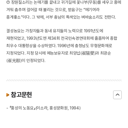
⑦ 장원질소리는 논매기를 끝내고 귀가길에 꽃나부(무동)를 세우고 흥에
겨워 춤추며 걸어갈 때 불리는 것으로, 받음구는 “에기여라
종게좋소”이다. 그 밖에, 서부 충남의 특색있는 벼바숨소리도 전한다.
결성농요는 가창자들과 동네 유지들의 노력으로 1991년도에
재현되었고, 1993년도엔 제34회 전국민속경연대회에 출품하여 종합
최우수 대통령상을 수상하였다. 1996년에 충청남도 무형문화재로
지정되었다. 지정 당시에 예능보유자로 최양섭(崔陽燮)과 최광순
(崔光順)이 인정되었다.
참고문헌
- 『홍성의 노동요』(이소라, 홍성문화원, 1994)