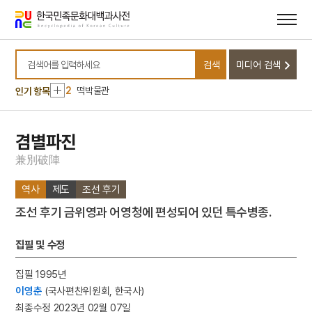
메뉴
본문
바로가기
바로가기
10
윤덕영
검색
미디어 검색
1
대정실업친목회
검색어를 입력하세요
2
떡박물관
인기 항목
3
충청도방언
4
날뫼북춤
겸별파진
5
만취정
兼
別
破
陣
6
본초강목
역사
제도
조선 후기
7
서낭당
조선 후기 금위영과 어영청에 편성되어 있던 특수병종.
8
연교패독산
9
유관순
집필 및 수정
10
윤덕영
집필 1995년
1
대정실업친목회
이영춘
(국사편찬위원회, 한국사)
2
떡박물관
최종수정 2023년 02월 07일