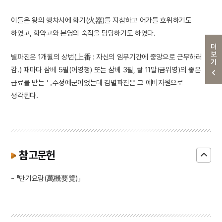
이들은 왕의 행차시에 화기(火器)를 지참하고 어가를 호위하기도
하였고, 화약고와 본영의 숙직을 담당하기도 하였다.
더보기
별파진은 1개월의 상번(上番 : 자신의 임무기간에 중앙으로 근무하러
감.) 때마다 삼베 5필(어영청) 또는 삼베 3필, 쌀 11말(금위영)의 좋은
급료를 받는 특수정예군이었는데 겸별파진은 그 예비자원으로
생각된다.
참고문헌
- 『만기요람(萬機要覽)』