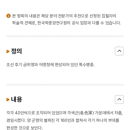
3
충청도방언
4
날뫼북춤
본 항목의 내용은 해당 분야 전문가의 추천으로 선정된 집필자의
5
만취정
학술적 견해로, 한국학중앙연구원의 공식 입장과 다를 수 있습니다.
6
본초강목
7
서낭당
8
연교패독산
정의
9
유관순
조선 후기 금위영과 어영청에 편성되어 있던 특수병종.
10
윤덕영
내용
각각 40인씩으로 조직되어 있었으며 각색군(各色軍) 가운데에서 차출,
겸임시켰다. 양 군영의 별파진 각 160인과 합쳐서 각기 하나의 부대를
편성한 것으로 보인다.