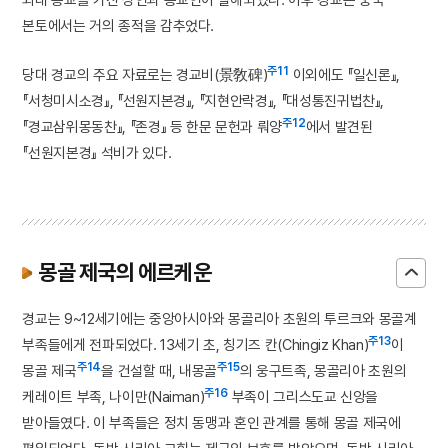
본토에서는 거의 종적을 감추었다.
주11
당대 경교의 주요 자료로는 경교비(景敎碑)
이외에도 『일신론』,
『서청미시소경』, 『선원지본경』, 『지현안락경』, 『대성통진귀법찬』,
주12
『경교삼위몽동찬』, 『존경』 등 한문 문헌과 뤄양
에서 발견된
『선원지본경』 석비가 있다.
몽골 제국의 에르케운
경교는 9~12세기에는 중앙아시아와 몽골리아 초원의 투르크와 몽골계
주13
부족들에게 전파되었다. 13세기 초, 칭기즈 칸(Chingiz Khan)
이
주14
주15
몽골 제국
을 건설할 때, 내몽골
의 웅구트족, 몽골리아 초원의
주16
케레이트 부족, 나이만(Naiman)
부족이 그리스도교 신앙을
받아들였다. 이 부족들은 정치 동맹과 혼인 관계를 통해 몽골 제국에