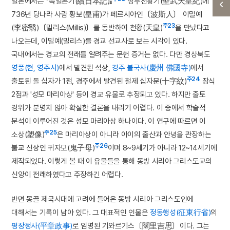
일본에서는 『속일본기(續日本記)』
성무천황기(聖武天皇紀)에
736년 당나라 사람 황보(皇甫)가 페르시아인〔波斯人〕 이밀예
주23
(李密翳)〔밀리스(Millis)〕를 동반하여 천황(天皇)
을 만났다고
나오는데, 이밀예(밀리스)를 경교 선교사로 보는 시각이 있다.
국내에서는 경교의 전래를 알려주는 문헌 증거는 없다. 다만 경상북도
영풍(현, 영주시)
에서 발견된 석상,
경주 불국사(慶州 佛國寺)
에서
주24
출토된 돌 십자가 1점, 경주에서 발견된 철제 십자문(十字紋)
장식
2점과 '성모 마리아상' 등이 경교 유물로 추정되고 있다. 하지만 출토
경위가 분명치 않아 확실한 결론을 내리기 어렵다. 이 중에서 학술적
분석이 이루어진 것은 성모 마리아상 하나이다. 이 연구에 따르면 이
주25
소상(塑像)
은 마리아상이 아니라 아이의 출산과 안녕을 관장하는
주26
불교 신상인 귀자모(鬼子母)
이며 8~9세기가 아니라 12~14세기에
제작되었다. 이렇게 볼 때 이 유물들을 통해 동방 시리아 그리스도교의
신앙이 전래하였다고 주장하긴 어렵다.
반면 몽골 제국시대에 고려에 들어온 동방 시리아 그리스도인에
대해서는 기록이 남아 있다. 그 대표적인 인물은
정동행성(征東行省)
의
평장정사(平章政事)
로 임명된 기와르기스〔闊里吉思〕이다. 그는