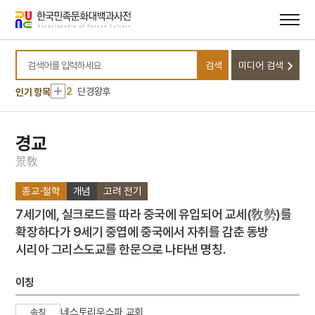
메뉴
본문
바로가기
바로가기
10
지방교부세
검색
미디어 검색
1
금성대군
검색어를 입력하세요
2
단경왕후
인기 항목
3
세종
4
김종직
경교
5
동창춘향가
景
敎
6
무경
종교·철학
개념
고려 전기
7
세조
7세기에, 실크로드를 따라 중국에 유입되어 교세(敎勢)를
8
육군특수전사령부
확장하다가 9세기 중엽에 중국에서 자취를 감춘 동방
9
장릉지
시리아 그리스도교를 한문으로 나타낸 명칭.
10
지방교부세
1
금성대군
이칭
2
단경왕후
네스토리우스파 교회
속칭