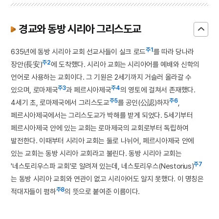
경교와 동방 시리아 그리스도교
주1
635년에 동방 시리아 교회 선교사들이 실크 로드
를 따라 당나라
주2
장안(長安)
에 도착했다. 시리아 교회는 시리아어를 예배와 신학의
언어로 사용하는 교회이다. 그 기원은 2세기까지 거슬러 올라갈 수
주3
주4
있으며, 로마제국
과 페르시아제국
의 영토에 걸쳐서 존재했다.
주5
주6
4세기 초, 로마제국에서 그리스도교
를 공인(公認)하자
,
페르시아제국에서는 그리스도교가 박해를 받게 되었다. 5세기부터
페르시아제국 안에 있는 교회는 로마제국의 교회로부터 독립하여
발전한다. 이때부터 시리아 교회는 둘로 나뉘어, 페르시아제국 안에
있는 교회는 동방 시리아 교회라고 불린다. 동방 시리아 교회는
주7
'네스토리우스파 교회'로 알려져 있는데, 네스토리우스(Nestorius)
는 동방 시리아 교회와 연관이 없고 시리아어도 알지 못했다. 이 명칭은
주8
적대자들이 폄하
의 뜻으로 붙여준 이름이다.