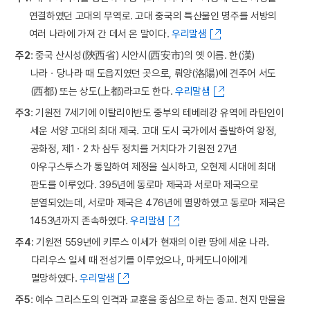
연결하였던 고대의 무역로. 고대 중국의 특산물인 명주를 서방의
여러 나라에 가져 간 데서 온 말이다.
우리말샘
주2
: 중국 산시성(陝西省) 시안시(西安市)의 옛 이름. 한(漢)
나라ㆍ당나라 때 도읍지였던 곳으로, 뤄양(洛陽)에 견주어 서도
(西都) 또는 상도(上都)라고도 한다.
우리말샘
주3
: 기원전 7세기에 이탈리아반도 중부의 테베레강 유역에 라틴인이
세운 서양 고대의 최대 제국. 고대 도시 국가에서 출발하여 왕정,
공화정, 제1ㆍ2 차 삼두 정치를 거치다가 기원전 27년
아우구스투스가 통일하여 제정을 실시하고, 오현제 시대에 최대
판도를 이루었다. 395년에 동로마 제국과 서로마 제국으로
분열되었는데, 서로마 제국은 476년에 멸망하였고 동로마 제국은
1453년까지 존속하였다.
우리말샘
주4
: 기원전 559년에 키루스 이세가 현재의 이란 땅에 세운 나라.
다리우스 일세 때 전성기를 이루었으나, 마케도니아에게
멸망하였다.
우리말샘
주5
: 예수 그리스도의 인격과 교훈을 중심으로 하는 종교. 천지 만물을