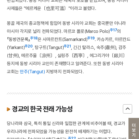
편입되었다. 동방 시리아 교회는 제국의 보호를 받았으며, 동방 시리아
사제들은 "에르케운〔也里可溫〕"이라고 불렸다.
몽골 제국의 종교정책에 힘입어 동방 시리아 교회는 중국뿐만 아니라
주17
아시아 각지로 널리 전파되었다. 마르코 폴로(Marco Polo)
의
주18
주19
『동방견문록』
은 사마르칸트(Samarkand)
. 카슈카르, 야르칸드
주20
주21
(Yarkant)
, 탕구트(Tangut)
, 긴긴 탈라스, 숙주(肅州), 감주
(甘州), 에르주울〔凉州〕, 실링주〔西寧〕, 에그리가야〔銀川〕
등지에 동방 시리아 교인이 존재했다고 알려준다. 또한 동방 시리아
교회는
만주(Tangut)
지방까지 전파되었다.
경교의 한국 전래 가능성
당나라와 삼국, 특히 통일 신라와 밀접한 관계에 비추어볼 때, 경교가
더보기
우리나라에 전파되었을 가능성을 완전히 배제하기는 어렵다.
주22