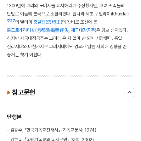
1300년에 고려의 노비제를 폐지하라고 주장했지만, 고려 귀족들의
반발로 이듬해 본국으로 소환되었다. 원나라 세조 쿠빌라이(Khubilai)
주27
의 딸이며
충렬왕(忠烈王)
의 왕비로 조선에 온
홀도로게리미실(忽都魯揭里迷失, 제국대장공주)
은 경교 신자였다.
하지만 제국대장공주는 고려에 온 지 얼마 안 되어 사망했다. 통일
신라시대와 마찬가지로 고려시대에도 경교가 일반 사회에 영향을 준
증거는 찾기 어렵다.
참고문헌
단행본
- 김광수, 『한국기독교전래사』 (기독교문사, 1974)
- 김호동, 『동방기독교와 동서문명』 (까치, 2002)