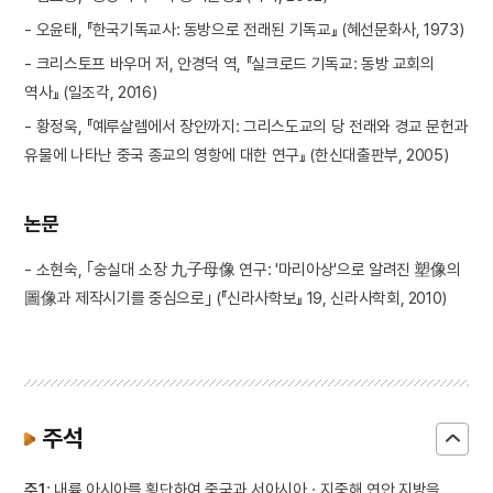
- 오윤태, 『한국기독교사: 동방으로 전래된 기독교』 (혜선문화사, 1973)
- 크리스토프 바우머 저, 안경덕 역, 『실크로드 기독교: 동방 교회의
역사』 (일조각, 2016)
- 황정욱, 『예루살렘에서 장안까지: 그리스도교의 당 전래와 경교 문헌과
유물에 나타난 중국 종교의 영항에 대한 연구』 (한신대출판부, 2005)
논문
- 소현숙, ｢숭실대 소장 九子母像 연구: '마리아상'으로 알려진 塑像의
圖像과 제작시기를 중심으로｣ (『신라사학보』 19, 신라사학회, 2010)
주석
주1
: 내륙 아시아를 횡단하여 중국과 서아시아ㆍ지중해 연안 지방을