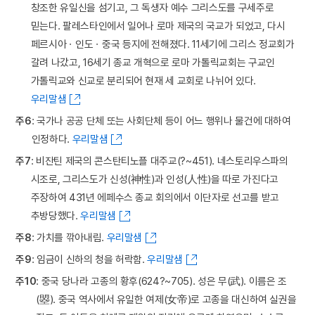
창조한 유일신을 섬기고, 그 독생자 예수 그리스도를 구세주로
믿는다. 팔레스타인에서 일어나 로마 제국의 국교가 되었고, 다시
페르시아ㆍ인도ㆍ중국 등지에 전해졌다. 11세기에 그리스 정교회가
갈려 나갔고, 16세기 종교 개혁으로 로마 가톨릭교회는 구교인
가톨릭교와 신교로 분리되어 현재 세 교회로 나뉘어 있다.
우리말샘
주6
: 국가나 공공 단체 또는 사회단체 등이 어느 행위나 물건에 대하여
인정하다.
우리말샘
주7
: 비잔틴 제국의 콘스탄티노플 대주교(?~451). 네스토리우스파의
시조로, 그리스도가 신성(神性)과 인성(人性)을 따로 가진다고
주장하여 431년 에페수스 종교 회의에서 이단자로 선고를 받고
추방당했다.
우리말샘
주8
: 가치를 깎아내림.
우리말샘
주9
: 임금이 신하의 청을 허락함.
우리말샘
주10
: 중국 당나라 고종의 황후(624?~705). 성은 무(武). 이름은 조
(曌). 중국 역사에서 유일한 여제(女帝)로 고종을 대신하여 실권을