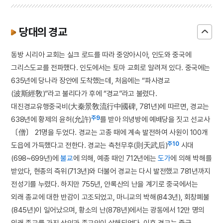
당대의 경교
동방 시리아 교회는 실크 로드를 따라 중앙아시아, 인도와 중국에
그리스도교를 전파했다. 인도에서는 토마 교회로 알려져 있다. 중국에는
635년에 당나라 장안에 도착했는데, 처음에는 “파사경교
(波斯經敎)”라고 불리다가 후에 “경교”라고 불렸다.
대진경교유행중국비(大秦景敎流行中國碑, 781년)에 따르면, 경교는
주9
638년에 황제의 윤허(允許)
를 받아 의녕방에 예배당을 짓고 선교사
〔僧〕 21명을 두었다. 경교는 고종 때에 계속 발전하여 사원이 100개
주10
도읍에 가득했다고 전한다. 경교는 측천무후(則天武后)
시대
(698~699년)에
불교
에 의해, 예종 때인 712년에는
도가
에 의해 박해를
받았다, 현종의 즉위(713년)와 더불어 경교는 다시 발전했고 781년까지
전성기를 누렸다. 하지만 755년, 안록산의 난을 계기로 중국에서는
외래 종교에 대한 반감이 고조되었고, 마니교의 박해(843년), 회창폐불
(845년)이 일어났으며, 황소의 난(878년)에서는 광동에서 12만 명의
외래 종교를 가진 상인과 종교인이 살해되었다. 이후 경교는 중국