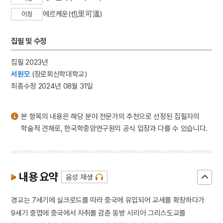
3
세종
에르케운(也里可溫)
이칭
4
김종직
5
동창춘향가
집필 및 수정
6
무경
집필 2023년
7
세조
서원모
(장로회신학대학교)
8
육군특수전사령부
최종수정 2024년 08월 31일
9
장릉지
10
지방교부세
본 항목의 내용은 해당 분야 전문가의 추천으로 선정된 집필자의
학술적 견해로, 한국학중앙연구원의 공식 입장과 다를 수 있습니다.
내용 요약
음성 재생
경교는 7세기에 실크로드를 따라 중국에 유입되어 교세를 확장하다가
9세기 중엽에 중국에서 자취를 감춘 동방 시리아 그리스도교를