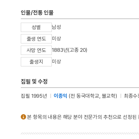
인물/전통 인물
남성
성별
미상
출생 연도
1883년(고종 20)
사망 연도
미상
출생지
집필 및 수정
집필 1995년
이종익
(전 동국대학교, 불교학)
최종수정
본 항목의 내용은 해당 분야 전문가의 추천으로 선정된