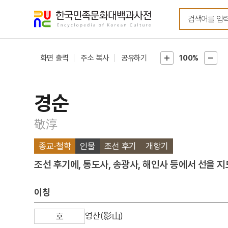
메뉴
본문
바로가기
바로가기
화면 출력
주소 복사
공유하기
100%
경순
敬淳
종교·철학
인물
조선 후기
개항기
조선 후기에, 통도사, 송광사, 해인사 등에서 선을 지
이칭
영산(影山)
호