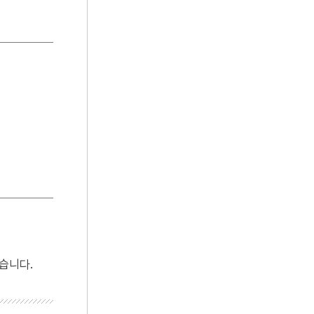
4
공주 무령왕릉과 왕릉원
5
만성리해수욕장
6
상도
7
흑창
8
가례집고
9
거창 심우사 삼장보살탱
10
경사자집
습니다.