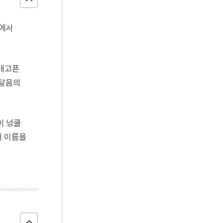
방에서
 배고픈
깨달음의
이 넝쿨
서 이름을