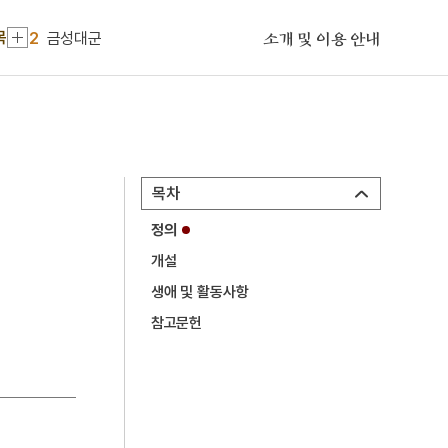
1
대취타
목
2
금성대군
소개 및 이용 안내
3
청구야담
4
공주 무령왕릉과 왕릉원
5
만성리해수욕장
6
상도
목차
7
흑창
정의
8
가례집고
개설
9
거창 심우사 삼장보살탱
생애 및 활동사항
10
경사자집
참고문헌
1
대취타
2
금성대군
3
청구야담