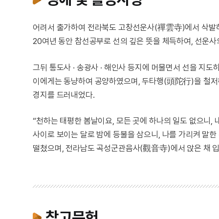
어려서 출가하여 전라북도 고창선운사(禪雲寺)에서 삭발하
20여년 동안 참선공부로 선의 깊은 뜻을 체득하여, 선운사
그뒤 통도사 · 송광사 · 해인사 등지에 머물면서 선을 지
이에게는 동냥하여 공양하였으며, 두타행(頭陀行)을 철저히
경지를 드러내었다.
“천하는 태평한 봄날이요, 모든 곳에 하나의 일도 없으니, 
사이로 보이는 달로 밤에 등불을 삼으니, 나를 가리켜 말
떨쳤으며, 전라남도 곡성군관음사(觀音寺)에서 앉은 채 
참고문헌