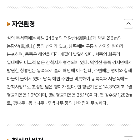
자연환경
섬의 북서쪽에는 해발 246ｍ의 덕암산(德巖山)과 해발 216ｍ의
봉황산(鳳凰山) 등의 산지가 있고, 남쪽에는 구릉성 산지와 평야가
분포하며, 동쪽은 해안을 따라 개펄이 발달하였다. 서쪽의 회룡리
일대에도 비교적 넓은 간척지가 형성되어 있다. 덕암산 동쪽 경사면에서
발원한 청룡천은 동쪽으로 흘러 해안에 이르는데, 주변에는 평야와 함께
마을이 들어서 있다. 남쪽 해안 주변을 비롯하여 동북쪽과 서남쪽에도
간척사업으로 조성된 넓은 평야가 있다. 연 평균기온은 14.3℃이고, 1월
평균기온은 1.9℃이며, 8월 평균기온은 25.1℃이다. 연 강수량 1,282㎜
로, 팽나무 · 동백나무 · 후박나무 등의 난대림이 무성하다.