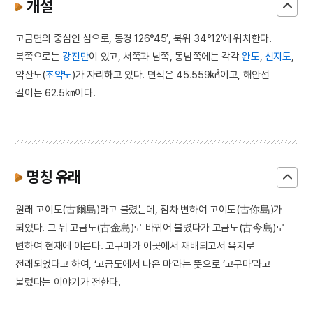
개설
고금면의 중심인 섬으로, 동경 126°45′, 북위 34°12′에 위치한다.
북쪽으로는
강진만
이 있고, 서쪽과 남쪽, 동남쪽에는 각각
완도
,
신지도
,
약산도(
조약도
)가 자리하고 있다. 면적은 45.559㎢이고, 해안선
길이는 62.5㎞이다.
명칭 유래
원래 고이도(古爾島)라고 불렸는데, 점차 변하여 고이도(古你島)가
되었다. 그 뒤 고금도(古金島)로 바뀌어 불렸다가 고금도(古今島)로
변하여 현재에 이른다. 고구마가 이곳에서 재배되고서 육지로
전래되었다고 하여, ‘고금도에서 나온 마’라는 뜻으로 ‘고구마’라고
불렀다는 이야기가 전한다.