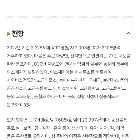
현황
2022년 기준 2,328세대 4,111명(남자 2,003명, 여자 2,108명)이
거주하고 있다. 마을은 주로 마량면, 신지면으로 연결되는 77번 국도를
따라 분포하며, 830번 지방도와 만나는 덕암리 남부와 농상리 북부에
면소재지가 발달하였다. 면소재지에는 면사무소를 비롯하여
시외버스정류장, 고금파출소, 농어민복지센터, 우체국, 보건지소 등의
공공시설과 고금초등학교 및 병설유치원, 고금중학교, 고금고등학교
등의 교육기관, 농협과 하나로마트 등의 생활 시설이 집중적으로
분포하고 있다.
토지 현황은 논 7.43㎢, 밭 7.685㎢, 임야 23.997㎢이다. 농산물은
주로 쌀 · 보리 · 콩 · 감자 · 유자 등이 생산되고, 유자, 치자, 김, 미역
등은 특산물로 유명하다. 섬 주변의 어장은 산란장으로 적당한데, 제주