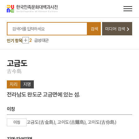
메뉴
본문
바로가기
바로가기
10
신윤복
검색
미디어 검색
1
운요호사건
검색어를 입력하세요
2
금성대군
인기 항목
3
일제강점기
4
세조
고금도
5
가례집람
古
今
島
6
강화도조약
지리
지명
7
무구정광대다라니경
전라남도 완도군 고금면에 있는 섬.
8
벽류정
9
세종
이칭
10
신윤복
고금도(古金島), 고이도(古爾島), 고이도(古你島)
이칭
1
운요호사건
2
금성대군