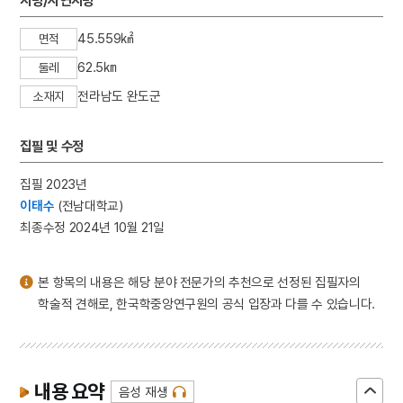
지명/자연지명
3
일제강점기
4
세조
45.559㎢
면적
5
가례집람
62.5㎞
둘레
6
강화도조약
전라남도 완도군
소재지
7
무구정광대다라니경
집필 및 수정
8
벽류정
9
세종
집필 2023년
10
신윤복
이태수
(전남대학교)
최종수정 2024년 10월 21일
본 항목의 내용은 해당 분야 전문가의 추천으로 선정된 집필자의
학술적 견해로, 한국학중앙연구원의 공식 입장과 다를 수 있습니다.
내용 요약
음성 재생