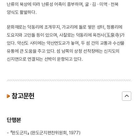
난류의 북상에 따라 난류성 어족이 풍부하며, 굴 · 김 · 미역 · 전복
양식도 활발하다.
문화재로는 덕동리에 조개무지, 가교리에 돌로 쌓은 성터, 청룡리에
도요지와 고인돌 등이 있으며, 사찰로는 덕동리에 옥천사(玉泉寺)가
있다. 약산도 사이에는 약산연도교가 놓여, 두 섬 간의 교통과 수산물
유통에 큰 도움을 주고 있다. 섬 남쪽의 상정 선착장에는 신지도의
신지면으로 연결되는 선박이 운항되고 있다.
참고문헌
단행본
- 『완도군지』 (완도군지편찬위원회, 1977)