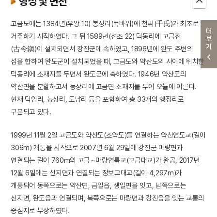
형성 및 변천
고금도에는 1384년(우왕 10) 봉성리(독바위)에 천씨(千氏)가 최초로
더보기
거주하기 시작하였다. 그 뒤 1589년(선조 22) 덕동리에 고금진
(古今鎭)이 설치되면서 강진군에 속하였고, 1896년에 완도 주변의
섬을 합하여 완도군이 설치되었을 때, 고금도와 약산도의 사이에 위치한
덕동리에 소재지를 두면서 완도군에 속하였다. 1946년 약산도의
약산면을 분할하고서 농상리에 고금면 소재지를 두어 오늘에 이른다.
현재 덕암리, 농상리, 도남리 등을 포함하여 총 33개의 행정리로
구분되고 있다.
1999년 11월 2일 고금도와 약산도(조약도)를 연결하는 약산연도교(길이
306m) 개통을 시작으로 2007년 6월 29일에 강진군 마량면과
연결되는 길이 760m의 고금∼마량연륙교(고금대교)가 완공, 2017년
12월 6일에는 신지면과 연결되는 장보고대교(길이 4,297m)가
개통되어 동쪽으로는 약산면, 금일읍, 생일면을 잇고, 남쪽으로는
신지면, 완도읍과 연결되며, 북쪽으로는 마량면과 강진읍을 잇는 교통의
중심지로 부상하였다.