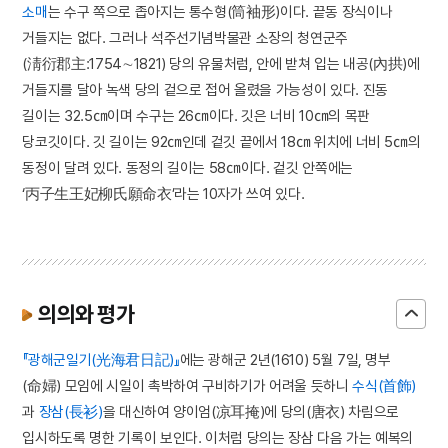
소매
는 수구 쪽으로 좁아지는 통수형(筒袖形)이다. 끝동 장식이나
거들지는 없다. 그러나 석주선기념박물관 소장의 청연군주
(淸衍郡主:1754∼1821) 당의 유물처럼, 안에 받쳐 입는 내공(內拱)에
거들지를 달아 녹색 당의 겉으로 접어 올렸을 가능성이 있다. 진동
길이는 32.5㎝이며 수구는 26㎝이다. 깃은 너비 10㎝의 목판
당코깃이다. 깃 길이는 92㎝인데 겉깃 끝에서 18㎝ 위치에 너비 5㎝의
동정이 달려 있다. 동정의 길이는 58㎝이다. 겉깃 안쪽에는
‘丙子生王妃柳氏願命衣’라는 10자가 쓰여 있다.
의의와 평가
『광해군일기(光海君日記)』
에는 광해군 2년(1610) 5월 7일, 명부
(命婦) 모임에 시일이 촉박하여 구비하기가 어려울 듯하니
수식(首飾)
과
장삼(長衫)
을 대신하여 양이엄(凉耳掩)에 당의(唐衣) 차림으로
입시하도록 명한 기록이 보인다. 이처럼 당의는 장삼 다음 가는 예복의