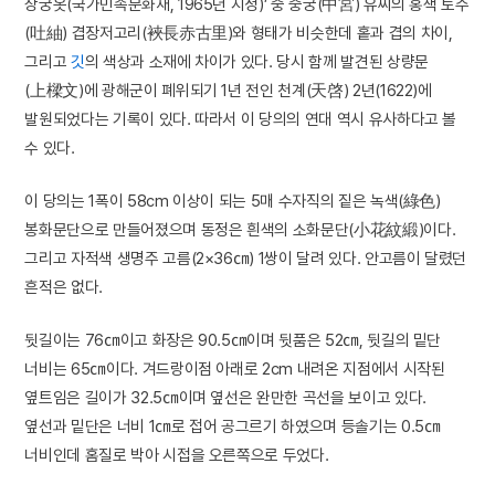
상궁옷(국가민속문화재, 1965년 지정)’ 중 중궁(中宮) 유씨의 홍색 토주
(吐紬) 겹장저고리(裌長赤古里)와 형태가 비슷한데 홑과 겹의 차이,
그리고
깃
의 색상과 소재에 차이가 있다. 당시 함께 발견된 상량문
(上樑文)에 광해군이 폐위되기 1년 전인 천계(天啓) 2년(1622)에
발원되었다는 기록이 있다. 따라서 이 당의의 연대 역시 유사하다고 볼
수 있다.
이 당의는 1폭이 58cm 이상이 되는 5매 수자직의 짙은 녹색(綠色)
봉화문단으로 만들어졌으며 동정은 흰색의 소화문단(小花紋緞)이다.
그리고 자적색 생명주 고름(2×36㎝) 1쌍이 달려 있다. 안고름이 달렸던
흔적은 없다.
뒷길이는 76㎝이고 화장은 90.5㎝이며 뒷품은 52㎝, 뒷길의 밑단
너비는 65㎝이다. 겨드랑이점 아래로 2cm 내려온 지점에서 시작된
옆트임은 길이가 32.5㎝이며 옆선은 완만한 곡선을 보이고 있다.
옆선과 밑단은 너비 1㎝로 접어 공그르기 하였으며 등솔기는 0.5㎝
너비인데 홈질로 박아 시접을 오른쪽으로 두었다.