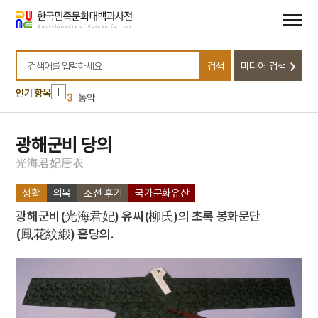
메뉴
본문
바로가기
바로가기
10
단양 신라 적성비
1
민족주의
검색
미디어 검색
2
금성대군
검색어를 입력하세요
인기 항목
3
농악
4
문종
5
부마민주항쟁
광해군비 당의
6
여수·순천 10·19사건
光
海
君
妃
唐
衣
7
절기
생활
의복
조선 후기
국가문화유산
8
구월산
광해군비(光海君妃) 유씨(柳氏)의 초록 봉화문단
9
기축옥사
(鳳花紋緞) 홑당의.
10
단양 신라 적성비
1
민족주의
2
금성대군
3
농악