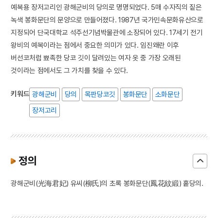
예복용 장저고리인 광해군비의 당의로 명명되었다. 5매 수자직의 짙은
녹색 봉화문단의 문양으로 만들어졌다. 1987년 국가민속문화유산으로
지정되어 단국대학교 석주선기념박물관에 소장되어 있다. 17세기 전기
왕비의 예복이라는 점에서 중요한 의미가 있다. 임진왜란 이후
버선코처럼 뾰족한 당코 깃이 달려있는 여자 옷 중 가장 오래된
것이라는 점에서도 그 가치를 찾을 수 있다.
키워드
광해군비
당의
목판당코깃
봉화문단
소화문단
장저고리
정의
광해군비(光海君妃) 유씨(柳氏)의 초록 봉화문단(鳳花紋緞) 홑당의.