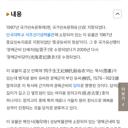
내용
1987년 국가민속문화재(현, 국가민속문화유산)로 지정되었다.
단국대학교 석주선기념박물관
에 소장되어 있는 이 유물은 1987년
중요민속자료로 지정되었던 ‘중궁유씨의 청삼’이다. 그 후 국가유산명이
‘광해군비 단배자(短背子)’로 수정되었다가 2006년 다시
‘광해군비당의(光海君妃唐衣)’로 수정되었다.
이 유물의 겉깃 안쪽에 ‘丙子生王妃柳氏願命衣’라는 묵서(墨書)가
있는데 병자생 왕비 유씨란 광해군의 부인 유씨(柳氏, 1576∼1623)를
말하므로 이 묵서에 근거하여 광해군비의
당의
로 명명된 것이다. 당의는
더보기
길이가 길고 긴 옆트임이 있는 여자용 장저고리(長赤古里) 중의
하나이다. 장저고리 중에 특히 재료나 거들지 등의 장식으로 예복용
성격이 인정되는 것을 당의로 분류하고 있다.
이 유물은 해인사(海印寺) 성보박물관에 소장되어 있는 ‘광해군내외 및