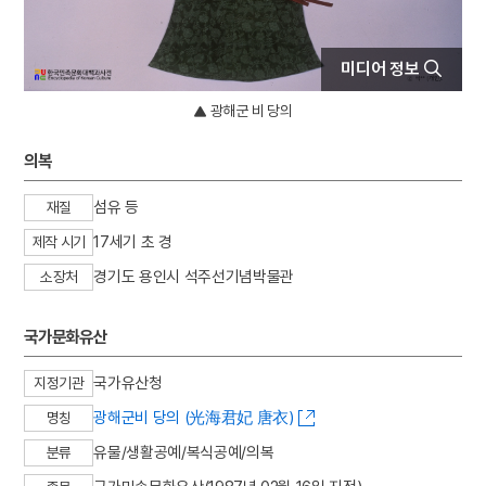
4
문종
5
부마민주항쟁
미디어 정보
6
여수·순천 10·19사건
광해군 비 당의
7
절기
8
구월산
의복
9
기축옥사
섬유 등
재질
10
단양 신라 적성비
17세기 초 경
제작 시기
경기도 용인시 석주선기념박물관
소장처
국가문화유산
국가유산청
지정기관
광해군비 당의 (光海君妃 唐衣)
명칭
유물/생활공예/복식공예/의복
분류