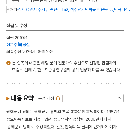
국가민속문화유산(1987년 02월 16일 지정)
종목
경기 용인시 수지구 죽전로 152, 석주선기념박물관 (죽전동,단국대
소재지
집필 및 수정
집필 2010년
이은주|박성실
최종수정 2026년 06월 23일
본 항목의 내용은 해당 분야 전문가의 추천으로 선정된 집필자의
학술적 견해로, 한국학중앙연구원의 공식 입장과 다를 수 있습니다.
내용 요약
음성 재생
광해군비 당의는 광해군비 유씨의 초록 봉화문단 홑당의이다. 1987년
중요민속자료로 지정되었던 ‘중궁유씨의 청삼’이 2006년에 다시
‘광해군비 당의’로 수정되었다. 겉깃 안쪽의 묵 글씨에 근거하여 여자