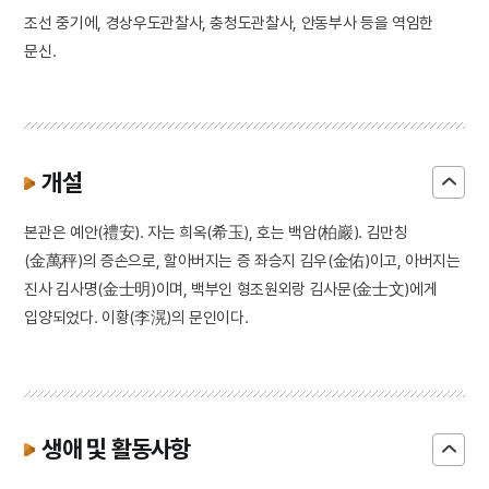
조선 중기에, 경상우도관찰사, 충청도관찰사, 안동부사 등을 역임한
문신.
개설
본관은 예안(禮安). 자는 희옥(希玉), 호는 백암(柏巖). 김만칭
(金萬秤)의 증손으로, 할아버지는 증 좌승지 김우(金佑)이고, 아버지는
진사 김사명(金士明)이며, 백부인 형조원외랑 김사문(金士文)에게
입양되었다. 이황(李滉)의 문인이다.
생애 및 활동사항