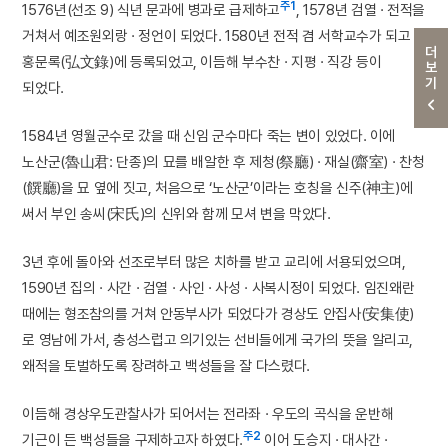
주1
1576년(선조 9) 식년 문과에 병과로 급제하고
, 1578년 검열 · 전적을
거쳐서 예조원외랑 · 정언이 되었다. 1580년 전적 겸 서학교수가 되고
더보기
홍문록(弘文錄)에 등록되었고, 이듬해 부수찬 · 지평 · 직강 등이
되었다.
1584년 영월군수로 갔을 때 신임 군수마다 죽는 변이 있었다. 이에
노산군(魯山君: 단종)의 묘를 배알한 후 제청(祭廳) · 재실(齋室) · 찬청
(饌廳)을 묘 옆에 짓고, 처음으로 ‘노산군’이라는 호칭을 신주(神主)에
써서 부인 송씨(宋氏)의 신위와 함께 모셔 변을 막았다.
3년 후에 돌아와 선조로부터 많은 치하를 받고 교리에 서용되었으며,
1590년 집의 · 사간 · 검열 · 사인 · 사성 · 사복시정이 되었다. 임진왜란
때에는 형조참의를 거쳐 안동부사가 되었다가 경상도 안집사(安集使)
로 영남에 가서, 충성스럽고 의기있는 선비들에게 국가의 뜻을 알리고,
왜적을 토벌하도록 장려하고 백성들을 잘 다스렸다.
이듬해 경상우도관찰사가 되어서는 전라좌 · 우도의 곡식을 운반해
주2
기근이 든 백성들을 구제하고자 하였다.
이어 도승지 · 대사간 ·