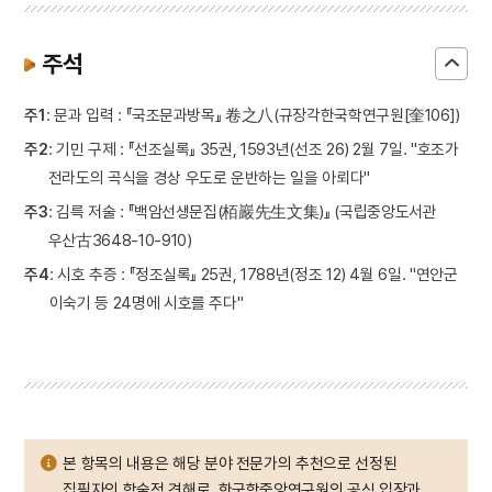
주석
주1
: 문과 입력 : 『국조문과방목』 卷之八(규장각한국학연구원[奎106])
주2
: 기민 구제 : 『선조실록』 35권, 1593년(선조 26) 2월 7일. "호조가
전라도의 곡식을 경상 우도로 운반하는 일을 아뢰다"
주3
: 김륵 저술 : 『백암선생문집(栢巖先生文集)』 (국립중앙도서관
우산古3648-10-910)
주4
: 시호 추증 : 『정조실록』 25권, 1788년(정조 12) 4월 6일. "연안군
이숙기 등 24명에 시호를 주다"
본 항목의 내용은 해당 분야 전문가의 추천으로 선정된
집필자의 학술적 견해로, 한국학중앙연구원의 공식 입장과