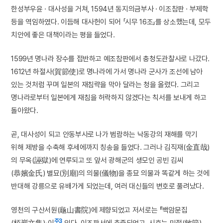
한성부우윤 · 대사성을 거쳐, 1594년 동지의금부사 · 이조참판 · 부제학
등을 역임하였다. 이듬해 대사헌이 되어 「시무 16조」를 상소했는데, 모두
치안에 좋은 대책이라는 평을 들었다.
1599년 명나라 장수를 접반하고 예조참판에서 충청도관찰사로 나갔다.
1612년 하절사(賀節使)로 명나라에 가서 명나라 군사가 조선에 남아
있는 것처럼 꾸며 일본의 재침략을 막아 달라는 청을 올렸다. 그리고
명나라로부터 일본에게 재침을 허락하지 않겠다는 칙서를 보내게 하고
돌아왔다.
곧, 대사성이 되고 안동부사로 나가 범람하는 낙동강의 재해를 막기
위해 제방을 수축해 후세에까지 칭송을 들었다. 그러나 김직재(金直哉)
의 무옥(誣獄)에 연루되고 또 앞서 광해군의 생모인 공빈 김씨
(恭嬪金氏) 별묘(別廟)의 의물(儀物)을 종묘 의물과 똑같게 하는 것에
반대해 강릉으로 유배가게 되었는데, 여러 대신들의 변호로 풀려났다.
영천의 구산서원(龜山書院)에 제향되었고 저서로는 『백암문집
주3
(栢巖文集)』이
있다. 이조판서에 추증되었고, 시호는 민절(敏節)