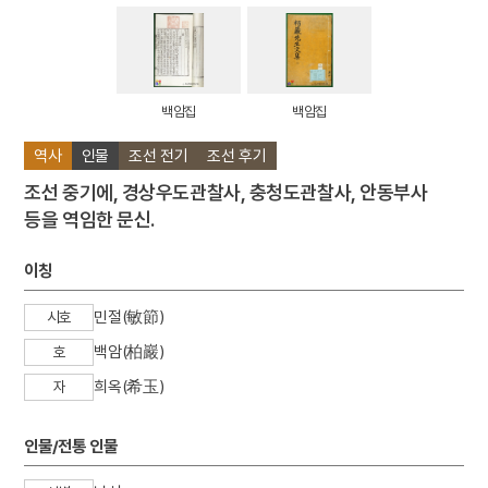
백암집
백암집
역사
인물
조선 전기
조선 후기
조선 중기에, 경상우도관찰사, 충청도관찰사, 안동부사
등을 역임한 문신.
이칭
민절(敏節)
시호
백암(柏巖)
호
희옥(希玉)
자
인물/전통 인물