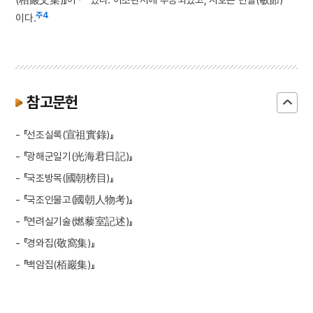
주4
이다.
참고문헌
- 『선조실록(宣祖實錄)』
- 『광해군일기(光海君日記)』
- 『국조방목(國朝榜目)』
- 『국조인물고(國朝人物考)』
- 『연려실기술(燃藜室記述)』
- 『경와집(敬窩集)』
- 『백암집(栢巖集)』