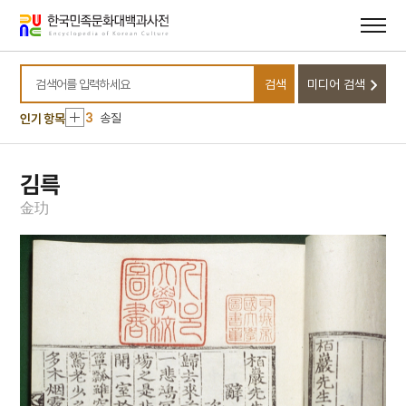
메뉴
본문
바로가기
바로가기
10
여운형 암살사건
1
손곡산인전
검색
미디어 검색
2
금성대군
검색어를 입력하세요
3
송질
인기 항목
4
방위 산업
5
산림법
김륵
6
세조
金
玏
7
세종
8
송진우
9
여린히읗
10
여운형 암살사건
1
손곡산인전
2
금성대군
3
송질