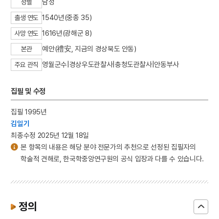
남성
성별
1540년(중종 35)
출생 연도
1616년(광해군 8)
사망 연도
예안(禮安, 지금의 경상북도 안동)
본관
영월군수|경상우도관찰사|충청도관찰사|안동부사
주요 관직
집필 및 수정
집필 1995년
김일기
최종수정 2025년 12월 18일
본 항목의 내용은 해당 분야 전문가의 추천으로 선정된 집필자의
학술적 견해로, 한국학중앙연구원의 공식 입장과 다를 수 있습니다.
정의