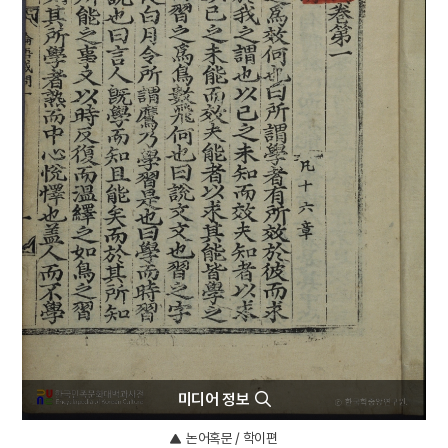
4
거북
5
세조
6
금성대군
7
수달
8
창작국악작품
9
경산 팔공산 관봉 석조 여래 좌상
10
김함의 묘 출토 의복
미디어 정보
논어혹문 / 학이편