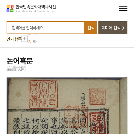
메뉴
본문
바로가기
바로가기
10
김함의 묘 출토 의복
1
신당
검색
미디어 검색
2
미
검색어를 입력하세요
인기 항목
3
한
4
거북
5
세조
논어혹문
6
금성대군
論
語
或
問
7
수달
8
창작국악작품
9
경산 팔공산 관봉 석조 여래 좌상
10
김함의 묘 출토 의복
1
신당
2
미
3
한