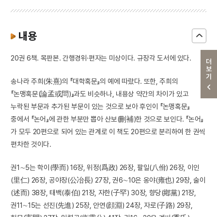
내용
20권 6책. 목판본. 간행경위·편자는 미상이다. 규장각 도서에 있다.
더보기
송나라 주희(朱熹)의 『대학혹문』의 예에 따랐다. 또한, 주희의
『논맹혹문(論孟或問)』과도 비슷하나, 내용상 약간의 차이가 있고
누락된 부문과 추가된 부문이 있는 것으로 보아 후인이 『논맹혹문』
중에서 『논어』에 관한 부분만 뽑아 산보(刪補)한 것으로 보인다. 『논어』
가 모두 20편으로 되어 있는 관계로 이 책도 20편으로 분리하여 한 권씩
편차한 것이다.
권1∼5는 학이(學而) 16장, 위정(爲政) 26장, 팔일(八佾) 26장, 이인
(里仁) 26장, 공야장(公冶長) 27장, 권6∼10은 옹야(雍也) 29장, 술이
(述而) 38장, 태백(泰伯) 21장, 자한(子罕) 30장, 향당(鄕黨) 21장,
권11∼15는 선진(先進) 25장, 안연(顔淵) 24장, 자로(子路) 29장,