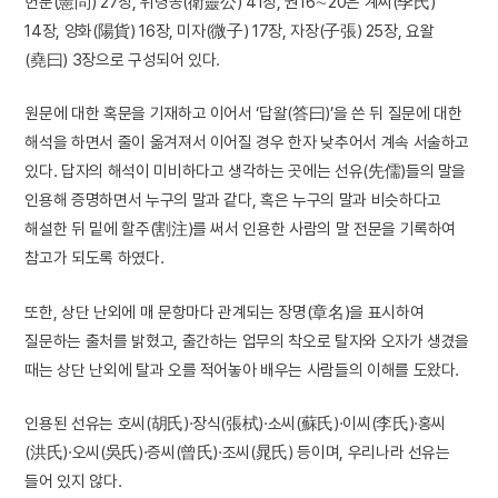
헌문(憲問) 27장, 위령공(衛靈公) 41장, 권16∼20은 계씨(季氏)
14장, 양화(陽貨) 16장, 미자(微子) 17장, 자장(子張) 25장, 요왈
(堯曰) 3장으로 구성되어 있다.
원문에 대한 혹문을 기재하고 이어서 ‘답왈(答曰)’을 쓴 뒤 질문에 대한
해석을 하면서 줄이 옮겨져서 이어질 경우 한자 낮추어서 계속 서술하고
있다. 답자의 해석이 미비하다고 생각하는 곳에는 선유(先儒)들의 말을
인용해 증명하면서 누구의 말과 같다, 혹은 누구의 말과 비슷하다고
해설한 뒤 밑에 할주(割注)를 써서 인용한 사람의 말 전문을 기록하여
참고가 되도록 하였다.
또한, 상단 난외에 매 문항마다 관계되는 장명(章名)을 표시하여
질문하는 출처를 밝혔고, 출간하는 업무의 착오로 탈자와 오자가 생겼을
때는 상단 난외에 탈과 오를 적어놓아 배우는 사람들의 이해를 도왔다.
인용된 선유는 호씨(胡氏)·장식(張栻)·소씨(蘇氏)·이씨(李氏)·홍씨
(洪氏)·오씨(吳氏)·증씨(曾氏)·조씨(晁氏) 등이며, 우리나라 선유는
들어 있지 않다.