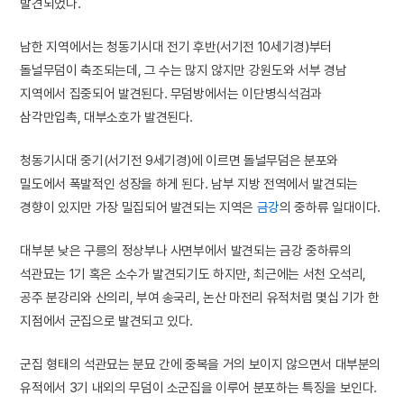
발견되었다.
남한 지역에서는 청동기시대 전기 후반(서기전 10세기경)부터
돌널무덤이 축조되는데, 그 수는 많지 않지만 강원도와 서부 경남
지역에서 집중되어 발견된다. 무덤방에서는 이단병식석검과
삼각만입촉, 대부소호가 발견된다.
청동기시대 중기(서기전 9세기경)에 이르면 돌널무덤은 분포와
밀도에서 폭발적인 성장을 하게 된다. 남부 지방 전역에서 발견되는
경향이 있지만 가장 밀집되어 발견되는 지역은
금강
의 중하류 일대이다.
대부분 낮은 구릉의 정상부나 사면부에서 발견되는 금강 중하류의
석관묘는 1기 혹은 소수가 발견되기도 하지만, 최근에는 서천 오석리,
공주 분강리와 산의리, 부여 송국리, 논산 마전리 유적처럼 몇십 기가 한
지점에서 군집으로 발견되고 있다.
군집 형태의 석관묘는 분묘 간에 중복을 거의 보이지 않으면서 대부분의
유적에서 3기 내외의 무덤이 소군집을 이루어 분포하는 특징을 보인다.