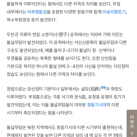
활발하게 이루어진다는 점에서도 다른 지역과 차이를 보인다. 무덤
내부에서는
비파형동검
을 포함한 다양한 청동기와 함께
미송리형토기
,
파수부장경호 등이 발견된다.
두만강 지류의 연길 소영자(小營子) 유적에서는 100여 기에 이르는
돌널무덤이 발견되었다. 이 유적에서는 서단산문화의 돌널무덤과 다른
구조도 발견되었는데, 예를 들어 2~3기의 돌널이 장 · 단벽이나
뚜껑돌을 공유하는 독특한 형태를 보이기도 한다. 또한 단인장을
기본으로 하지만 하나의 돌널 안에 2∼4인의 시신을 안치하는 다인장의
장습도 보인다는 점에서 다른 지역과 차이를 보인다.
주6
장법으로는 앙신장이 기본이나 일부에서는 굴장(屈葬)
과 화장도
이루어졌다. 부장품으로는 각종 석기와 장식품, 유정동 유형의 토기가
발견되었는데, 이는 이들 돌널무덤들이 대부분
청동기시대
의 이른
시기부터 축조되었다는 점을 나타낸다.
더보기
돌널무덤은 북한 지역에서도 청동기시대 이른 시기부터 출현하는데,
현재까지 발견된 것을 보면 다른 지역과 달리 네 벽 모두 각 한 1매의