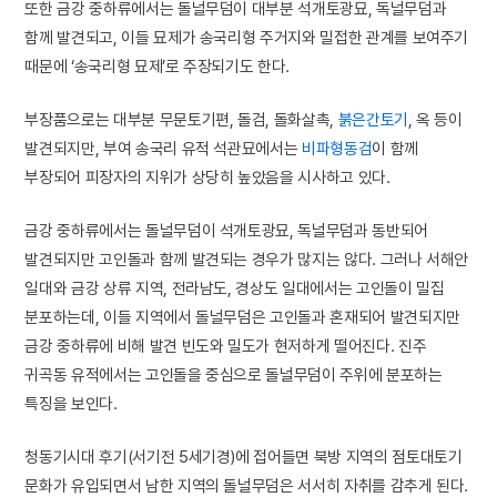
또한 금강 중하류에서는 돌널무덤이 대부분 석개토광묘, 독널무덤과
함께 발견되고, 이들 묘제가 송국리형 주거지와 밀접한 관계를 보여주기
때문에 ‘송국리형 묘제’로 주장되기도 한다.
부장품으로는 대부분 무문토기편, 돌검, 돌화살촉,
붉은간토기
, 옥 등이
발견되지만, 부여 송국리 유적 석관묘에서는
비파형동검
이 함께
부장되어 피장자의 지위가 상당히 높았음을 시사하고 있다.
금강 중하류에서는 돌널무덤이 석개토광묘, 독널무덤과 동반되어
발견되지만 고인돌과 함께 발견되는 경우가 많지는 않다. 그러나 서해안
일대와 금강 상류 지역, 전라남도, 경상도 일대에서는 고인돌이 밀집
분포하는데, 이들 지역에서 돌널무덤은 고인돌과 혼재되어 발견되지만
금강 중하류에 비해 발견 빈도와 밀도가 현저하게 떨어진다. 진주
귀곡동 유적에서는 고인돌을 중심으로 돌널무덤이 주위에 분포하는
특징을 보인다.
청동기시대 후기(서기전 5세기경)에 접어들면 북방 지역의 점토대토기
문화가 유입되면서 남한 지역의 돌널무덤은 서서히 자취를 감추게 된다.