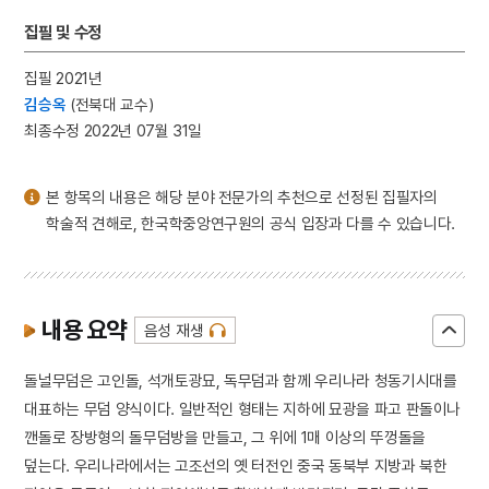
3
모질메산성
집필 및 수정
4
섞박지
집필 2021년
5
정약용
김승옥
(전북대 교수)
6
천부인
최종수정 2022년 07월 31일
7
형제복지원 사건
8
환웅
본 항목의 내용은 해당 분야 전문가의 추천으로 선정된 집필자의
9
5·10 총선거
학술적 견해로, 한국학중앙연구원의 공식 입장과 다를 수 있습니다.
10
KBS국악대상
내용 요약
음성 재생
돌널무덤은 고인돌, 석개토광묘, 독무덤과 함께 우리나라 청동기시대를
대표하는 무덤 양식이다. 일반적인 형태는 지하에 묘광을 파고 판돌이나
깬돌로 장방형의 돌무덤방을 만들고, 그 위에 1매 이상의 뚜껑돌을
덮는다. 우리나라에서는 고조선의 옛 터전인 중국 동북부 지방과 북한