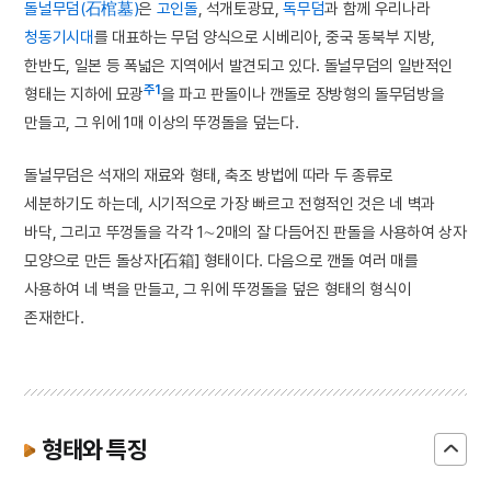
돌널무덤(石棺墓)
은
고인돌
, 석개토광묘,
독무덤
과 함께 우리나라
청동기시대
를 대표하는 무덤 양식으로 시베리아, 중국 동북부 지방,
한반도, 일본 등 폭넓은 지역에서 발견되고 있다. 돌널무덤의 일반적인
주1
형태는 지하에 묘광
을 파고 판돌이나 깬돌로 장방형의 돌무덤방을
만들고, 그 위에 1매 이상의 뚜껑돌을 덮는다.
돌널무덤은 석재의 재료와 형태, 축조 방법에 따라 두 종류로
세분하기도 하는데, 시기적으로 가장 빠르고 전형적인 것은 네 벽과
바닥, 그리고 뚜껑돌을 각각 1∼2매의 잘 다듬어진 판돌을 사용하여 상자
모양으로 만든 돌상자[石箱] 형태이다. 다음으로 깬돌 여러 매를
사용하여 네 벽을 만들고, 그 위에 뚜껑돌을 덮은 형태의 형식이
존재한다.
형태와 특징