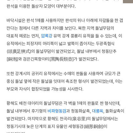
판석을 이용한 돌상자 모양이 대부분이다.
바닥시설은 판석 1매를 사용하지만 판석의 위나 아래에 자갈돌을 한 겹
깐다는 점에서 다른 지역과 차이를 보인다. 북한 지역 돌널무덤의
대표적 예로는 먼저,
압록강
유역 강계 풍룡리 유적을 들 수 있는데, 이
유적에서는 피장자의 머리쪽이 넓고 발쪽이 좁아지는 두광족협식
(頭廣足狹式)의 돌널무덤이 발견되었고, 돌널 내부에서 청동단추
[銅泡]와 검은긴목항아리[黑陶長頸壺]가 발견되었다.
또한 강계시의 공귀리 유적에서는 수매의 판돌을 사용하여 규모가 큰
중심 돌널 옆에 작은 돌널을 잇대어 축조한 형식이 발견되었는데, 이는
부모와 자식이 합장되었을 가능성을 시사한다.
황해도 배천 대아리의 돌널무덤은 각 벽을 1매의 판돌로 짠 형식인데,
돌널 내부에서 후기형의
비파형동검
과 청동화살촉,
대롱옥
, 돌화살촉이
발견되었다. 마지막으로 황해도 천곡리(泉谷里)의 돌널무덤에서는
청동기시대 늦은 단계의 표지 유물인 세형동검(細形銅劍)이