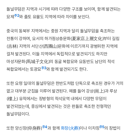
돌널무덤은 지역과 시기에 따라 다양한 구조를 보이며, 함께 발견되는
주2
묘제
와 출토 유물도 지역에 따라 차이를 보인다.
중국의 동북부 지역에서는 중원 지역과 달리 돌널무덤을 축조하는
전통이 강하며, 요서의 하가점상층문화(夏家店上層文化)부터 길림
(吉林) 지역의 서단산(西團山)문화에 이르기까지 광범위한 지역에
걸쳐 발견된다. 이들 지역에서 독립적으로 발견되기도 하지만
마성자문화(馬城子文化)의 동굴 복합묘와 요동반도 남단의 적석
주3
복합묘에서는 토광묘
와 함께 발견되기도 한다.
또한 요령 일대의 돌널무덤은 한반도처럼 단독으로 축조된 경우가 거의
없고 대부분 군집을 이루어 발견된다. 예를 들어 강상(崗上)과 루상
(樓上) 유적에서는 장방형의 적석묘역 내에서 다양한 무덤이
발견되었는데, 중심에서 발견되는 것은 판돌로 축조한 전형적인
돌널무덤이다.
주4
주5
또한 앙신장(仰身葬)
과 함께
화장(火葬)
이나 이차장
의 장법이