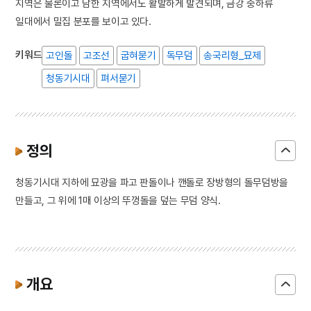
지역은 물론이고 남한 지역에서도 활발하게 발견되며, 금강 중하류
일대에서 밀집 분포를 보이고 있다.
키워드
고인돌
고조선
굽혀묻기
독무덤
송국리형_묘제
청동기시대
펴서묻기
정의
청동기시대 지하에 묘광을 파고 판돌이나 깬돌로 장방형의 돌무덤방을
만들고, 그 위에 1매 이상의 뚜껑돌을 덮는 무덤 양식.
개요