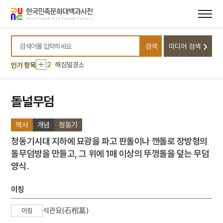
메뉴
본문
바로가기
바로가기
10
KBS국악대상
검색
미디어 검색
1
금강봄맞이
검색어를 입력하세요
2
해심밀경소
인기 항목
3
모질메산성
4
섞박지
돌널무덤
5
정약용
역사
개념
청동기
6
천부인
7
형제복지원 사건
청동기시대 지하에 묘광을 파고 판돌이나 깬돌로 장방형의
돌무덤방을 만들고, 그 위에 1매 이상의 뚜껑돌을 덮는 무덤
8
환웅
양식.
9
5·10 총선거
10
KBS국악대상
이칭
1
금강봄맞이
석관묘(石棺墓)
이칭
2
해심밀경소