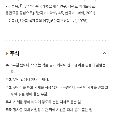
- 김승옥, ｢금강유역 송국리형 묘제의 연구: 석관묘·석개토광묘·
옹관묘를 중심으로｣(『한국고고학보』 45, 한국고고학회, 2001)
- 이종선, ｢한국 석관묘의 연구｣(『한국고고학보』 1, 1976)
주석
주1
: 무덤 칸이나 곽 또는 곽을 넣기 위하여 판 구덩이를 통틀어 일컫는
말.
주2
: 무덤 앞에서 지내는 제사.
주3
: 구덩이를 파고 시체를 직접 넣거나 목관이나 목곽에 시체를 넣고 그
위에 흙을 쌓아 올린 무덤.
주4
: 시체를 등이 바닥에 닿도록 눕힌 자세로 묻는 일.
주5
: 장사를 지내고 일정 기간 뒤에 시신을 다시 옮겨 묻는 일.