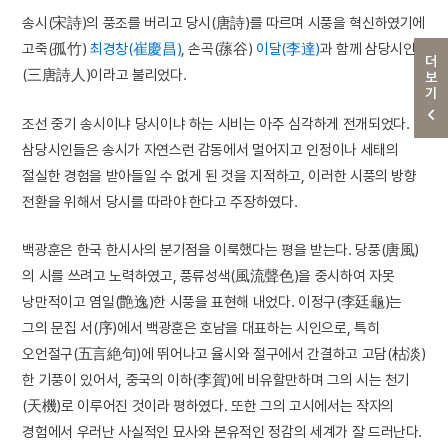
송시(宋詩)의 풍조를 버리고 당시(唐詩)를 따르며 시풍을 혁신하였기에
고죽(孤竹)
최경창(崔慶昌)
, 손곡(蓀谷)
이달(李達)
과 함께 삼당시인
더보기
(三唐詩人)이라고 불리었다.
조선 중기 송시이냐 당시이냐 하는 시비는 아주 심각하게 전개되었다.
삼당시인들은 송시가 자연스런 감동에서 멀어지고 인정이나 세태의
절실한 경험을 받아들일 수 없게 된 것을 지적하고, 이러한 시풍의 방향
전환을 위해서 당시를 따라야 한다고 주장하였다.
백광훈은 한국 한시사의 분기점을 이룩했다는 평을 받는다. 당풍(唐風)
의 시를 쓰려고 노력하였고, 풍류성색(風流聲色)을 중시하여 자못
낭만적이고 염일(艶逸)한 시풍을 표현해 내었다. 이정구(李廷龜)는
그의 문집 서(序)에서 백광훈은 호남을 대표하는 시인으로, 특히
오언절구(五言絶句)에 뛰어나고 율시와 절구에서 간결하고 고담(枯淡)
한 기풍이 있어서, 중국의 이하(李賀)에 비유할만하며 그의 시는 천기
(天機)로 이루어진 것이라 평하였다. 또한 그의 고시에서는 작자의
경험에서 우러난 사실적인 묘사와 본유적인 정감의 세계가 잘 드러난다.