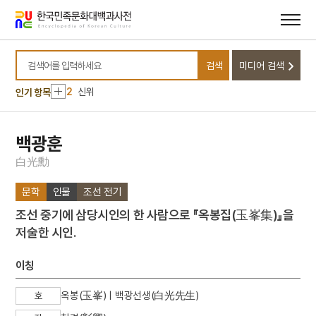
메뉴
본문
바로가기
바로가기
10
님의 침묵
검색
미디어 검색
1
금성대군
검색어를 입력하세요
2
신위
인기 항목
3
구암교회
4
이리역 폭발 사고
백광훈
5
세조
白
光
勳
6
경북대학교 상주캠퍼스
문학
인물
조선 전기
7
고금석림
조선 중기에 삼당시인의 한 사람으로 『옥봉집(玉峯集)』을
8
국방비
저술한 시인.
9
기성기생양성소
10
님의 침묵
이칭
1
금성대군
옥봉(玉峯)ㅣ백광선생(白光先生)
호
2
신위