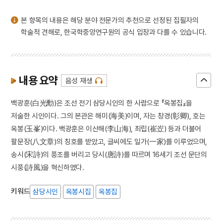
본 항목의 내용은 해당 분야 전문가의 추천으로 선정된 집필자의
학술적 견해로, 한국학중앙연구원의 공식 입장과 다를 수 있습니다.
내용 요약
음성 재생
백광훈(白光勳)은 조선 전기 삼당시인의 한 사람으로 『옥봉집』을
저술한 시인이다. 그의 본관은 해미(海美)이며, 자는 창경(彰卿), 호는
옥봉(玉峯)이다. 백광훈은 이산해(李山海), 최립(崔岦) 등과 더불어
팔문장(八文章)의 칭호를 받았고, 글씨에도 일가(一家)를 이루었으며,
송시(宋詩)의 풍조를 버리고 당시(唐詩)를 따르며 16세기 조선 문단의
시풍(詩風)을 혁신하였다.
키워드
삼당시인
옥봉시집
옥봉집