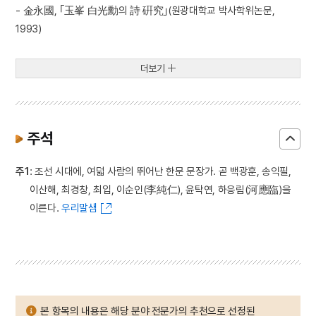
- 金永國, ｢玉峯 白光勳의 詩 硏究｣(원광대학교 박사학위논문,
1993)
더보기
주석
주1
: 조선 시대에, 여덟 사람의 뛰어난 한문 문장가. 곧 백광훈, 송익필,
이산해, 최경창, 최입, 이순인(李純仁), 윤탁연, 하응림(河應臨)을
이른다.
우리말샘
본 항목의 내용은 해당 분야 전문가의 추천으로 선정된