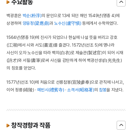
주요활동
백광훈은
박순(朴淳)
의 문인으로 13세 되던 해인 1549년(명종 4)에
상경하여
양응정(梁應鼎)
과
노수신(盧守愼)
등에게서 수학하였다.
1564년(명종 19)에 진사가 되었으나 현실에 나설 뜻을 버리고 강호
(江湖)에서 시와 서도(書道)를 즐겼다. 1572년(선조 5)에 명나라
사신이 오자 노수신을 따라 백의(白衣)로 제술관(製述官)이 되어 시재
(詩才)와 서필(書筆)로써 사신을 감탄하게 하여 백광선생(白光先生)
의 칭호를 얻었다.
1577년(선조 10)에 처음으로 선릉참봉(宣陵參奉)으로 관직에 나서고,
이어 정릉(靖陵) ·
예빈시(禮賓寺)
·
소격서(昭格署)
의
참봉
을 지냈다.
창작경향과 작품