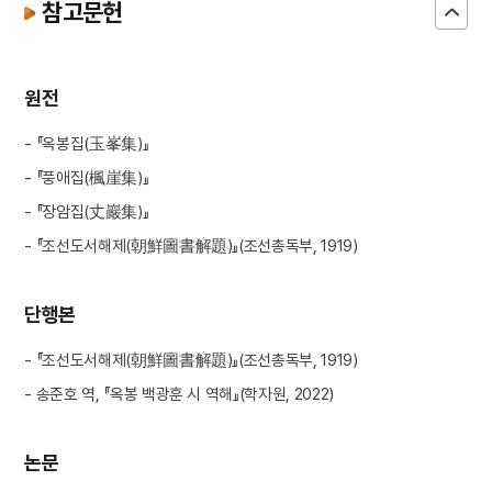
참고문헌
원전
- 『옥봉집(玉峯集)』
- 『풍애집(楓崖集)』
- 『장암집(丈巖集)』
- 『조선도서해제(朝鮮圖書解題)』(조선총독부, 1919)
단행본
- 『조선도서해제(朝鮮圖書解題)』(조선총독부, 1919)
- 송준호 역, 『옥봉 백광훈 시 역해』(학자원, 2022)
논문