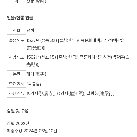
창경(彰卿)
자
3
구암교회
4
이리역 폭발 사고
인물/전통 인물
5
세조
남성
성별
6
경북대학교 상주캠퍼스
1537년(중종 32) [출처: 한국민족문화대백과사전(백광훈
7
고금석림
출생 연도
(白光勳))]
8
국방비
1582년(선조 15) [출처: 한국민족문화대백과사전(백광훈(白
사망 연도
9
기성기생양성소
光勳))]
10
님의 침묵
해미(海美)
본관
『옥봉집』
주요 저서
홍경사(弘慶寺), 용강사(龍江詞), 달량행(達梁行)
주요 작품
집필 및 수정
집필 2022년
최종수정 2024년 06월 10일