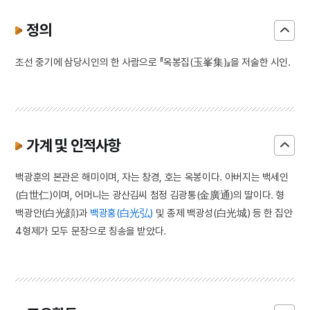
정의
조선 중기에 삼당시인의 한 사람으로 『옥봉집(玉峯集)』을 저술한 시인.
가계 및 인적사항
백광훈의 본관은 해미이며, 자는 창경, 호는 옥봉이다. 아버지는 백세인
(白世仁)이며, 어머니는 광산김씨 첨정 김광통(金廣通)의 딸이다. 형
백광안(白光顔)과
백광홍(白光弘)
및 종제 백광성(白光城) 등 한 집안
4형제가 모두 문장으로 칭송을 받았다.