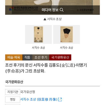
미디어 정보
서직수 초상
서직수 초상
서직수 초상
예술·체육
작품
조선 후기
국가문화유산
조선 후기의 문신 서직수를 김홍도(金弘道)·이명기
(李命基)가 그린 초상화.
국가문화유산
국가유산청
지정기관
서직수 초상 (徐直修 肖像)
명칭