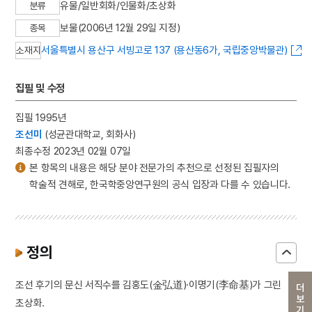
유물/일반회화/인물화/초상화
분류
보물(2006년 12월 29일 지정)
종목
서울특별시 용산구 서빙고로 137 (용산동6가, 국립중앙박물관)
소재지
집필 및 수정
집필 1995년
조선미
(성균관대학교, 회화사)
최종수정 2023년 02월 07일
본 항목의 내용은 해당 분야 전문가의 추천으로 선정된 집필자의
학술적 견해로, 한국학중앙연구원의 공식 입장과 다를 수 있습니다.
정의
조선 후기의 문신 서직수를 김홍도(金弘道)·이명기(李命基)가 그린
더보기
초상화.