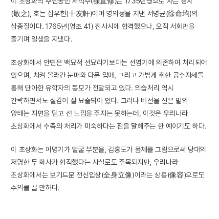
이 초상화의 주인공인 서직수(徐直修)는 1735년생으로 자는 경지
(敬之), 호는 십우헌(十友軒)이며 영의정을 지낸 서명균(徐命均)의
삼종질이다. 1765년(영조 41) 진사시에 합격했으나, 오직 서화만을
즐기며 일생을 지냈다.
초상화에서 안면은 백묘적 선묘라기보다는 선염기에 의존하여 처리되어
있으며, 치켜 올라간 눈매와 다문 입매, 그리고 가볍게 취한 공수자세를
통해 단아한 유학자의 풍모가 전달되고 있다. 의습처리 역시
간략하면서도 질감이 잘 묘출되어 있다. 그러나 버선을 신은 발의
양태는 지면을 딛고 선 느낌을 주지는 못하는데, 이것은 우리나라
초상화에서 수족의 처리가 미숙하다는 점을 말해주는 한 예이기도 하다.
이 초상화는 이명기가 얼굴 부분을, 김홍도가 몸체를 그림으로써 당대의
저명한 두 화사가 합작했다는 사실로도 주목되지만, 우리나라
초상화에서는 보기드문 전신입상(全身立像)이라는 상용(像容)으로도
주의를 끌 만하다.