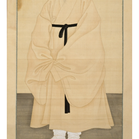
4
서산 보원사지 석조
5
세월호 참사
6
열하일기
7
왕규의 난
8
유혁연 옥사
9
정읍 김명관 고택
10
치술령 신모