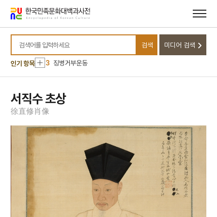
메뉴
본문
바로가기
바로가기
10
치술령 신모
1
금성대군
검색
미디어 검색
2
북조선임시인민위원회
검색어를 입력하세요
3
징병거부운동
인기 항목
4
서산 보원사지 석조
5
세월호 참사
서직수 초상
6
열하일기
徐
直
修
肖
像
7
왕규의 난
8
유혁연 옥사
9
정읍 김명관 고택
10
치술령 신모
1
금성대군
2
북조선임시인민위원회
3
징병거부운동