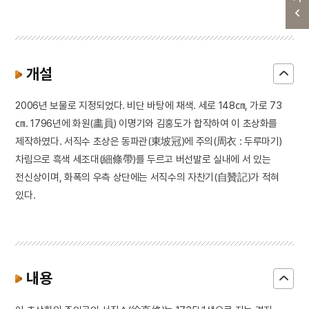
개설
2006년 보물로 지정되었다. 비단 바탕에 채색. 세로 148㎝, 가로 73
㎝. 1796년에 화원(畵員) 이명기와 김홍도가 합작하여 이 초상화를
제작하였다. 서직수 초상은 동파관(東坡冠)에 주의(周衣 : 두루마기)
차림으로 흑색 세조대(細條帶)를 두르고 버선발로 실내에 서 있는
전신상이며, 화폭의 우측 상단에는 서직수의 자찬기(自贊記)가 적혀
있다.
내용