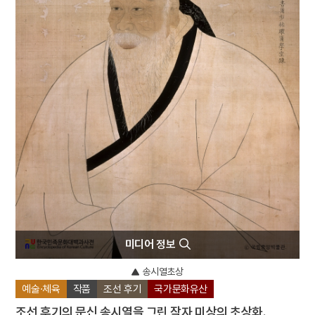
4
장한보
5
가신신앙
6
고성 계승사 백악기 퇴적구조
7
공군
8
내림굿
9
노촌집
10
뎨김
미디어 정보
송시열초상
예술·체육
작품
조선 후기
국가문화유산
조선 후기의 문신 송시열을 그린 작자 미상의 초상화.