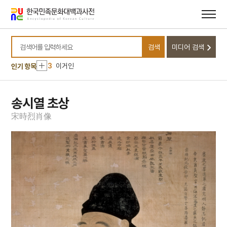
메뉴
본문
바로가기
바로가기
10
뎨김
1
금성대군
검색
미디어 검색
2
난장
검색어를 입력하세요
3
이거인
인기 항목
4
장한보
5
가신신앙
송시열 초상
6
고성 계승사 백악기 퇴적구조
宋
時
烈
肖
像
7
공군
8
내림굿
9
노촌집
10
뎨김
1
금성대군
2
난장
3
이거인