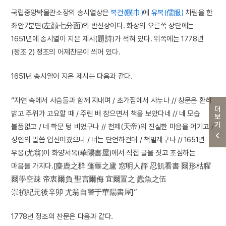
국립중앙박물관소장의 송시열상은
복건(幞巾)
에
유복(儒服)
차림을 한
좌안7분면(左顔七分面)의 반신상이다. 화상의 오른쪽 상단에는
1651년에 송시열이 지은 제시(題詩)가 적혀 있다. 위쪽에는 1778년
(정조 2) 정조의 어제찬문이 씌어 있다.
1651년 송시열이 지은 제시는 다음과 같다.
“자연 속에서 사슴들과 함께 지내며 / 초가집에서 사누나 // 창문은 환히
더보기
밝고 주위가 고요할 때 / 주린 배 참으면서 책을 보았다네 // 네 모습
볼품없고 / 네 학문 텅 비었구나 // 천제(天帝)의 진실한 마음을 어기고 /
성인의 말씀 업신여겼으니 / 너는 단언하건대 / 책벌레구나 // 1651년
우옹(尤翁)이 화양서옥(華陽書屋)에서 직접 글을 짓고 조심하는
마음을 가지다.[麋鹿之群 蓬蓽之廬 窓明人靜 忍飢看書 爾形枯臞
爾學空疎 帝衷爾負 聖言爾侮 宜爾置之 蠹魚之伍
崇禎紀元後辛卯 尤翁自警于華陽書屋]”
1778년 정조의 찬문은 다음과 같다.