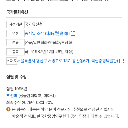
국가문화유산
국가유산청
지정기관
송시열 초상 (宋時烈 肖像)
명칭
유물/일반회화/인물화/초상화
분류
국보(1987년 12월 26일 지정)
종목
서울특별시 용산구 서빙고로 137 (용산동6가, 국립중앙박물관)
소재지
집필 및 수정
집필 1995년
조선미
(성균관대학교, 회화사)
최종수정 2026년 03월 20일
본 항목의 내용은 해당 분야 전문가의 추천으로 선정된 집필자의
학술적 견해로, 한국학중앙연구원의 공식 입장과 다를 수 있습니다.