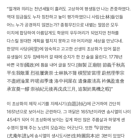
“절개와 의리는 천년세월이 흘러도 고상하여 평생동안 나는 존중하였다.
역대 임금들도 누차 칭찬하고 높이 평가하였으니 사림(士林)들인들
어느 누가 공경하지 않겠는가? 종횡무진으로 내뱉는 말씀은 모두
이치에 합당하여 아름답게도 학문의 우두머리가 되었지만 천하를
다스릴 원대한 계획을 펼치지 못하고 아! 어지러운 세상을 만났다네.
한양의 사당(祠堂)에 엄숙하고 고고한 선생의 초상화가 있어 젊은
유생들이 모두 참배하러 갈 때에 승지가 한 잔 술을 올린다. 1778년
바쁜 국정(國政)에 틈을 내어 글을 짓다.[御製 正廟朝 節義千秋高
平生我敬重 烈祖屢褒崇 士林孰不聳 橫竪皆當理 蔚然理學宗
不盡經淪業 吘嗟叔季逢 洛中祠屋在 遺像肅淸高 衿佩盈進會
承宣奠一醪 崇禎紀元後再戊戌三月, 追製於萬機之暇]”
이 초상화의 제작 시기를 자제시기(自題詩紀)에 근거하여 간단히
1651년으로 보아서는 곤란하다. 그 까닭은 1651년이라면 송시열의 나이
45세가 되어 이 초상화에 보이는 깊게 파인 많은 주름살과 하얗게 센
수염이 말해 주는 노년의 모습과는 어긋난다. 또한 『우암연보
(尤庵年譜)』에 송시열의 생시도사본(生時圖寫本)은 3본이 있었다