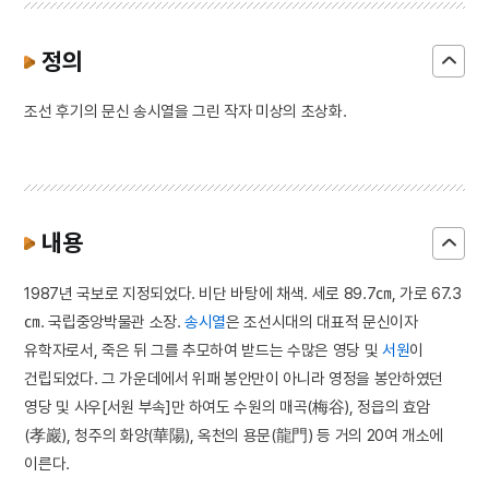
정의
조선 후기의 문신 송시열을 그린 작자 미상의 초상화.
내용
1987년 국보로 지정되었다. 비단 바탕에 채색. 세로 89.7㎝, 가로 67.3
㎝. 국립중앙박물관 소장.
송시열
은 조선시대의 대표적 문신이자
유학자로서, 죽은 뒤 그를 추모하여 받드는 수많은 영당 및
서원
이
건립되었다. 그 가운데에서 위패 봉안만이 아니라 영정을 봉안하였던
영당 및 사우[서원 부속]만 하여도 수원의 매곡(梅谷), 정읍의 효암
(孝巖), 청주의 화양(華陽), 옥천의 용문(龍門) 등 거의 20여 개소에
이른다.