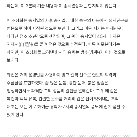
하는데, 이 3본의 기술 내용과 이 송시열상과는 합치되지 않는다.
이 초상화는 송시열의 사후 송시열에 대한 숭모의 마음에서 생시진본을
범본으로 하여 제작된 것으로 보인다. 그리고 이모 시기는 어제찬문에
나타난 정조 초년간으로 생각되며, 그 위에 송시열이 45세 때 지은
자제시(自題詩)를 옮겨 적은 것으로 추정된다. 비록 이모본이기는
하지만, 이 초상화를 그려낸 화사의 솜씨는 범수(凡手)가 아닌 것으로
보인다.
화법은 거의 음영법을 사용하지 않고 갈색 선으로 안모의 외곽과
주름살을 표현하였다. 숱 많은 눈썹, 강한 눈매, 붉은 입술은
엄정하면서도 과격한 그의 성품의 일단을 말해준다. 그 위에 검은
복건과 백색 유복, 간결한 옷주름 처리의 검은 선이 빚어내는 흑백
대조는 보는 이로 하여금 유학자로서의 송시열의 풍도에 쉽게 접할 수
있게 한다.