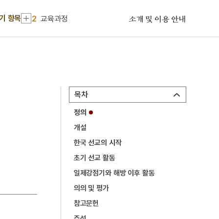
2
교육과정
기 항목
소개 및 이용 안내
3
금성대군
4
사진기
5
세월호 참사
6
여운형
목차
7
왕규의 난
정의
8
가갸날
개설
9
갑오개혁
한국 선교의 시작
10
겸애설
초기 선교 활동
1
화랑도
일제강점기와 해방 이후 활동
2
교육과정
의의 및 평가
참고문헌
3
금성대군
주석