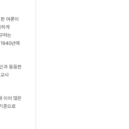
비판 여론이
심하게
요구하는
1940년에
국인과 동등한
선교사
에 이어 많은
 기준으로