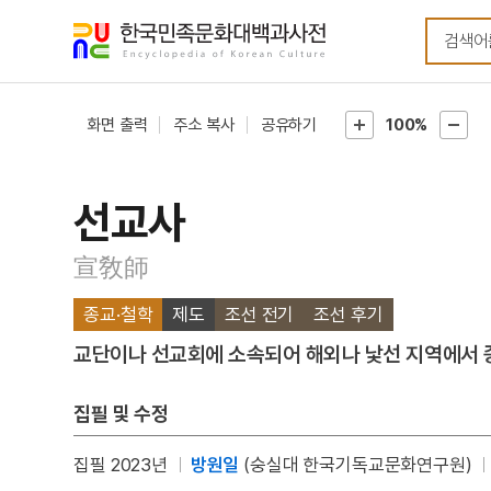
메뉴
본문
바로가기
바로가기
화면 출력
주소 복사
공유하기
100%
선교사
宣敎師
종교·철학
제도
조선 전기
조선 후기
교단이나 선교회에 소속되어 해외나 낯선 지역에서 
집필 및 수정
집필 2023년
방원일
(숭실대 한국기독교문화연구원)