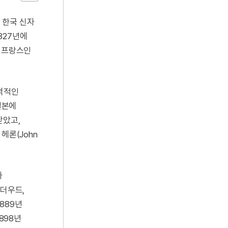
 한국 신자
827년에
의 프랑스인
본격적인
일본에
받았고,
 헤론(John
가
언더우드,
889년
898년