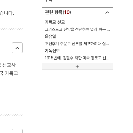
4
사진기
5
세월호 참사
관련 항목
10
습니다.
6
여운형
기독교 선교
그리스도교 신앙을 선전하여 널리 펴는 일을 뜻하는 기독교용어.
7
왕규의 난
윤유일
8
가갸날
조선후기 주문모 신부를 체포하려다 실패한 '을묘실포사건’ 당시에 순교한 천주교인.
기독신보
9
갑오개혁
1915년에, 김필수 재한 미국 장로교 선교회와 감리교 선교회가 연합하여 창간한 개신교 신문.
10
겸애설
교 선교사
한국 기독교