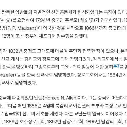
 탐독한 양반들의 자발적인 신앙공동체가 형성되었다는 특징이 있다.
神父)를 요청하여 1794년 중국인 주문모(周文謨)가 입국하였다. 1
P. P. Maubant)이 입국한 것을 시작으로 1866년까지 총 21명
 12명이 조선 정부에 체포되어 참수형을 당했다.
aff)가 1832년 충청도 고대도에 머물며 주민과 접촉한 적이 있으나, 
인 선교 개시는 감리교와 장로교에 의해 진행되었다. 감리교회에서는 
주3
4년에 한국을 방문하여 고종으로부터 교육 · 의료 활동에 대한 윤허
를 
Appenzeller) 등을 한국 선교사로 임명하였다. 장로교회에서는 1884년에
국 선교사로 임명하였다.
에 파송되었던 알렌(Horace N. Allen)이다. 그는 중국에 머물다
. 그다음 해인 1885년 4월에 북감리교 아펜젤러 부부와 북장로교 
 입국하여 선교의 기초를 세웠다. 다른 교단들의 입국도 이어졌다. 1
, 1889년 호주장로교회, 1892년 남장로교회, 1895년 남감리교회, 1