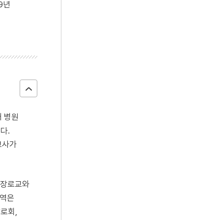
9년
대 병원
다.
교사가
 장로교와
지역은
로회,