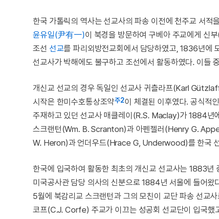
한국 가톨릭의 역사는 선교사의 파송 이전에 천주교 서적을
윤유일(尹有一)
이 북경을 방문하여 구베아 주교에게 신부(
조선
선교
를 파리외방전교회에서 담당하였고, 1836년에 모방(
선교사가 박해에도 불구하고 조선에서 활동하였다. 이들 중
개신교 선교의 경우 독일인 선교사 귀츨라프(Karl Gützl
주2
시작은 한미수호통상조약
이 체결된 이후였다. 공식적
주재하고 있던 선교사 매클레이(R.S. Maclay)가 188
스크랜턴(Wm. B. Scranton)과 아펜젤러(Henry G. 
W. Heron)과 언더우드(Hrace G, Underwood)를 한
한국에 입국하여 활동한 최초의 개신교 선교사는 1883년 중국
미국공사관 담당 의사의 신분으로 1884년 서울에 들어왔다
5월에 북감리교 스크랜턴과 그의 모친이 교단 파송 선교사로
코프(C.J. Corfe) 주교가 이끄는 성공회 선교단이 입국했고