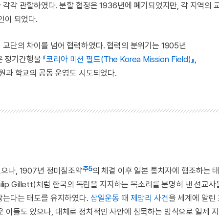
각각 관할하였다. 분할 협정은 1936년에 폐기되었지만, 각 지역의 
인이 되었다.
 교단의 차이를 넘어 협력하였다. 협력의 분위기는 1905년
은 정기간행물
『코리아 미션 필드(The Korea Mission Field)』
,
병원과 학교의 공동 운영도 시도되었다.
주5
으나, 1907년 정미칠조약
의 체결 이후 일본 통치자에 협조하는 
(Philip Gillett)처럼 한국의 독립을 지지하는 목소리를 분명히 낸 선
 않는다는 태도를 유지하였다.
삼일운동
때
제암리 사건
을 세계에 알린
을 도운 이들도 있으나, 대체로 정치적인 사안에 침묵하는 방식으로 일제 