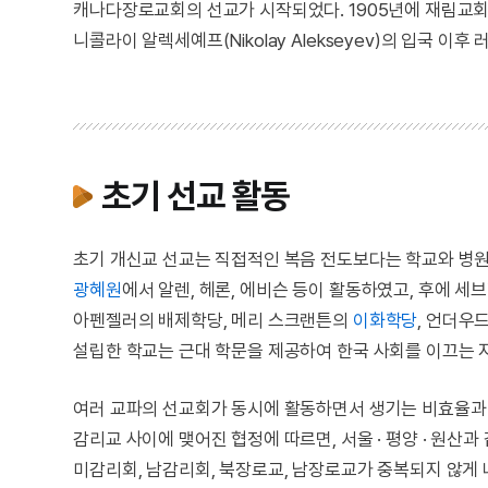
캐나다장로교회의 선교가 시작되었다. 1905년에 재림교회,
니콜라이 알렉세예프(Nikolay Alekseyev)의 입국 이
초기 선교 활동
초기 개신교 선교는 직접적인 복음 전도보다는 학교와 병원
광혜원
에서 알렌, 헤론, 에비슨 등이 활동하였고, 후에 
아펜젤러의 배제학당, 메리 스크랜튼의
이화학당
, 언더우
설립한 학교는 근대 학문을 제공하여 한국 사회를 이끄는 
여러 교파의 선교회가 동시에 활동하면서 생기는 비효율과 
감리교 사이에 맺어진 협정에 따르면, 서울 · 평양 · 원산과 
미감리회, 남감리회, 북장로교, 남장로교가 중복되지 않게 