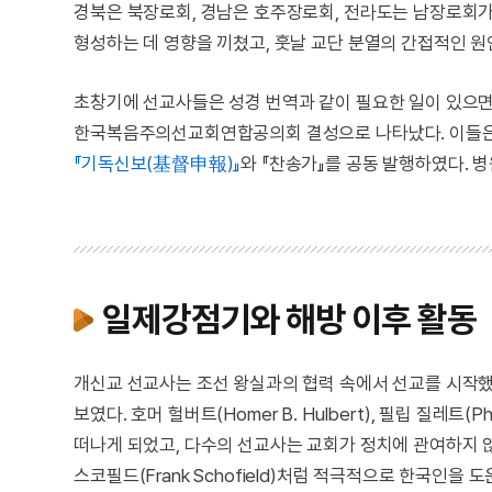
경북은 북장로회, 경남은 호주장로회, 전라도는 남장로회가 
형성하는 데 영향을 끼쳤고, 훗날 교단 분열의 간접적인 원
초창기에 선교사들은 성경 번역과 같이 필요한 일이 있으면
한국복음주의선교회연합공의회 결성으로 나타났다. 이들
『기독신보(基督申報)』
와 『찬송가』를 공동 발행하였다. 
일제강점기와 해방 이후 활동
개신교 선교사는 조선 왕실과의 협력 속에서 선교를 시작했
보였다. 호머 헐버트(Homer B. Hulbert), 필립 질레트
떠나게 되었고, 다수의 선교사는 교회가 정치에 관여하지
스코필드(Frank Schofield)처럼 적극적으로 한국인