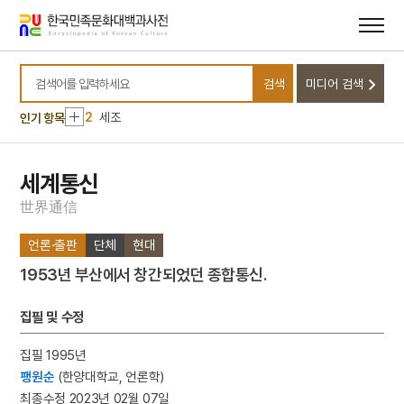
메뉴
본문
바로가기
바로가기
10
자유시사변
검색
미디어 검색
1
금성대군
검색어를 입력하세요
2
세조
인기 항목
3
국사당의 무신도
4
구황촬요
세계통신
5
김형순
世
界
通
信
6
보덕국
언론·출판
단체
현대
7
세종
1953년 부산에서 창간되었던 종합통신.
8
여수·순천 10·19사건
9
입추
집필 및 수정
10
자유시사변
집필 1995년
1
금성대군
팽원순
(한양대학교, 언론학)
2
세조
최종수정 2023년 02월 07일