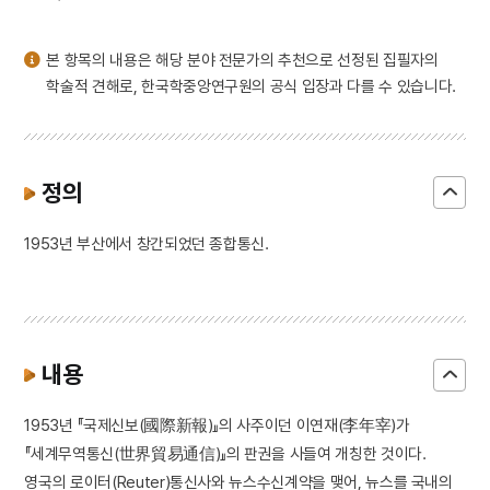
3
국사당의 무신도
4
구황촬요
본 항목의 내용은 해당 분야 전문가의 추천으로 선정된 집필자의
5
김형순
학술적 견해로, 한국학중앙연구원의 공식 입장과 다를 수 있습니다.
6
보덕국
7
세종
8
여수·순천 10·19사건
정의
9
입추
1953년 부산에서 창간되었던 종합통신.
10
자유시사변
내용
1953년 『국제신보(國際新報)』의 사주이던 이연재(李年宰)가
『세계무역통신(世界貿易通信)』의 판권을 사들여 개칭한 것이다.
영국의 로이터(Reuter)통신사와 뉴스수신계약을 맺어, 뉴스를 국내의