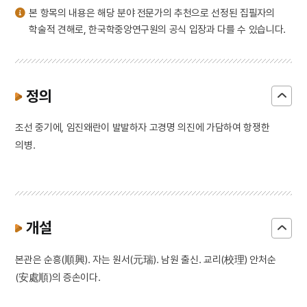
본 항목의 내용은 해당 분야 전문가의 추천으로 선정된 집필자의
학술적 견해로, 한국학중앙연구원의 공식 입장과 다를 수 있습니다.
정의
조선 중기에, 임진왜란이 발발하자 고경명 의진에 가담하여 항쟁한
의병.
개설
본관은 순흥(順興). 자는 원서(元瑞). 남원 출신. 교리(校理) 안처순
(安處順)의 증손이다.