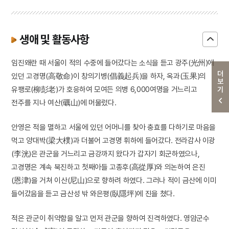
생애 및 활동사항
임진왜란 때 서울이 적의 수중에 들어갔다는 소식을 듣고 광주(光州)에
더보기
있던 고경명(高敬命)이 창의기병(倡義起兵)을 하자, 옥과(玉果)의
유팽로(柳彭老)가 호응하여 모여든 의병 6,000여명을 거느리고
전주를 지나 여산(礪山)에 머물렀다.
안영은 적을 멸하고 서울에 있던 어머니를 찾아 충효를 다하기로 마음을
먹고 양대박(梁大樸)과 더불어 고경명 휘하에 들어갔다. 전라감사 이광
(李洸)은 관군을 거느리고 금강까지 왔다가 갑자기 회군하였으나,
고경명은 계속 북진하고 첫째아들 고종후(高從厚)와 의논하여 은진
(恩津)을 거쳐 이산(尼山)으로 향하려 하였다. 그러나 적이 금산에 이미
들어갔음을 듣고 금산성 밖 와은평(臥隱坪)에 진을 쳤다.
적은 관군이 취약함을 알고 먼저 관군을 향하여 진격하였다. 영암군수