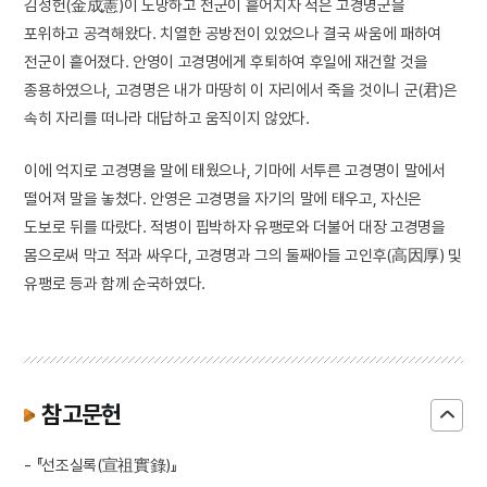
김성헌(金成憲)이 도망하고 전군이 흩어지자 적은 고경명군을
포위하고 공격해왔다. 치열한 공방전이 있었으나 결국 싸움에 패하여
전군이 흩어졌다. 안영이 고경명에게 후퇴하여 후일에 재건할 것을
종용하였으나, 고경명은 내가 마땅히 이 자리에서 죽을 것이니 군(君)은
속히 자리를 떠나라 대답하고 움직이지 않았다.
이에 억지로 고경명을 말에 태웠으나, 기마에 서투른 고경명이 말에서
떨어져 말을 놓쳤다. 안영은 고경명을 자기의 말에 태우고, 자신은
도보로 뒤를 따랐다. 적병이 핍박하자 유팽로와 더불어 대장 고경명을
몸으로써 막고 적과 싸우다, 고경명과 그의 둘째아들 고인후(高因厚) 및
유팽로 등과 함께 순국하였다.
참고문헌
- 『선조실록(宣祖實錄)』