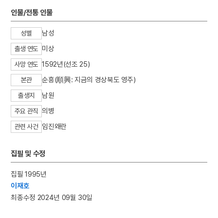
3
복사
인물/전통 인물
4
세종
남성
성별
5
5·16
미상
출생 연도
6
개
1592년(선조 25)
7
다대포
사망 연도
8
묘법연화경
순흥(順興: 지금의 경상북도 영주)
본관
9
법계연기
남원
출생지
10
신점
의병
주요 관직
임진왜란
관련 사건
집필 및 수정
집필 1995년
이재호
최종수정 2024년 09월 30일