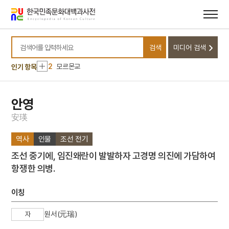
메뉴
본문
바로가기
바로가기
10
신점
검색
미디어 검색
1
군항제
검색어를 입력하세요
2
모르몬교
인기 항목
3
복사
4
세종
안영
5
5·16
安
瑛
6
개
역사
인물
조선 전기
7
다대포
조선 중기에, 임진왜란이 발발하자 고경명 의진에 가담하여
8
묘법연화경
항쟁한 의병.
9
법계연기
10
신점
이칭
1
군항제
원서(元瑞)
자
2
모르몬교