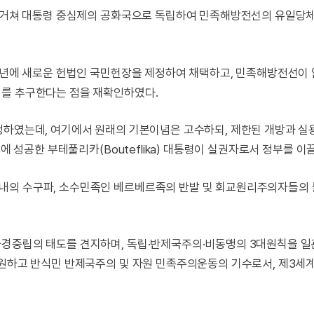
를 거쳐 대통령 중심제의 공화국으로 독립하여 민족해방전선의 유일당체
76년에 새로운 헌법인 국민헌장을 제정하여 채택하고, 민족해방전선이
의를 추구한다는 점을 재확인하였다.
정하였는데, 여기에서 원래의 기본이념은 고수하되, 제한된 개방과 
에 성공한 부테풀리카(Bouteflika) 대통령이 실권자로서 정부를 이
내의 수구파, 소수민족인 베르베르족의 반발 및 회교원리주의자들의 
좌경중립의 태도를 견지하며, 독립·반제국주의·비동맹의 3대원칙을 일
지원하고 반식민 반제국주의 및 자원 민족주의운동의 기수로서, 제3세