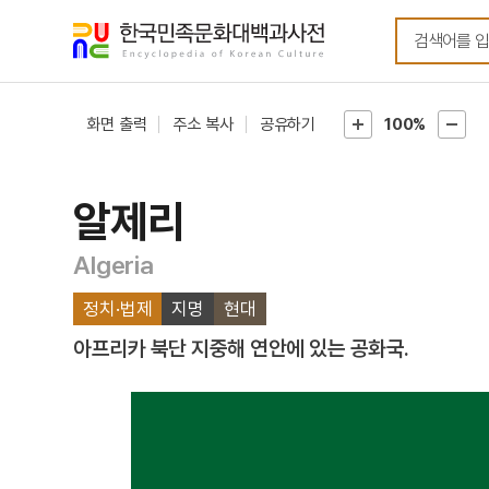
메뉴
본문
바로가기
바로가기
화면 출력
주소 복사
공유하기
100%
알제리
Algeria
정치·법제
지명
현대
아프리카 북단 지중해 연안에 있는 공화국.