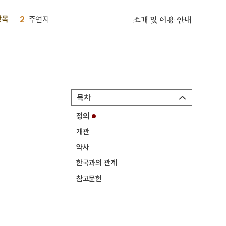
2
주연지
항목
소개 및 이용 안내
3
혜공왕
4
경의기문록
5
권자신
6
돼지띠
7
말띠
목차
8
서시
정의
9
심우도
개관
10
익산 미륵사지 석탑
약사
1
금성대군
한국과의 관계
참고문헌
2
주연지
3
혜공왕
4
경의기문록