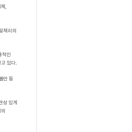
제,
 알제리의
실용적인
끌고 있다.
불만 등
관성 있게
계의