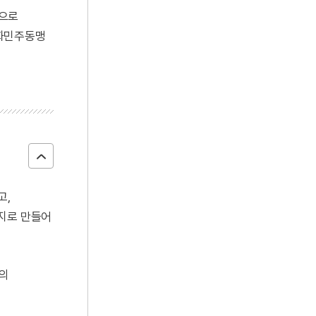
)으로
문화민주동맹
고,
민지로 만들어
의