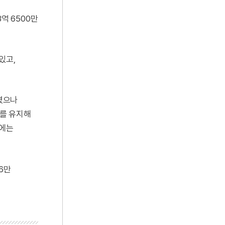
억 6500만
있고,
하였으나
계를 유지해
월에는
6만