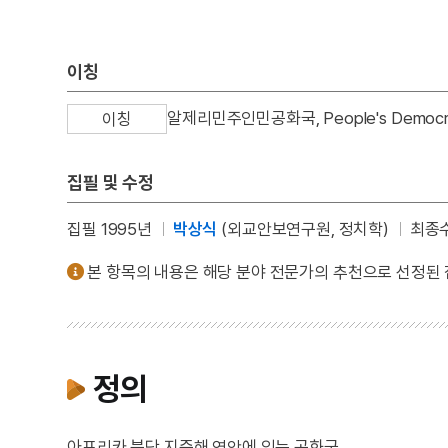
이칭
알제리민주인민공화국, People's Democratic
이칭
집필 및 수정
집필 1995년
박상식
(외교안보연구원, 정치학)
최종수
본 항목의 내용은 해당 분야 전문가의 추천으로 선정된
정의
아프리카 북단 지중해 연안에 있는 공화국.