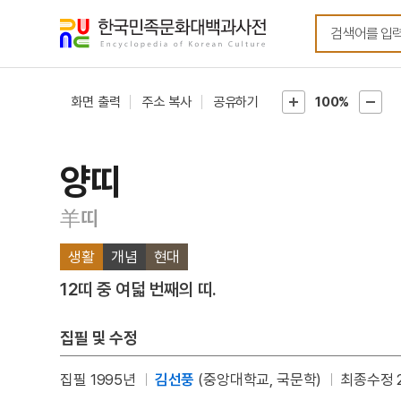
메뉴
본문
바로가기
바로가기
화면 출력
주소 복사
공유하기
100%
양띠
羊띠
생활
개념
현대
12띠 중 여덟 번째의 띠.
집필 및 수정
집필 1995년
김선풍
(중앙대학교, 국문학)
최종수정 2