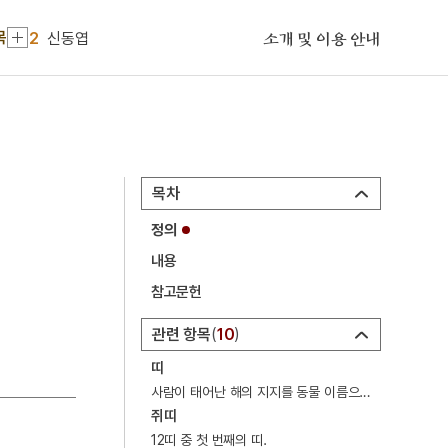
1
금성대군
목
2
신동엽
소개 및 이용 안내
3
덕원 성 베네딕도 수도원
4
세조
5
대한간호협회
6
여수·순천 10·19사건
목차
7
거문도
정의
8
거문도사건
내용
9
고수레
참고문헌
10
대진대학교
관련 항목
10
1
금성대군
띠
2
신동엽
사람이 태어난 해의 지지를 동물 이름으로 상징하여 이르는 말을 가리키는 민속용어.
쥐띠
3
덕원 성 베네딕도 수도원
12띠 중 첫 번째의 띠.