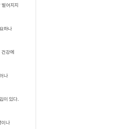
잘 벌어지지
고요하나
니 건강에
그러나
입이 있다.
 병이나