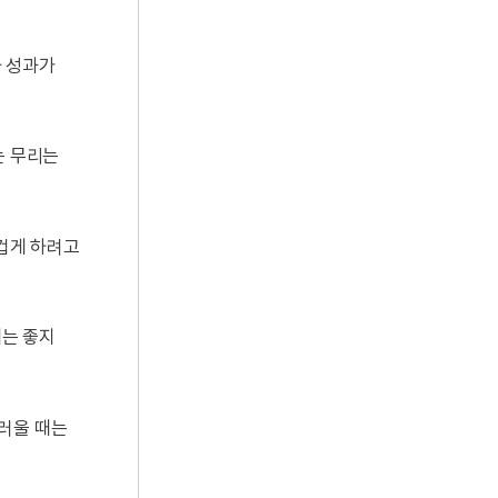
와 성과가
는 무리는
즐겁게 하려고
에는 좋지
스러울 때는