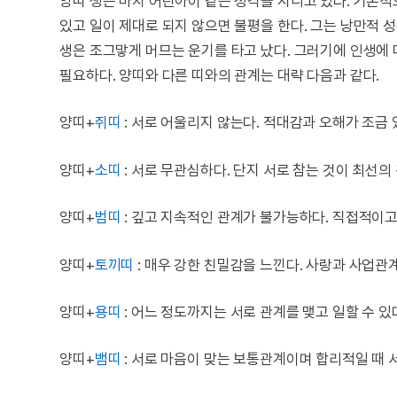
양띠 생은 마치 어린아이 같은 성격을 지니고 있다. 기본
있고 일이 제대로 되지 않으면 불평을 한다. 그는 낭만적 
생은 조그맣게 머므는 운기를 타고 났다. 그러기에 인생에
필요하다. 양띠와 다른 띠와의 관계는 대략 다음과 같다.
양띠+
쥐띠
: 서로 어울리지 않는다. 적대감과 오해가 조금 
양띠+
소띠
: 서로 무관심하다. 단지 서로 참는 것이 최선
양띠+
범띠
: 깊고 지속적인 관계가 불가능하다. 직접적이고
양띠+
토끼띠
: 매우 강한 친밀감을 느낀다. 사랑과 사업관
양띠+
용띠
: 어느 정도까지는 서로 관계를 맺고 일할 수 있
양띠+
뱀띠
: 서로 마음이 맞는 보통관계이며 합리적일 때 서