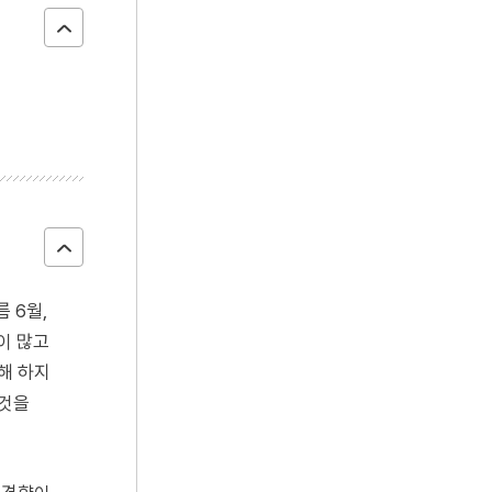
 6월,
이 많고
해 하지
 것을