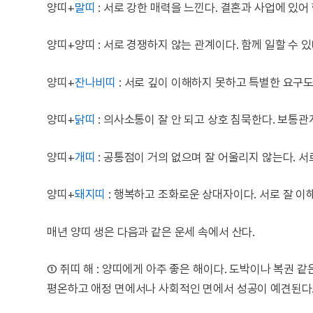
양띠+
말띠
: 서로 강한 매력을 느낀다. 결혼과 사업에 있
양띠+양띠 : 서로 경쟁하지 않는 관계이다. 함께 일할 수
양띠+
잔나비띠
: 서로 깊이 이해하지 못하고 특별한 요구도
양띠+
닭띠
: 의사소통이 잘 안 되고 상호 침묵한다. 보통관
양띠+
개띠
: 공통점이 거의 없으며 잘 어울리지 않는다. 
양띠+
돼지띠
: 행복하고 조화로운 상대자이다. 서로 잘 이
매년 양띠 생은 다음과 같은 운세 속에서 산다.
① 쥐띠 해 : 양띠에게 아주 좋은 해이다. 도박이나 복권 
평온하고 애정 면에서나 사회적인 면에서 성공이 예견된다