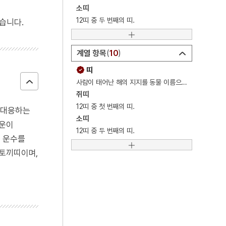
4
세조
소띠
12띠 중 두 번째의 띠.
습니다.
5
대한간호협회
6
여수·순천 10·19사건
계열 항목
10
7
거문도
띠
8
거문도사건
사람이 태어난 해의 지지를 동물 이름으로 상징하여 이르는 말을 가리키는 민속용어.
9
고수레
쥐띠
12띠 중 첫 번째의 띠.
고 대응하는
10
대진대학교
소띠
행운이
12띠 중 두 번째의 띠.
는 운수를
·토끼띠이며,