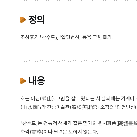
정의
조선후기 「산수도」, 「압영번신」 등을 그린 화가.
내용
호는 이산(彛山). 그림을 잘 그렸다는 사실 외에는 가계나
(山水圖)」와 간송미술관(澗松美術館) 소장의 「압영번신(
「산수도」는 전통적 색채가 짙은 말기의 원체화풍(院體畵風
화격(畵格)이나 필력은 보이지 않는다.