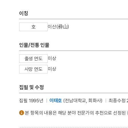
이칭
이산(彛山)
호
인물/전통 인물
미상
출생 연도
미상
사망 연도
집필 및 수정
집필 1995년
이태호
(전남대학교, 회화사)
최종수정 2
본 항목의 내용은 해당 분야 전문가의 추천으로 선정된