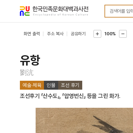
메뉴
본문
바로가기
바로가기
화면 출력
주소 복사
공유하기
100%
유항
劉沆
예술·체육
인물
조선 후기
조선후기 「산수도」, 「압영번신」 등을 그린 화가.