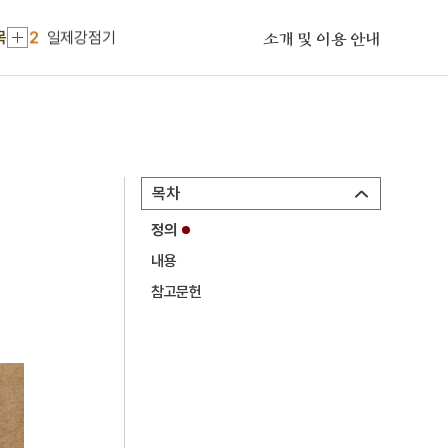
2
일제강점기
목
3
익모초
소개 및 이용 안내
4
서울 보타사 마애보살 좌상
5
속담
6
경의선
7
김유성
목차
8
내부순환로
정의
9
단종
내용
10
백두산
참고문헌
1
금성대군
2
일제강점기
3
익모초
4
서울 보타사 마애보살 좌상