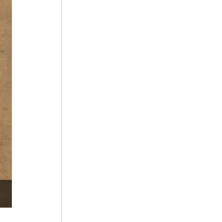
5
속담
6
경의선
7
김유성
8
내부순환로
9
단종
10
백두산