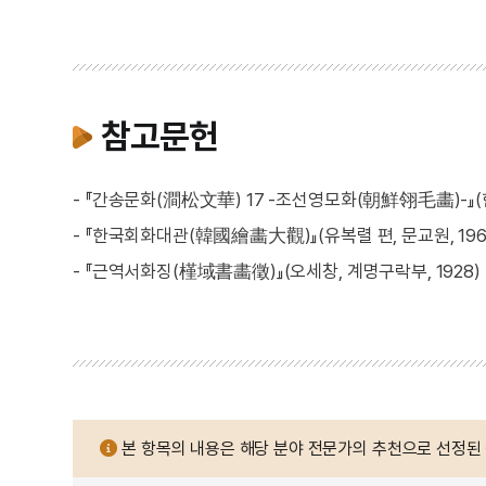
참고문헌
- 『간송문화(澗松文華) 17 -조선영모화(朝鮮翎毛畵)-』(
- 『한국회화대관(韓國繪畵大觀)』(유복렬 편, 문교원, 196
- 『근역서화징(槿域書畵徵)』(오세창, 계명구락부, 1928)
본 항목의 내용은 해당 분야 전문가의 추천으로 선정된