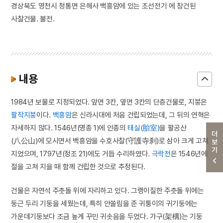
경상북도 영천시 청통면 은해사 백흥암에 있는 조선전기 에 창건된
사찰건물. 불전.
내용
1984년 보물로 지정되었다. 앞면 3칸, 옆면 3칸의 단층건물로, 지붕은
팔작지붕
이다.
백흥암
은 신라시대에 처음 건립되었는데, 그 뒤의 연혁은
자세하지 않다. 1546년(명종 1)에 인종의
태실(胎室)
을 팔공산
더보기
(八公山)에 모시면서 백흥암을 수호사찰(守護寺刹)로 삼아 크게 고쳐
지었으며, 1797년(정조 21)에도 거듭 수리하였다.
극락전
은 1546년에
절을 고쳐 지을 때 함께 건립한 것으로 추정된다.
건물은 자연석 주춧돌 위에 자리하고 있다. 그랭이질한 주춧돌 위에는
둥근 두리 기둥을 세웠는데, 특히 안쏠림을 준 귀퉁이의 귀기둥에는
가운데기둥보다 조금 높게 꾸민 귀솟음을 두었다. 가구(架構)는 기둥