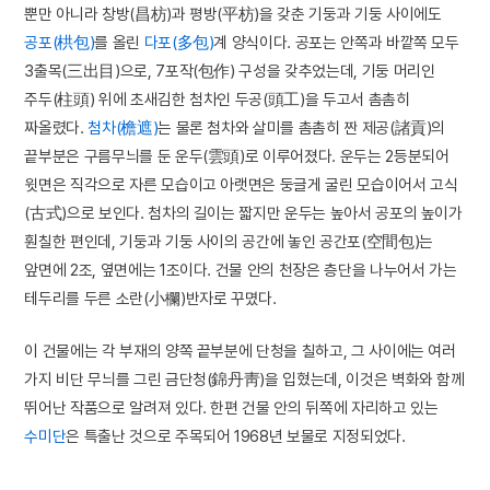
뿐만 아니라 창방(昌枋)과 평방(平枋)을 갖춘 기둥과 기둥 사이에도
공포(栱包)
를 올린
다포(多包)
계 양식이다. 공포는 안쪽과 바깥쪽 모두
3출목(三出目)으로, 7포작(包作) 구성을 갖추었는데, 기둥 머리인
주두(柱頭) 위에 초새김한 첨차인 두공(頭工)을 두고서 촘촘히
짜올렸다.
첨차(檐遮)
는 물론 첨차와 살미를 촘촘히 짠 제공(諸貢)의
끝부분은 구름무늬를 둔 운두(雲頭)로 이루어졌다. 운두는 2등분되어
윗면은 직각으로 자른 모습이고 아랫면은 둥글게 굴린 모습이어서 고식
(古式)으로 보인다. 첨차의 길이는 짧지만 운두는 높아서 공포의 높이가
훤칠한 편인데, 기둥과 기둥 사이의 공간에 놓인 공간포(空間包)는
앞면에 2조, 옆면에는 1조이다. 건물 안의 천장은 층단을 나누어서 가는
테두리를 두른 소란(小欄)반자로 꾸몄다.
이 건물에는 각 부재의 양쪽 끝부분에 단청을 칠하고, 그 사이에는 여러
가지 비단 무늬를 그린 금단청(錦丹靑)을 입혔는데, 이것은 벽화와 함께
뛰어난 작품으로 알려져 있다. 한편 건물 안의 뒤쪽에 자리하고 있는
수미단
은 특출난 것으로 주목되어 1968년 보물로 지정되었다.