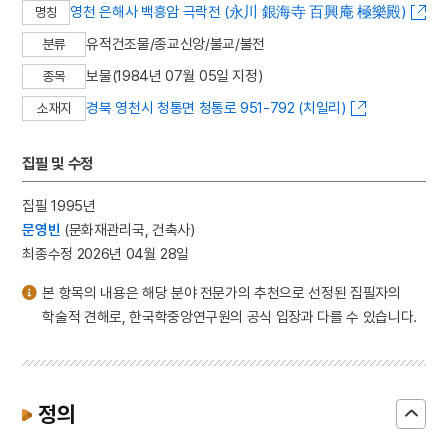
영천 은해사 백흥암 극락전 (永川 銀海寺 百興庵 極樂殿)
명칭
유적건조물/종교신앙/불교/불전
분류
보물(1984년 07월 05일 지정)
종목
경북 영천시 청통면 청통로 951-792 (치일리)
소재지
집필 및 수정
집필 1995년
문영빈
(문화재관리국, 건축사)
최종수정 2026년 04월 28일
본 항목의 내용은 해당 분야 전문가의 추천으로 선정된 집필자의
학술적 견해로, 한국학중앙연구원의 공식 입장과 다를 수 있습니다.
정의