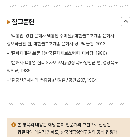
참고문헌
- 『백흥암-영천 은해사 백흥암 수미단』(대한불교조계종 은해사
성보박물관 편, 대한불교조계종 은해사 성보박물관, 2013)
- 『문화재대관』보물 1(한국문화재보호협회, 대학당, 1986)
- 『은해사 백흥암 실측조사보고서』(경상북도·영천군 편, 경상북도·
영천군, 1985)
- 「팔공산은해사의 백흥암」(신영훈,『공간』207, 1984)
본 항목의 내용은 해당 분야 전문가의 추천으로 선정된
집필자의 학술적 견해로, 한국학중앙연구원의 공식 입장과