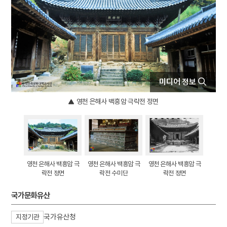
4
계엄
5
김치
6
남산
7
만파식적 설화
8
박상진
미디어 정보
9
발전소
10
병인양요
영천 은해사 백흥암 극락전 정면
영천 은해사 백흥암 극
영천 은해사 백흥암 극
영천 은해사 백흥암 극
락전 정면
락전 수미단
락전 정면
국가문화유산
국가유산청
지정기관