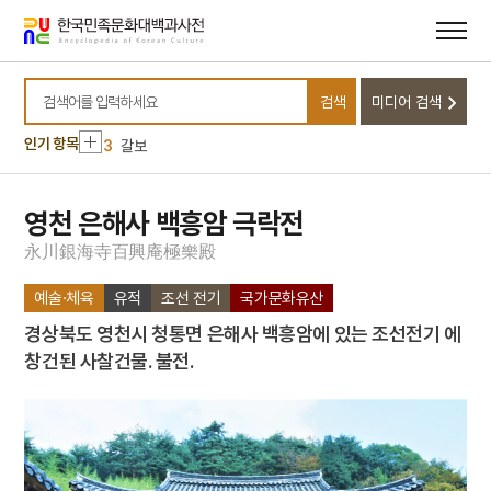
메뉴
본문
바로가기
바로가기
10
병인양요
1
5·16
검색
미디어 검색
2
소포유고
검색어를 입력하세요
3
갈보
인기 항목
4
계엄
5
김치
영천 은해사 백흥암 극락전
6
남산
永
川
銀
海
寺
百
興
庵
極
樂
殿
7
만파식적 설화
예술·체육
유적
조선 전기
국가문화유산
8
박상진
경상북도 영천시 청통면 은해사 백흥암에 있는 조선전기 에
9
발전소
창건된 사찰건물. 불전.
10
병인양요
1
5·16
2
소포유고
3
갈보