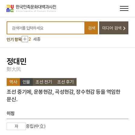
메뉴
본문
바로가기
바로가기
10
김진옥전
검색
미디어 검색
1
소양인
검색어를 입력하세요
2
세종
인기 항목
3
김경숙
4
금성대군
정대민
5
김자점
鄭
大
民
6
사무량심
역사
인물
조선 전기
조선 후기
7
판소리계 소설
조선 중기에, 운봉현감, 곡성현감, 장수현감 등을 역임한
8
광복절 노래
문신.
9
김지원
10
김진옥전
이칭
1
소양인
중립(中立)
자
2
세종