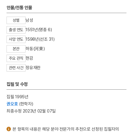
3
김경숙
인물/전통 인물
4
금성대군
남성
성별
5
김자점
1551년(명종 6)
출생 연도
6
사무량심
1598년(선조 31)
7
판소리계 소설
사망 연도
8
광복절 노래
하동(河東)
본관
9
김지원
현감
주요 관직
10
김진옥전
정유재란
관련 사건
집필 및 수정
집필 1995년
권오호
(한학자)
최종수정 2023년 02월 07일
본 항목의 내용은 해당 분야 전문가의 추천으로 선정된 집필자의