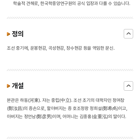
학술적 견해로, 한국학중앙연구원의 공식 입장과 다를 수 있습니다.
정의
조선 중기에, 운봉현감, 곡성현감, 장수현감 등을 역임한 문신.
개설
본관은 하동(河東). 자는 중립(中立). 조선 초기의 대학자인 정여창
(鄭汝昌)의 증손으로, 할아버지는 증 호조정랑 정희설(鄭希卨)이고,
아버지는 정언남(鄭彦男)이며, 어머니는 김중홍(金重泓)의 딸이다.