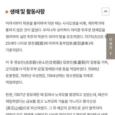
생애 및 활동사항
어려서부터 학문을 좋아하여 약관 때는 사서오경을 비롯, 제자백가에
통하지 않은 것이 없었다. 우리나라 성리학이 의리론 위주로 변해감을
염려하여 실천 위주의 학문이 되어야 함을 강조하였다. 1575년(선조 8)
더보기
25세의 나이로 향천(鄕薦)에 의하여 동부참봉(東部參奉)에
기용되었다.
이 후 영숭전(永崇殿)·문소전(文昭殿)·집경전(集慶殿)의 참봉을 거쳐,
군자감봉사·직장·주부·감찰·장례원사평 등을 역임하였다. 1586년
운봉현감, 1591년 곡성현감, 1594년에는 장수현감을 차례로
역임하였다.
한편, 1597년 정유재란 때 집에서 노부모를 봉양하고 있었는데, 왜군이
재침하였다는 급보를 듣고 노부모와 가솔을 거느리고 황석산성
(黃石山城)으로 피신하였다. 그 뒤 왜군의 공격으로 성이 함락되어
양친이 모두 적에게 살해되자 시신을 찾아가지고 향리로 돌아와서 선영