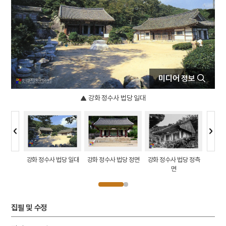
4
김령
5
도롱뇽
6
정약용
7
청명산 홍법사
8
거란
미디어 정보
9
건원중보
10
김성일
강화 정수사 법당 일대
함허대사승
강화 정수사 법당 일대
강화 정수사 법당 정면
강화 정수사 법당 정측
강화 정
우측면
면
집필 및 수정