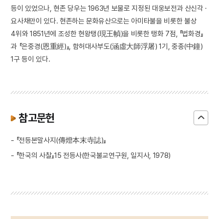
등이 있었으나, 현존 당우는 1963년 보물로 지정된 대웅보전과 산신각 ·
요사채만이 있다. 현존하는 문화유산으로는 아미타불을 비롯한 불상
4위와 1851년에 조성한 현왕탱(現王幀)을 비롯한 탱화 7점, 『법화경』
과 『은중경(恩重經)』, 함허대사부도(涵虛大師浮屠) 1기, 중종(中鐘)
1구 등이 있다.
참고문헌
- 『전등본말사지(傳燈本末寺誌)』
- 『한국의 사찰』15 전등사(한국불교연구원, 일지사, 1978)