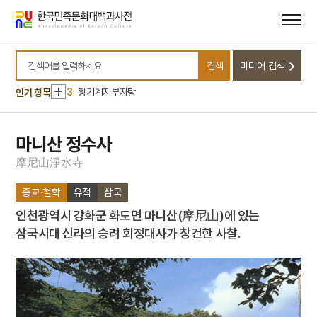
메뉴
본문
바로가기
바로가기
10
김성일
1
금성대군
검색
미디어 검색
2
세조
검색어를 입력하세요
3
황기계지부자탕
인기 항목
4
김령
5
도롱뇽
마니산 정수사
6
정약용
摩
尼
山
淨
水
寺
7
청명산 홍법사
종교·철학
유적
삼국
8
거란
인천광역시 강화군 화도면 마니산(摩尼山)에 있는
9
건원중보
삼국시대 신라의 승려 회정대사가 창건한 사찰.
10
김성일
1
금성대군
2
세조
3
황기계지부자탕