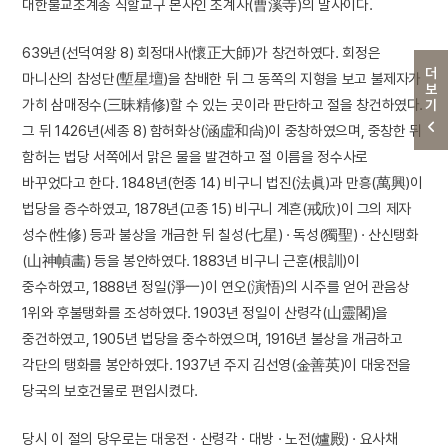
대한불교조계종 직할교구 본사인 조계사(曹溪寺)의 말사이다.
639년(선덕여왕 8) 회정대사(懷正大師)가 창건하였다. 회정은
더보기
마니산의 참성단(塹星壇)을 참배한 뒤 그 동쪽의 지형을 보고 불제자가
가히 삼매정수(三昧精修)할 수 있는 곳이라 판단하고 절을 창건하였다.
그 뒤 1426년(세종 8) 함허화상(涵虛和尙)이 중창하였으며, 중창한 뒤
함허는 법당 서쪽에서 맑은 물을 발견하고 절 이름을 정수사로
바꾸었다고 한다. 1848년(헌종 14) 비구니 법진(法眞)과 만흥(萬興)이
법당을 증수하였고, 1878년(고종 15) 비구니 계흔(戒欣)이 그의 제자
성수(性修) 등과 불상을 개금한 뒤 칠성(七星) · 독성(獨聖) · 산신탱화
(山神幀畵) 등을 봉안하였다. 1883년 비구니 근훈(根訓)이
중수하였고, 1888년 정일(淨一)이 연오(演悟)의 시주를 얻어 관음상
1위와 후불탱화를 조성하였다. 1903년 정일이 산령각(山靈閣)을
중건하였고, 1905년 법당을 중수하였으며, 1916년 불상을 개금하고
각단의 탱화를 봉안하였다. 1937년 주지 김선영(金善英)이 대웅전을
당국의 보호건물로 편입시켰다.
당시 이 절의 당우로는 대웅전 · 산령각 · 대방 · 노전(爐殿) · 요사채