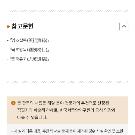
참고문헌
- 『영조실록(英祖實錄)』
- 『국조방목(國朝榜目)』
- 『은파유고(恩坡遺稿)』
본 항목의 내용은 해당 분야 전문가의 추천으로 선정된
집필자의 학술적 견해로, 한국학중앙연구원의 공식 입장과
다를 수 있습니다.
사실과 다른 내용, 주관적 서술 문제 등이 제기된 경우 사실 확인 및 보완