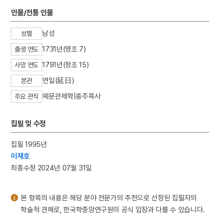
3
마니산
인물/전통 인물
4
꼭두서니
남성
성별
5
삼
1731년(영조 7)
출생 연도
6
의민단
1791년(정조 15)
7
3·1운동
사망 연도
8
가실왕
연일(延日)
본관
9
고로쇠나무
예문관제학|충주목사
주요 관직
10
관경소기
집필 및 수정
집필 1995년
이재호
최종수정 2024년 07월 31일
본 항목의 내용은 해당 분야 전문가의 추천으로 선정된 집필자의
학술적 견해로, 한국학중앙연구원의 공식 입장과 다를 수 있습니다.