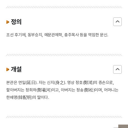
정의
조선 후기에, 동부승지, 예문관제학, 충주목사 등을 역임한 문신.
개설
본관은 연일(延日). 자는 신지(身之). 영상 정호(鄭澔)의 증손으로,
할아버지는 정희하(鄭羲河)이고, 아버지는 정송(鄭松)이며, 어머니는
한배명(韓配明)의 딸이다.