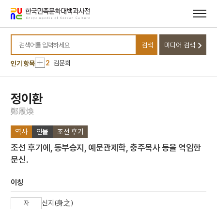
메뉴
본문
바로가기
바로가기
10
관경소기
검색
미디어 검색
1
금성대군
검색어를 입력하세요
2
김문희
인기 항목
3
마니산
4
꼭두서니
정이환
5
삼
鄭
履
煥
6
의민단
역사
인물
조선 후기
7
3·1운동
조선 후기에, 동부승지, 예문관제학, 충주목사 등을 역임한
8
가실왕
문신.
9
고로쇠나무
10
관경소기
이칭
1
금성대군
신지(身之)
자
2
김문희