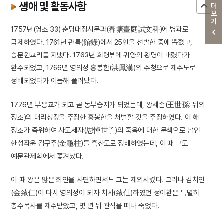
생애 및 활동사항
더보기
1757년(영조 33) 춘당대정시문과(春塘臺庭試文科)에 병과로
급제하였다. 1761년 관록(館錄)에서 25인을 선발한 중에 뽑혔고,
승문원교리를 지냈다. 1763년 회령부에 귀양의 왕명이 내렸다가
환수되었고, 1766년 영의정 홍봉한(洪鳳漢)의 주청으로 제주도로
정배되었다가 이듬해 풀려났다.
1776년 부응교가 되고 곧 동부승지가 되었는데, 왕세손(王世孫: 뒤의
정조)의 대리청정을 주장한 홍봉한을 처벌할 것을 주장하였다. 이 해
정조가 즉위하여 사도세자(思悼世子)의 죽음에 대한 문책으로 남인
한성좌윤 김구주(金龜柱)를 흑산도로 정배하였는데, 이 때 그도
예문관제학에서 쫓겨났다.
이 때 왕은 많은 죄인을 사면하면서도 그는 제외시켰다. 그러나 김치인
(金致仁)이 다시 영의정이 되자 치사(致仕)하였던 정이환은 특별히
충주목사를 제수받았고, 몇 년 뒤 관직을 떠나 죽었다.