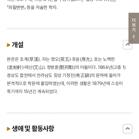
「외필변변」 등을 저술한 학자.
더보기
개설
본관은 초계(草溪). 자는 영오(英五)·후윤(厚允). 호는 노백헌
(老柏軒)·애산(艾山). 정방훈(鄭邦勳)의 아들이다. 1864년(고종 1)
경상도 합천에서 전라남도 장성 기정진(奇正鎭)의 문하에 들어가
본격적으로 학문에 몰입하였는데, 이러한 생활은 1879년에 스승이
죽기까지 15년간 계속되었다.
생애 및 활동사항