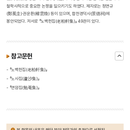
철학사적으로 중요한 논쟁을 일으키기도 하였다. 제자로는 정면규
(鄭冕圭)·권운환(權雲煥) 등이 있으며, 합천경덕사(景德祠)에
봉안되었다. 저서로 『노백헌집(老柏軒集)』 49권이 있다.
참고문헌
- 『노백헌집(老柏軒集)』
- 『노사집(蘆沙集)』
- 『면암집(勉菴集)』
본 항목의 내용은 해당 분야 전문가의 추천으로 선정된