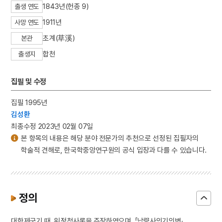
1843년(헌종 9)
출생 연도
1911년
사망 연도
초계(草溪)
본관
합천
출생지
집필 및 수정
집필 1995년
김성환
최종수정 2023년 02월 07일
본 항목의 내용은 해당 분야 전문가의 추천으로 선정된 집필자의
학술적 견해로, 한국학중앙연구원의 공식 입장과 다를 수 있습니다.
정의
대한제국기 때, 위정척사론을 주장하였으며, 「납량사의기의변」,