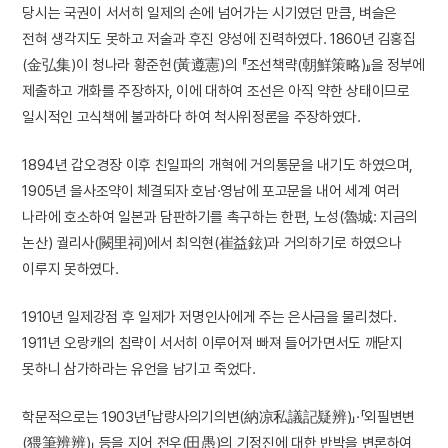
당시는 국권이 서서히 일제의 손에 넘어가는 시기였던 만큼, 벼슬은
전혀 생각지도 못하고 저술과 후진 양성에 진력하였다. 1860년 김홍집
(金弘集)이 청나라 황준헌(黃遵憲)의 『조선책략(朝鮮策略)』을 정부에
제출하고 개화를 주장하자, 이에 대하여 조선은 아직 약한 상태이므로
일시적인 고식책에 불과하다 하여 척사위정론을 주장하였다.
1894년 갑오경장 이후 친일파의 개혁에 거의통문을 내기도 하였으며,
1905년 을사조약이 체결되자 호남·영남에 포고문을 내어 세계 여러
나라에 호소하여 일본과 담판하기를 촉구하는 한편, 노성(魯城: 지금의
논산) 궐리사(闕里祠)에서 최익현(崔益鉉)과 거의하기로 하였으나
이루지 못하였다.
1910년 일제강점 후 일제가 저명인사에게 주는 은사금을 물리쳤다.
1911년 오랑캐의 침략이 서서히 이루어져 빠져 들어가면서도 깨닫지
못하니 삼가하라는 유언을 남기고 죽었다.
학문적으로는 1903년「납량사의기의변(納凉私議記疑辨)」·「외필변변
(猥筆辨辨)」 등을 지어 전우(田愚)의 기정진에 대한 반박을 변론하여