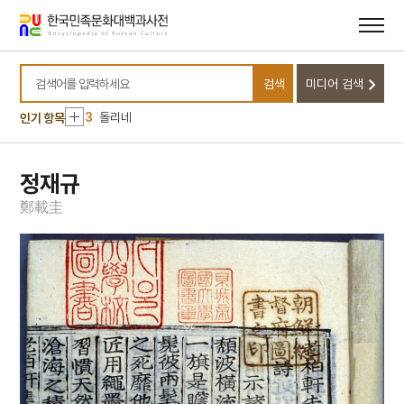
메뉴
본문
바로가기
바로가기
10
십일면 관음보살상
1
금성대군
검색
미디어 검색
2
나의 침실로
검색어를 입력하세요
3
돌리네
인기 항목
4
백제문화제
5
사주단자
정재규
6
설
鄭
載
圭
7
설빔
8
세배
9
송만재
10
십일면 관음보살상
1
금성대군
2
나의 침실로
3
돌리네