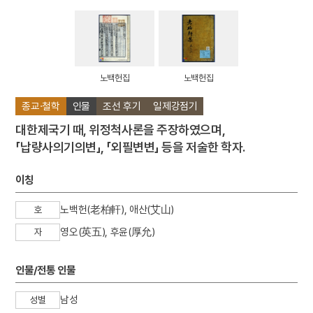
노백헌집
노백헌집
종교·철학
인물
조선 후기
일제강점기
대한제국기 때, 위정척사론을 주장하였으며,
「납량사의기의변」, 「외필변변」 등을 저술한 학자.
이칭
노백헌(老柏軒), 애산(艾山)
호
영오(英五), 후윤(厚允)
자
인물/전통 인물
남성
성별