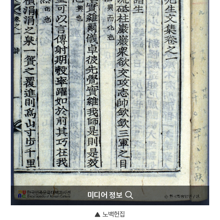
4
백제문화제
5
사주단자
6
설
7
설빔
8
세배
9
송만재
10
십일면 관음보살상
미디어 정보
노백헌집