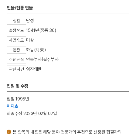
3
윤봉길
인물/전통 인물
4
성종
남성
성별
5
절기
1541년(중종 36)
출생 연도
6
강동진
미상
7
경신참변
사망 연도
8
고향
하동(河東)
본관
9
목포역
안동부사|길주부사
주요 관직
10
몽유도원도
임진왜란
관련 사건
집필 및 수정
집필 1995년
이재호
최종수정 2023년 02월 07일
본 항목의 내용은 해당 분야 전문가의 추천으로 선정된 집필자의