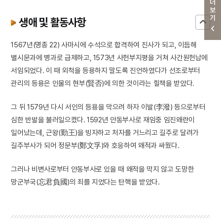
더보기
생애 및 활동사항
1567년(명종 22) 사마시에 수석으로 합격하여 진사가 되고, 이듬해
별시문과에 병과로 급제하고, 1573년 사헌부지평을 거쳐 사간원헌납에
서임되었다. 이 때 외척을 등용하지 말도록 진언하였다가 선조로부터
관리의 등용은 인물의 현부(賢否)에 의한 것이라는 힐책을 받았다.
그 뒤 1579년 다시 서인의 등용을 막으려 하자 이발(李潑) 등으로부터
심한 반발을 불러일으켰다. 1592년 안동부사로 재임중 임진왜란이
일어났는데, 근왕(勤王)을 빙자하고 처자를 거느리고 길주로 달려가
길주부사가 되어 정문부(鄭文孚)와 호응하여 왜적과 싸웠다.
그러나 비변사로부터 안동부사로 있을 때 왜적을 막지 않고 도망한
망군부국(忘君負國)의 죄를 지었다는 탄핵을 받았다.