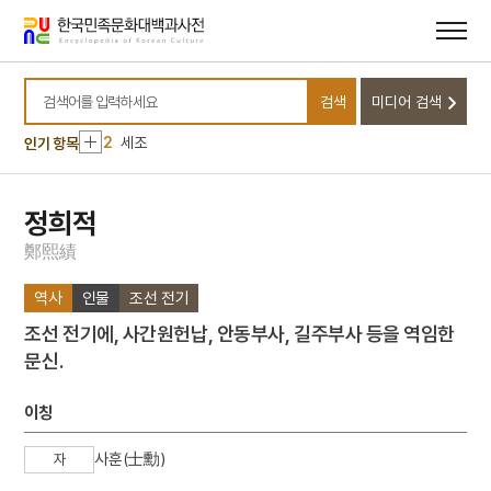
메뉴
본문
바로가기
바로가기
10
몽유도원도
검색
미디어 검색
1
금성대군
검색어를 입력하세요
2
세조
인기 항목
3
윤봉길
4
성종
정희적
5
절기
鄭
熙
績
6
강동진
역사
인물
조선 전기
7
경신참변
조선 전기에, 사간원헌납, 안동부사, 길주부사 등을 역임한
8
고향
문신.
9
목포역
10
몽유도원도
이칭
1
금성대군
사훈(士勳)
자
2
세조