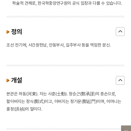
학술적 견해로, 한국학중앙연구원의 공식 입장과 다를 수 있습니다.
정의
조선 전기에, 사간원헌납, 안동부사, 길주부사 등을 역임한 문신.
개설
본관은 하동(河東). 자는 사훈(士勳). 정승근(鄭承謹)의 증손으로,
할아버지는 정식(鄭式)이고, 아버지는 정기문(鄭起門)이며, 어머니는
홍정(洪禎)의 딸이다.