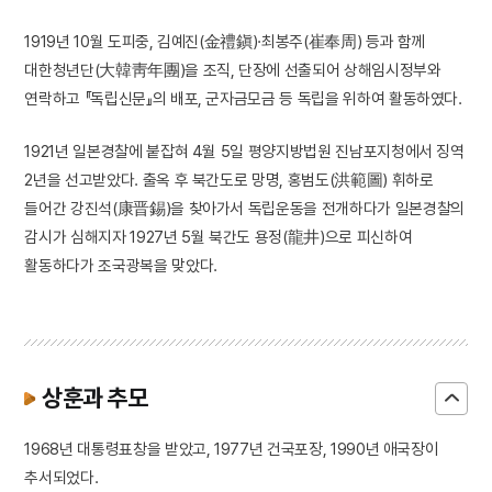
1919년 10월 도피중, 김예진(金禮鎭)·최봉주(崔奉周) 등과 함께
대한청년단(大韓靑年團)을 조직, 단장에 선출되어 상해임시정부와
연락하고 『독립신문』의 배포, 군자금모금 등 독립을 위하여 활동하였다.
1921년 일본경찰에 붙잡혀 4월 5일 평양지방법원 진남포지청에서 징역
2년을 선고받았다. 출옥 후 북간도로 망명, 홍범도(洪範圖) 휘하로
들어간 강진석(康晋錫)을 찾아가서 독립운동을 전개하다가 일본경찰의
감시가 심해지자 1927년 5월 북간도 용정(龍井)으로 피신하여
활동하다가 조국광복을 맞았다.
상훈과 추모
1968년 대통령표창을 받았고, 1977년 건국포장, 1990년 애국장이
추서되었다.