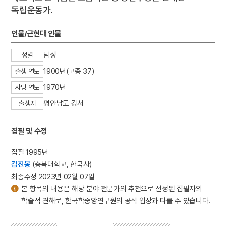
독립운동가.
인물/근현대 인물
남성
성별
1900년(고종 37)
출생 연도
1970년
사망 연도
평안남도 강서
출생지
집필 및 수정
집필 1995년
김진봉
(충북대학교, 한국사)
최종수정 2023년 02월 07일
본 항목의 내용은 해당 분야 전문가의 추천으로 선정된 집필자의
학술적 견해로, 한국학중앙연구원의 공식 입장과 다를 수 있습니다.