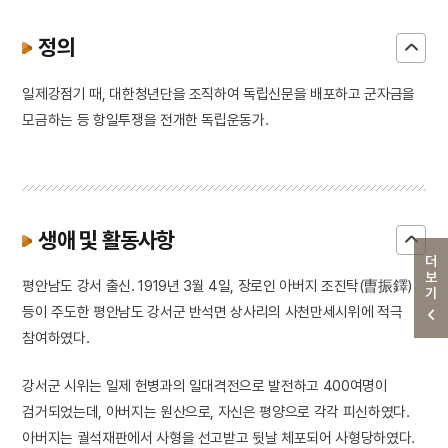
정의
일제강점기 때, 대한청년단을 조직하여 독립신문을 배포하고 군자금을
모금하는 등 항일투쟁을 전개한 독립운동가.
생애 및 활동사항
더보기
평안남도 강서 출신. 1919년 3월 4일, 장로인 아버지 조진탁(曺振鐸)
등이 주도한 평안남도 강서군 반석면 상사리의 사천만세시위에 적극
참여하였다.
강서군 시위는 일제 헌병과의 일대격전으로 발전하고 400여명이
검거되었는데, 아버지는 원산으로, 자신은 평양으로 각각 피신하였다.
아버지는 궐석재판에서 사형을 선고받고 뒷날 체포되어 사형당하였다.