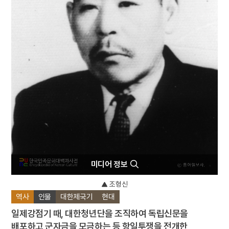
4
에바다학교
5
5·16
6
강산제
7
개
8
고부민란
9
고성 계승사 백악기 퇴적구조
10
대진대학교
미디어 정보
조형신
역사
인물
대한제국기
현대
일제강점기 때, 대한청년단을 조직하여 독립신문을
배포하고 군자금을 모금하는 등 항일투쟁을 전개한