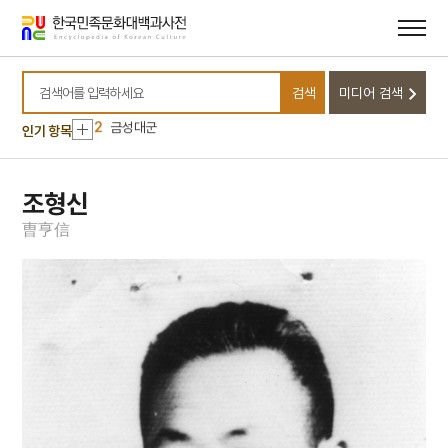
메뉴
본문
바로가기
바로가기
10
대진대학교
1
이민환
검색
미디어 검색
검색어를 입력하세요
2
금성대군
인기 항목
3
단추
4
에바다학교
조형신
5
5·16
曺
亨
信
6
강산제
7
개
8
고부민란
9
고성 계승사 백악기 퇴적구조
10
대진대학교
1
이민환
2
금성대군
3
단추