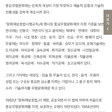
중요무형문화재는 민족적 개성이 가장 뚜렷하고 예술적 감흥과 기술적
전통성을 강하게 계승시켜 준다.
더보기
「문화재보호법시행규칙」에 명시된 중요무형문화재의 지정 기준을 보면,
연극에는 인형극 · 가면극이 있고 음악에는 제례악 · 연례악 · 대취타 ·
가곡 · 가사 · 시조 영창 · 산조 · 농악 · 잡가 · 민요 · 무악 · 범패가 있다.
무용에는 의식무 · 정재무 · 탈춤 · 바라춤 · 승무가 있으며, 공예기술에는
도자공예 · 마미공예 · 금속공예 · 화각공예 · 장신공예 · 나전칠공예 ·
제지공예 · 목공예 · 건축공예 · 피혁공예 · 지물공예 · 직물공예 ·
염색공예 · 옥석공예 · 자수공예 · 악기공예 · 초고공예가 있다.
그리고 기타에는 태권도 · 검술 등 무술이 있고, 연극 · 음악 · 무용의
성립 또는 구성상 중요한 요소를 이루는 기법이나 그 용구 등의 제작 ·
수리 · 기술까지를 무형문화재로 하고 있다.
1962년 「문화재보호법」이 제정, 공포되면서 이 법에 의하여 처음으로
중요무형문화재를 지정, 보호하는 규정이 마련되었다. 1964년부터