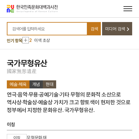
메뉴
본문
바로가기
바로가기
10
진락당집
검색
미디어 검색
1
금성대군
검색어를 입력하세요
2
이색 초상
인기 항목
3
광무양전사업
4
김동리
국가무형유산
5
누정
國
家
無
形
遺
産
6
띠
예술·체육
개념
현대
7
사신도
연극·음악·무용·공예기술·기타 무형의 문화적 소산으로
8
수필
역사상·학술상·예술상 가치가 크고 향토색이 현저한 것으로
9
장릉지
정부에서 지정한 문화유산. 국가무형유산.
10
진락당집
1
금성대군
이칭
2
이색 초상
무형문화재
이칭