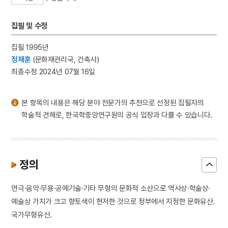
3
광무양전사업
4
김동리
집필 및 수정
5
누정
집필 1995년
6
띠
정재훈
(문화재관리국, 건축사)
7
사신도
최종수정 2024년 07월 16일
8
수필
9
장릉지
본 항목의 내용은 해당 분야 전문가의 추천으로 선정된 집필자의
10
진락당집
학술적 견해로, 한국학중앙연구원의 공식 입장과 다를 수 있습니다.
정의
연극·음악·무용·공예기술·기타 무형의 문화적 소산으로 역사상·학술상·
예술상 가치가 크고 향토색이 현저한 것으로 정부에서 지정한 문화유산.
국가무형유산.