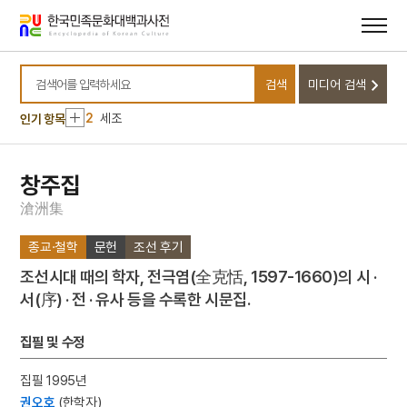
메뉴
본문
바로가기
바로가기
10
북성회
검색
미디어 검색
1
금성대군
검색어를 입력하세요
2
세조
인기 항목
3
나화랑
4
경주 백률사 금동 약사여래 입상
창주집
5
김개남
滄
洲
集
6
아랑 설화
종교·철학
문헌
조선 후기
7
김대현
조선시대 때의 학자, 전극염(全克恬, 1597-1660)의 시 ·
8
능소화
서(序) · 전 · 유사 등을 수록한 시문집.
9
만파식적 설화
10
북성회
집필 및 수정
1
금성대군
집필 1995년
2
세조
권오호
(한학자)