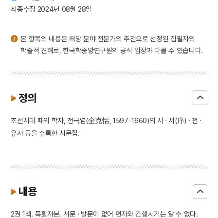
3
나화랑
최종수정 2024년 08월 28일
4
경주 백률사 금동 약사여래 입상
5
김개남
본 항목의 내용은 해당 분야 전문가의 추천으로 선정된 집필자의
6
아랑 설화
학술적 견해로, 한국학중앙연구원의 공식 입장과 다를 수 있습니다.
7
김대현
8
능소화
9
만파식적 설화
정의
10
북성회
조선시대 때의 학자, 전극염(全克恬, 1597-1660)의 시 · 서(序) · 전 ·
유사 등을 수록한 시문집.
내용
2권 1책. 목활자본. 서문 · 발문이 없어 편자와 간행시기는 알 수 없다.