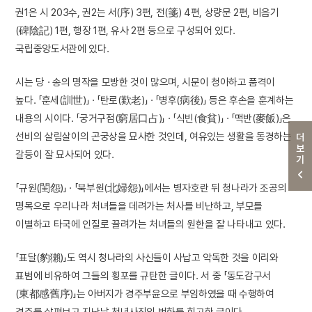
권1은 시 203수, 권2는 서(序) 3편, 전(箋) 4편, 상량문 2편, 비음기
(碑陰記) 1편, 행장 1편, 유사 2편 등으로 구성되어 있다.
국립중앙도서관에 있다.
시는 당 · 송의 명작을 모방한 것이 많으며, 시문이 청아하고 품격이
높다. 「훈세(訓世)」 · 「탄로(歎老)」 · 「병후(病後)」 등은 후손을 훈계하는
내용의 시이다. 「궁거구점(窮居口占)」 · 「식빈(食貧)」 · 「맥반(麥飯)」은
선비의 살림살이의 곤궁상을 묘사한 것인데, 여유있는 생활을 동경하는
더보기
갈등이 잘 묘사되어 있다.
「규원(閨怨)」 · 「북부원(北婦怨)」에서는 병자호란 뒤 청나라가 조공의
명목으로 우리나라 처녀들을 데려가는 처사를 비난하고, 부모를
이별하고 타국에 인질로 끌려가는 처녀들의 원한을 잘 나타내고 있다.
「표달(豹獺)」도 역시 청나라의 사신들이 사납고 악독한 것을 이리와
표범에 비유하여 그들의 횡포를 규탄한 글이다. 서 중 「동도감구서
(東都感舊序)」는 아버지가 경주부윤으로 부임하였을 때 수행하여
경주를 살펴보고 지난날 천년사직의 번화를 회고한 글이다.