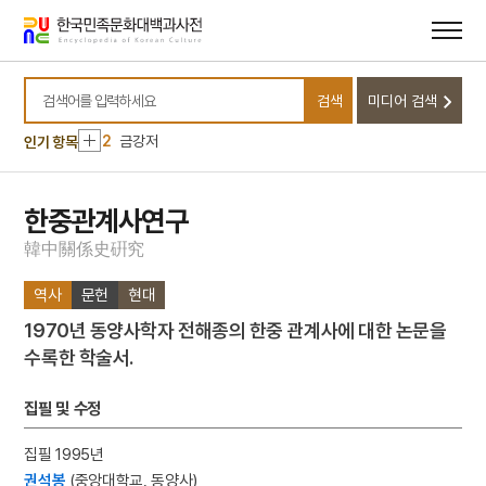
메뉴
본문
바로가기
바로가기
10
대계서원
검색
미디어 검색
1
길사
검색어를 입력하세요
2
금강저
인기 항목
3
비장산 금곡사
4
성이문
한중관계사연구
5
절기
韓
中
關
係
史
硏
究
6
정여창
역사
문헌
현대
7
광천선굴
1970년 동양사학자 전해종의 한중 관계사에 대한 논문을
8
금성대군
수록한 학술서.
9
당초문
10
대계서원
집필 및 수정
1
길사
집필 1995년
2
금강저
권석봉
(중앙대학교, 동양사)