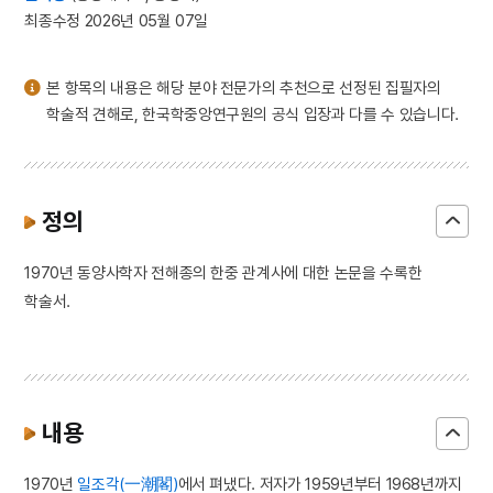
3
비장산 금곡사
최종수정 2026년 05월 07일
4
성이문
5
절기
본 항목의 내용은 해당 분야 전문가의 추천으로 선정된 집필자의
6
정여창
학술적 견해로, 한국학중앙연구원의 공식 입장과 다를 수 있습니다.
7
광천선굴
8
금성대군
9
당초문
정의
10
대계서원
1970년 동양사학자 전해종의 한중 관계사에 대한 논문을 수록한
학술서.
내용
1970년
일조각(一潮閣)
에서 펴냈다. 저자가 1959년부터 1968년까지