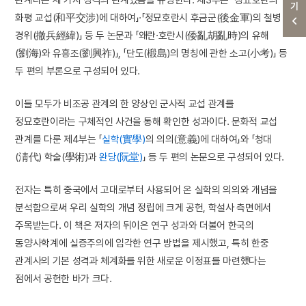
화평 교섭(和平交涉)에 대하여」·「정묘호란시 후금군(後金軍)의 철병
경위(撤兵經緯)」 등 두 논문과 「왜란·호란시(倭亂胡亂時)의 유해
(劉海)와 유흥조(劉興祚)」, 「단도(椴島)의 명칭에 관한 소고(小考)」 등
두 편의 부론으로 구성되어 있다.
이들 모두가 비조공 관계의 한 양상인 군사적 교섭 관계를
정묘호란이라는 구체적인 사건을 통해 확인한 성과이다. 문화적 교섭
관계를 다룬 제4부는 「
실학(實學)
의 의의(意義)에 대하여」와 「청대
(淸代) 학술(學術)과
완당(阮堂)
」 등 두 편의 논문으로 구성되어 있다.
전자는 특히 중국에서 고대로부터 사용되어 온 실학의 의의와 개념을
분석함으로써 우리 실학의 개념 정립에 크게 공헌, 학설사 측면에서
주목받는다. 이 책은 저자의 뒤이은 연구 성과와 더불어 한국의
동양사학계에 실증주의에 입각한 연구 방법을 제시했고, 특히 한중
관계사의 기본 성격과 체계화를 위한 새로운 이정표를 마련했다는
점에서 공헌한 바가 크다.