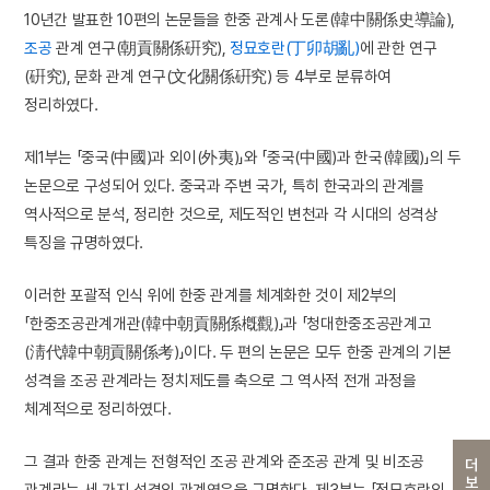
10년간 발표한 10편의 논문들을 한중 관계사 도론(韓中關係史導論),
조공
관계 연구(朝貢關係硏究),
정묘호란(丁卯胡亂)
에 관한 연구
(硏究), 문화 관계 연구(文化關係硏究) 등 4부로 분류하여
정리하였다.
제1부는 「중국(中國)과 외이(外夷)」와 「중국(中國)과 한국(韓國)」의 두
논문으로 구성되어 있다. 중국과 주변 국가, 특히 한국과의 관계를
역사적으로 분석, 정리한 것으로, 제도적인 변천과 각 시대의 성격상
특징을 규명하였다.
이러한 포괄적 인식 위에 한중 관계를 체계화한 것이 제2부의
「한중조공관계개관(韓中朝貢關係槪觀)」과 「청대한중조공관계고
(淸代韓中朝貢關係考)」이다. 두 편의 논문은 모두 한중 관계의 기본
성격을 조공 관계라는 정치제도를 축으로 그 역사적 전개 과정을
체계적으로 정리하였다.
그 결과 한중 관계는 전형적인 조공 관계와 준조공 관계 및 비조공
더보기
관계라는 세 가지 성격의 관계였음을 규명한다. 제3부는 「정묘호란의