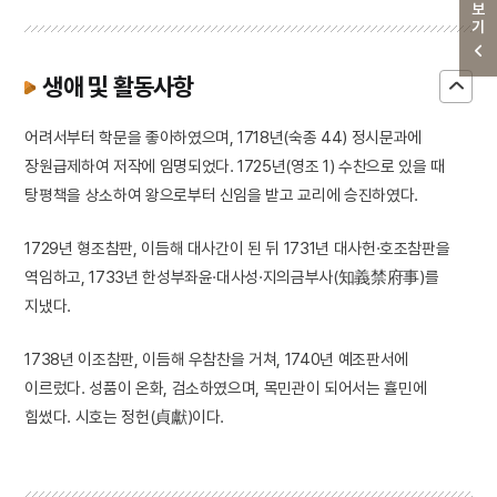
더보기
생애 및 활동사항
어려서부터 학문을 좋아하였으며, 1718년(숙종 44) 정시문과에
장원급제하여 저작에 임명되었다. 1725년(영조 1) 수찬으로 있을 때
탕평책을 상소하여 왕으로부터 신임을 받고 교리에 승진하였다.
1729년 형조참판, 이듬해 대사간이 된 뒤 1731년 대사헌·호조참판을
역임하고, 1733년 한성부좌윤·대사성·지의금부사(知義禁府事)를
지냈다.
1738년 이조참판, 이듬해 우참찬을 거쳐, 1740년 예조판서에
이르렀다. 성품이 온화, 검소하였으며, 목민관이 되어서는 휼민에
힘썼다. 시호는 정헌(貞獻)이다.