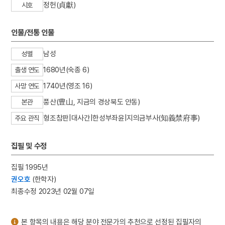
정헌(貞獻)
시호
3
세종
4
최무룡
인물/전통 인물
5
상록수부대
6
양녕대군
남성
성별
7
엄흥도
1680년(숙종 6)
출생 연도
8
이대원
1740년(영조 16)
사망 연도
9
찬송가
풍산(豊山, 지금의 경상북도 안동)
본관
10
호랑이
형조참판|대사간|한성부좌윤|지의금부사(知義禁府事)
주요 관직
집필 및 수정
집필 1995년
권오호
(한학자)
최종수정 2023년 02월 07일
본 항목의 내용은 해당 분야 전문가의 추천으로 선정된 집필자의