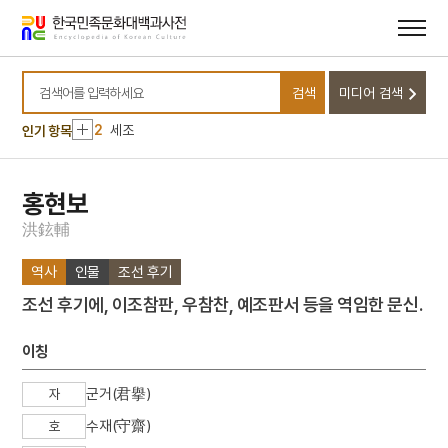
메뉴
본문
바로가기
바로가기
10
호랑이
검색
미디어 검색
1
금성대군
검색어를 입력하세요
2
세조
인기 항목
3
세종
4
최무룡
홍현보
5
상록수부대
洪
鉉
輔
6
양녕대군
역사
인물
조선 후기
7
엄흥도
조선 후기에, 이조참판, 우참찬, 예조판서 등을 역임한 문신.
8
이대원
9
찬송가
이칭
10
호랑이
군거(君擧)
자
1
금성대군
수재(守齋)
호
2
세조