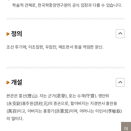
학술적 견해로, 한국학중앙연구원의 공식 입장과 다를 수 있습니다.
정의
조선 후기에, 이조참판, 우참찬, 예조판서 등을 역임한 문신.
개설
본관은 풍산(豊山). 자는 군거(君擧), 호는 수재(守齋). 영안위
(永安尉)홍주원(洪柱元)의 증손으로, 할아버지는 지경연사 홍만용
(萬容)이고, 아버지는 홍중기(洪重箕)이며, 어머니는 이민서(李敏叙)
의 딸이다.